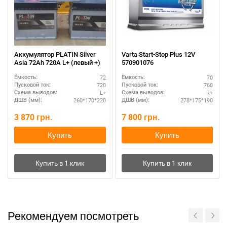
Аккумулятор PLATIN Silver
Varta Start-Stop Plus 12V
Asia 72Ah 720A L+ (левый +)
570901076
72
70
Ёмкость:
Ёмкость:
720
760
Пусковой ток:
Пусковой ток:
L+
R+
Схема выводов:
Схема выводов:
260*170*220
278*175*190
ДШВ (мм):
ДШВ (мм):
3 870
грн.
7 800
грн.
Купить
Купить
Рекомендуем посмотреть