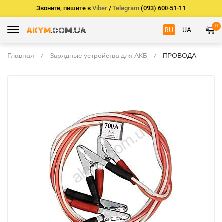
Звоните, пишите в
Viber
/
Telegram
(093) 600-51-11
0
RU
UA
Главная
Зарядные устройства для АКБ
ПРОВОДА
ПРИКУРИВАНИЯ
АИДАм, которые
не горят при
запуске 700 ач,
3,2 м