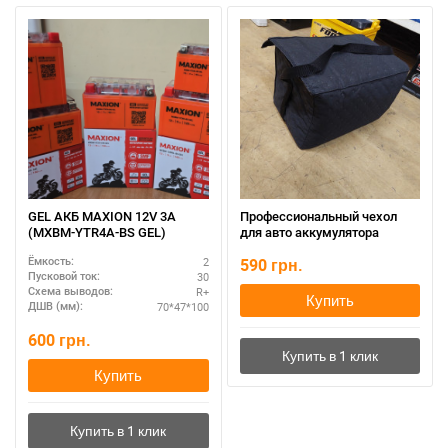
GEL АКБ MAXION 12V 3A
Профессиональный чехол
(MXBM-YTR4A-BS GEL)
для авто аккумулятора
2
590
грн.
Ёмкость:
30
Пусковой ток:
R+
Схема выводов:
Купить
70*47*100
ДШВ (мм):
600
грн.
Купить