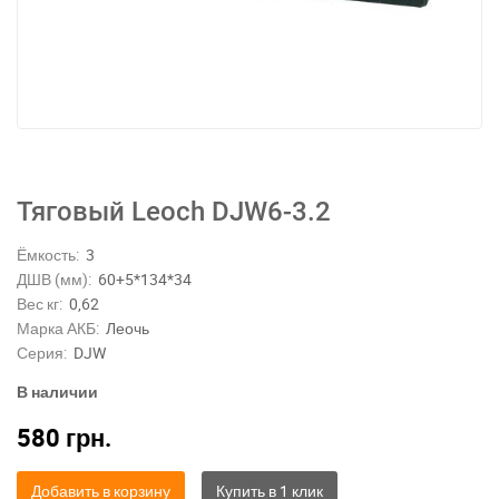
Тяговый Leoch DJW6-3.2
Ёмкость:
3
ДШВ (мм):
60+5*134*34
Вес кг:
0,62
Марка АКБ:
Леочь
Серия:
DJW
В наличии
580
грн.
Добавить в корзину