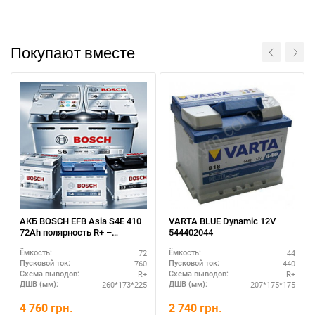
Покупают вместе
АКБ BOSCH EFB Asia S4E 410
VARTA BLUE Dynamic 12V
72Ah полярность R+ –
544402044
повышенная мощность
72
44
Ёмкость:
Ёмкость:
760
440
Пусковой ток:
Пусковой ток:
R+
R+
Схема выводов:
Схема выводов:
260*173*225
207*175*175
ДШВ (мм):
ДШВ (мм):
4 760
грн.
2 740
грн.