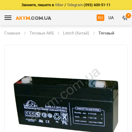
Звоните, пишите в
Viber
/
Telegram
(093) 600-51-11
0
RU
UA
Главная
Тяговые АКБ
Leoch (Китай)
Тяговый
Leoch DJW6-
3.2