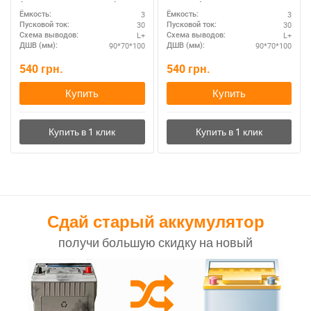
(MXBM-YTX4L-BS AGM)
BS AGM)
3
3
Ёмкость:
Ёмкость:
30
30
Пусковой ток:
Пусковой ток:
L+
L+
Схема выводов:
Схема выводов:
90*70*100
90*70*100
ДШВ (мм):
ДШВ (мм):
540
грн.
540
грн.
Купить
Купить
Сдай старый аккумулятор
получи большую скидку на новый