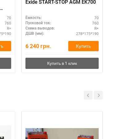
Exide START-STOP AGM EK700
SZNAJDER 
(L+), АКБ 
-
европейск
70
70
Ёмкость:
Ёмкость:
760
760
Пусковой ток:
Пусковой ток:
R+
R+
Схема выводов:
Схема выводо
75*190
278*175*190
ДШВ (мм):
ДШВ (мм):
6 240
грн.
2 610
грн.
ть
Купить