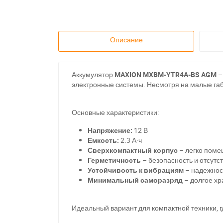
Описание
Аккумулятор
MAXION MXBM-YTR4A-BS AGM
–
электронные системы. Несмотря на малые габ
Основные характеристики:
Напряжение:
12 В
Емкость:
2.3 А·ч
Сверхкомпактный корпус
– легко поме
Герметичность
– безопасность и отсутс
Устойчивость к вибрациям
– надежнос
Минимальный саморазряд
– долгое хр
Идеальный вариант для компактной техники, гд