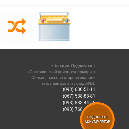
г. Киев ул. Подлесная 1
(Святошинский район, супермаркет
Сильпо, тыльная сторона здания -
закрытый малый склад АКБ).
(093) 600-51-11
(067) 538-88-81
(098) 833-44-55
(093) 768-11-61
ПОДОБРАТЬ
АККУМУЛЯТОР