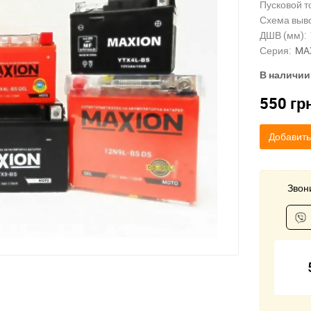
Пусковой то
Схема выв
ДШВ (мм):
Серия:
MA
В наличии
550
гр
Добавить
Звони