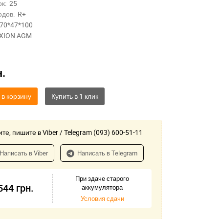
к:
25
одов:
R+
70*47*100
XION AGM
н.
 в корзину
те, пишите в Viber / Telegram (093) 600-51-11
Написать в Viber
Написать в Telegram
При здаче старого
544
грн.
аккумулятора
Условия сдачи