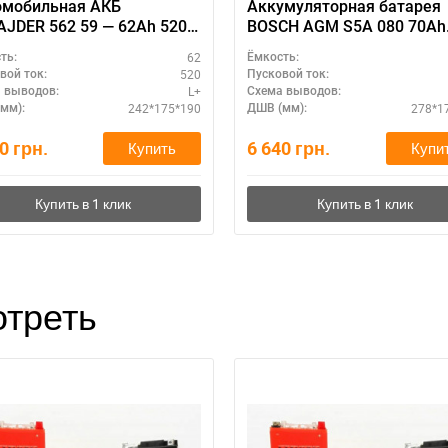
омобильная АКБ
Аккумуляторная батарея
JDER 562 59 — 62Ah 520A
BOSCH AGM S5A 080 70Ah
, для бензиновых моторов
полярность R+ – премиум
62
ть:
Ёмкость:
сегмент
520
вой ток:
Пусковой ток:
L+
 выводов:
Схема выводов:
242*175*190
278*1
мм):
ДШВ (мм):
90
грн.
6 640
грн.
Купить
Купи
треть