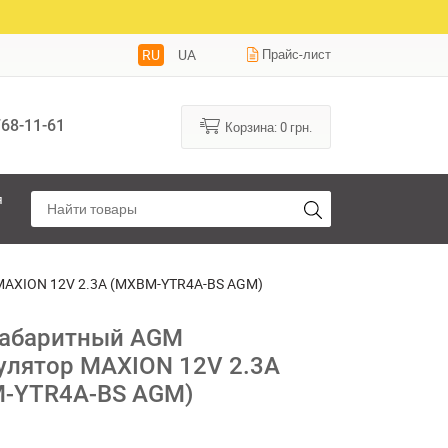
RU
UA
Прайс-лист
68-11-61
Корзина:
0
грн.
я
MAXION 12V 2.3A (MXBM-YTR4A-BS AGM)
абаритный AGM
улятор MAXION 12V 2.3A
-YTR4A-BS AGM)