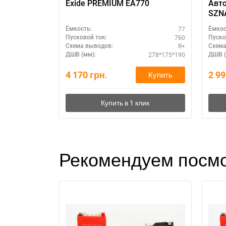
Exide PREMIUM EA770
Авт
SZNA
(L+)
77
Ёмкость:
Ёмкос
760
Пусковой ток:
Пуско
R+
Схема выводов:
Схема
278*175*190
ДШВ (мм):
ДШВ (
4 170
грн.
2 9
Купить
Рекомендуем посмо