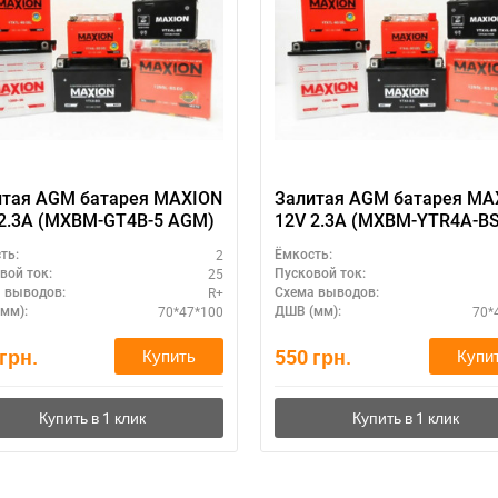
итая AGM батарея MAXION
Залитая AGM батарея MA
2.3A (MXBM-GT4B-5 AGM)
12V 2.3A (MXBM-YTR4A-B
AGM)
2
ть:
Ёмкость:
25
вой ток:
Пусковой ток:
R+
 выводов:
Схема выводов:
70*47*100
70*
мм):
ДШВ (мм):
грн.
550
грн.
Купить
Купи