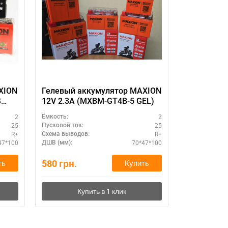
XION
Гелевый аккумулятор MAXION
GEL АКБ M
S
12V 2.3A (MXBM-GT4B-5 GEL)
(MXBM-YTR
2
2
Ёмкость:
Ёмкость:
25
25
Пусковой ток:
Пусковой ток:
R+
R+
Схема выводов:
Схема выводо
47*100
70*47*100
ДШВ (мм):
ДШВ (мм):
580
грн.
600
грн.
ть
Купить