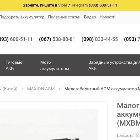
Звоните, пишите в
Viber
/
Telegram
(093) 600-51-11
Подобрать аккумулятор
Полезные статьи
Видео
Новости
093)
600-51-11
(067)
538-88-81
(098)
833-44-55
(093)
7
Тяговые
Мото
Зарядные устройства дл
АКБ
аккумуляторы
АКБ
 (Китай)
MAXION AGM
Малогабаритный AGM аккумулятор 
Малог
аккум
(MXBM
Ёмкость:
2