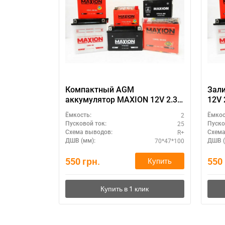
Компактный AGM
Зал
аккумулятор MAXION 12V 2.3A
12V 
(MXBM-GT4B-5 AGM)
2
Ёмкость:
Ёмкос
25
Пусковой ток:
Пуско
R+
Схема выводов:
Схема
70*47*100
ДШВ (мм):
ДШВ (
550
грн.
550
Купить