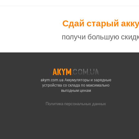
Сдай старый акк
получи большую скидк
akym.com.ua Аккумуляторы и зарядные
устройства со склада по максимально
выгодным ценам
Политика персональных данных