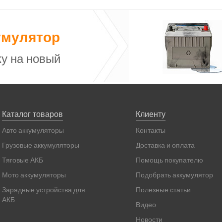
умулятор
у на новый
Каталог товаров
Клиенту
Авто аккумуляторы
Контакты
Грузовые аккумуляторы
Доставка и оплата
Тяговые АКБ
Помощь покупателю
Мото аккумуляторы
Подобрать аккумулятор
Зарядные устройства для
Полезные статьи
АКБ
Видео
Новости