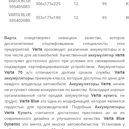
VARTA BLUE
306х173х225
12
95
8
595405083
VARTA BLUE
353х175х190
12
95
8
595402080
Варта
олицетворяет немецкое качество, которое
десятилетиями отшлифовывали специалисты этих
предприятий.
Varta
производит различные аккумуляторы и в
том числе для автомобилей. Качественный
аккумулятор
varta
прослужит достаточно долго при условии его своевременной
подзарядки сертифицированным устройством. Аккумуляторы
Varta
70
а/ч отличаются долгим сроком службы.
Varta
аккумуляторы
премиум-класса, которые доступны по цене для
каждого владельца автомобиля.
Аккумуляторы
Varta
ничем
не уступают своим конкурентам по качеству. Благодаря хорошо
организованной сети продаж аккумулятор
Varta
купить
не
трудно.
Varta
Blue
это одна из модификаций, которая является
гордостью для производителей. Подобные
Аккумуляторы
Varta
Купить
считается достаточно престижно из за их
современного дизайна и улучшенного качества.
Varta
Blue
Dynamic
это мечта для многих автомобилистов. Установив у