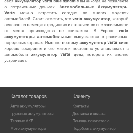
себя
аккумулятор
varta
blue
dynamic
вы никогда не пожалеете
о потраченных деньгах. А
втомобильные Аккумуляторы
Varta
можно встретить сегодня во многих моделях
автомобилей. Стоит отметить, что
varta
аккумулятор
, который
основан на немецких традициях и его качество вне зависимости
от места производства не снижается. В Европе
varta
аккумуляторы автомобильные
выпускаются в различных
передовых странах. Именно поэтому
аккумулятор
varta
киев
хорошо воспринял и его жители постоянно устанавливают в
автомобили
аккумулятор
varta
цена
, которого их вполне
устраивает.
Каталог товаров
Клиенту
Авто аккумуляторы
Контакты
Грузовые аккумуляторы
Доставка и оплата
Тяговые АКБ
Помощь покупателю
Мото аккумуляторы
Подобрать аккумулятор