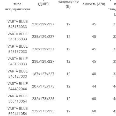
напряжение
типа
(ДШВ)
емкость (A*ч)
(В)
аккумулятора
стан
VARTA BLUE
238х129х227
12
45
3
545156033
VARTA BLUE
238х129х227
12
45
3
545155033
VARTA BLUE
238х129х227
12
45
3
545157033
VARTA BLUE
238х129х227
12
45
3
545158033
VARTA BLUE
187х127х227
12
40
3
540127033
VARTA BLUE
207х175х175
12
44
4
544402044
VARTA BLUE
232х173х225
12
60
4
560410054
VARTA BLUE
232х173х225
12
60
4
560411054