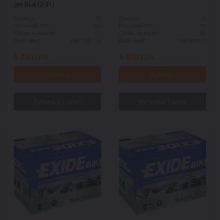
(ex SLA12-31)
30
19
Ёмкость:
Ёмкость:
430
170
Пусковой ток:
Пусковой ток:
R+
R+
Схема выводов:
Схема выводов:
166*126*175
185*80*170
ДШВ (мм):
ДШВ (мм):
5 750
грн.
4 450
грн.
Купить
Купить