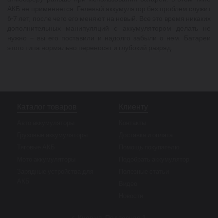
АКБ не применяется. Гелевый аккумулятор без проблем служит
6-7 лет, после чего его меняют на новый. Все это время никаких
дополнительных манипуляций с аккумулятором делать не
нужно – вы его поставили и надолго забыли о нем. Батареи
этого типа нормально переносят и глубокий разряд.
Каталог товаров
Клиенту
Авто аккумуляторы
Контакты
Грузовые аккумуляторы
Доставка и оплата
Тяговые АКБ
Помощь покупателю
Мото аккумуляторы
Подобрать аккумулятор
Зарядные устройства для
Полезные статьи
АКБ
Видео
Новости
г. Киев ул. Подлесная 1