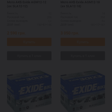
Мото АКБ Exide AGM12-12
Мото АКБ Exide AGM12-18
(ex SLA12-12)
(ex SLA12-18)
12
18
Ёмкость:
Ёмкость:
200
250
Пусковой ток:
Пусковой ток:
L+
R+
Схема выводов:
Схема выводов:
150*87*145
181*77*167
ДШВ (мм):
ДШВ (мм):
2 590
грн.
3 050
грн.
Купить
Купить