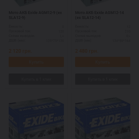
Мото АКБ Exide AGM12-9 (ex
Мото АКБ Exide AGM12-14
SLA12-9)
(ex SLA12-14)
9
12
Ёмкость:
Ёмкость:
120
210
Пусковой ток:
Пусковой ток:
L+
R+
Схема выводов:
Схема выводов:
135*75*139
134*89*164
ДШВ (мм):
ДШВ (мм):
2 120
грн.
2 480
грн.
Купить
Купить