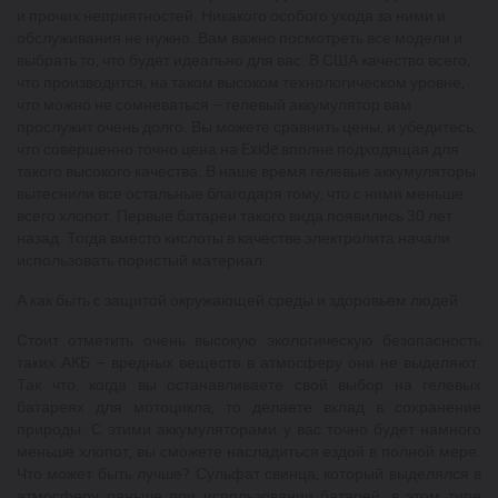
и прочих неприятностей. Никакого особого ухода за ними и
обслуживания не нужно. Вам важно посмотреть все модели и
выбрать то, что будет идеально для вас. В США качество всего,
что производится, на таком высоком технологическом уровне,
что можно не сомневаться – гелевый аккумулятор вам
прослужит очень долго. Вы можете сравнить цены, и убедитесь,
что совершенно точно цена на Exide вполне подходящая для
такого высокого качества. В наше время гелевые аккумуляторы
вытеснили все остальные благодаря тому, что с ними меньше
всего хлопот. Первые батареи такого вида появились 30 лет
назад. Тогда вместо кислоты в качестве электролита начали
использовать пористый материал.
А как быть с защитой окружающей среды и здоровьем людей
Стоит отметить очень высокую экологическую безопасность
таких АКБ – вредных веществ в атмосферу они не выделяют.
Так что, когда вы останавливаете свой выбор на гелевых
батареях для мотоцикла, то делаете вклад в сохранение
природы. С этими аккумуляторами у вас точно будет намного
меньше хлопот, вы сможете насладиться ездой в полной мере.
Что может быть лучше? Сульфат свинца, который выделялся в
атмосферу раньше при использовании батарей, в этом типе