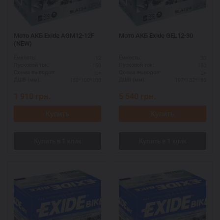
Мото АКБ Exide AGM12-12F
Мото АКБ Exide GEL12-30
(NEW)
12
30
Ёмкость:
Ёмкость:
150
180
Пусковой ток:
Пусковой ток:
L+
L+
Схема выводов:
Схема выводов:
150*100*100
197*132*186
ДШВ (мм):
ДШВ (мм):
1 910
грн.
5 540
грн.
Купить
Купить