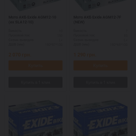
Мото АКБ Exide AGM12-10
Мото АКБ Exide AGM12-7F
(ex SLA12-10)
(NEW)
10
7
Ёмкость:
Ёмкость:
150
85
Пусковой ток:
Пусковой ток:
L+
L+
Схема выводов:
Схема выводов:
150*87*130
150*65*100
ДШВ (мм):
ДШВ (мм):
2 070
грн.
1 290
грн.
Купить
Купить