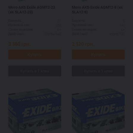
Мото АКБ Exide AGM12-23
Мото АКБ Exide AGM12-8 (ex
(ex SLA12-23)
SLA12-8)
21
8
Ёмкость:
Ёмкость:
350
145
Пусковой ток:
Пусковой ток:
R+
L+
Схема выводов:
Схема выводов:
205*86*162
150*87*93
ДШВ (мм):
ДШВ (мм):
3 360
грн.
2 120
грн.
Купить
Купить