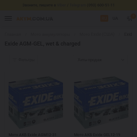
Звоните, пишите в
Viber
/
Telegram
(093) 600-51-11
0
RU
UA
Главная
Мото аккумуляторы
Мото Exide (США)
Exide
AGM-
Exide AGM-GEL, wet & charged
GEL,
wet &
charg
Фильтры
Хиты продаж
Мото АКБ Exide AGM12-31
Мото АКБ Exide GEL12-19