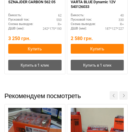
SZNAJDER CARBON 562 05
VARTA BLUE Dynamic 12V
540126033
62
40
Ёмкость:
Ёмкость:
550
330
Пусковой ток:
Пусковой ток:
R+
R+
Схема выводов:
Схема выводов:
242*175*190
187*127*227
ДШВ (мм):
ДШВ (мм):
3 250
грн.
2 580
грн.
Купить
Купить
Рекомендуем посмотреть