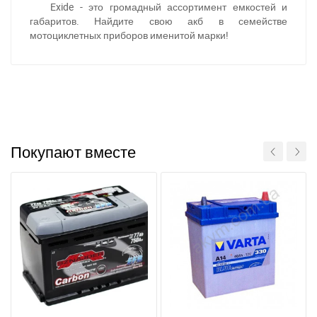
Exide - это громадный ассортимент емкостей и
габаритов. Найдите свою акб в семействе
мотоциклетных приборов именитой марки!
При отсутствии связи - пишите, звоните в Viber /
Telegram (093) 600-51-11
Написать в Viber
Написать в Telegram
Покупают вместе