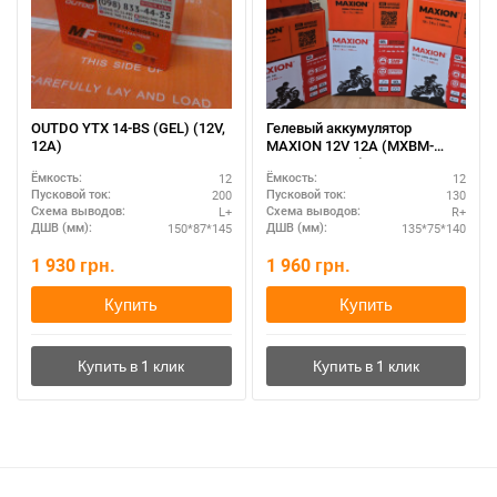
OUTDO YTX 14-BS (GEL) (12V,
Гелевый аккумулятор
12A)
MAXION 12V 12A (MXBM-
YTX14-BS GEL)
12
12
Ёмкость:
Ёмкость:
200
130
Пусковой ток:
Пусковой ток:
L+
R+
Схема выводов:
Схема выводов:
150*87*145
135*75*140
ДШВ (мм):
ДШВ (мм):
1 930
грн.
1 960
грн.
Купить
Купить