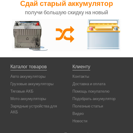
Сдай старый аккумулятор
получи большую скидку на новый
Каталог товаров
Клиенту
Авто аккумуляторы
Контакты
Грузовые аккумуляторы
Доставка и оплата
Тяговые АКБ
Помощь покупателю
Мото аккумуляторы
Подобрать аккумулятор
Зарядные устройства для
Полезные статьи
АКБ
Видео
Новости