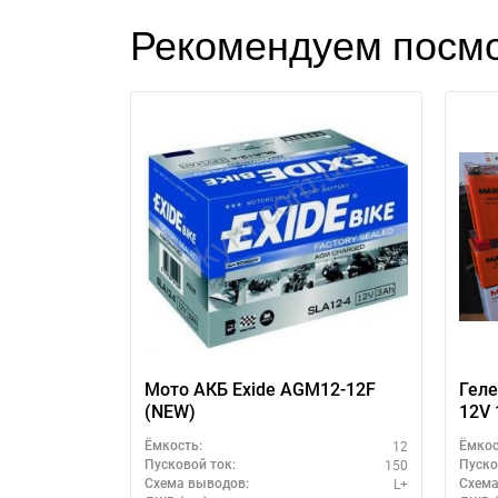
Рекомендуем посмо
Мото АКБ Exide AGM12-12F
Гел
(NEW)
12V 
12
Ёмкость:
Ёмкос
150
Пусковой ток:
Пуско
L+
Схема выводов:
Схема