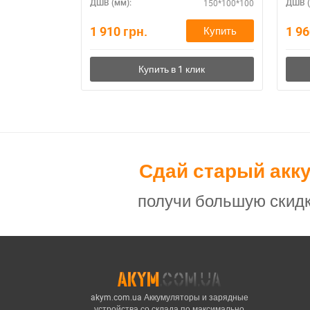
150*100*100
ДШВ (мм):
ДШВ (
1 910
грн.
1 9
Купить
Сдай старый акк
получи большую скидк
akym.com.ua Аккумуляторы и зарядные
устройства со склада по максимально