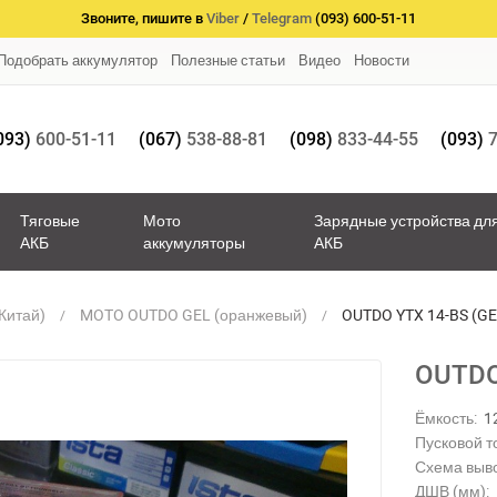
Звоните, пишите в
Viber
/
Telegram
(093) 600-51-11
Подобрать аккумулятор
Полезные статьи
Видео
Новости
093)
600-51-11
(067)
538-88-81
(098)
833-44-55
(093)
7
Тяговые
Мото
Зарядные устройства дл
АКБ
аккумуляторы
АКБ
Китай)
MOTO OUTDO GEL (оранжевый)
OUTDO YTX 14-BS (GEL
OUTDO 
Ёмкость:
1
Пусковой то
Схема выв
ДШВ (мм):