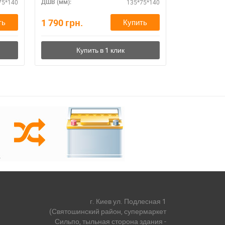
75*140
135*75*140
ДШВ (мм):
Марка АКБ:
1 790
грн.
1 770
грн.
ть
Купить
г. Киев ул. Подлесная 1
(Святошинский район, супермаркет
Сильпо, тыльная сторона здания -