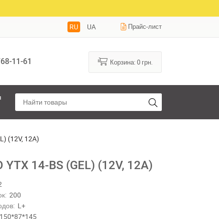
RU
UA
Прайс-лист
68-11-61
Корзина:
0
грн.
я
) (12V, 12A)
YTX 14-BS (GEL) (12V, 12A)
2
к:
200
одов:
L+
150*87*145