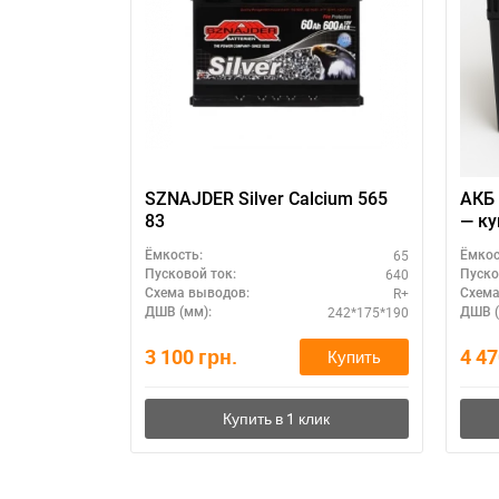
П
SZNAJDER Silver Calcium 565
АКБ 
83
— ку
авто
65
Ёмкость:
Ёмкос
640
Пусковой ток:
Пуско
R+
Схема выводов:
Схема
242*175*190
ДШВ (мм):
ДШВ (
3 100
грн.
4 4
Купить