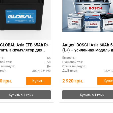
ри отсутствии связи - пишите, звоните в Viber / Telegram (093) 600-51-
Написать в Viber
Написать в Telegram
GLOBAL Asia EFB 65Ah R+
Акция! BOSCH Asia 60Ah 
пить аккумулятор для
(L+) – усиленная модель 
 в Украине
SUV
65
ть:
Ёмкость:
550
вой ток:
Пусковой ток:
R+
 выводов:
Схема выводов:
300*175*190
232*1
мм):
ДШВ (мм):
70
грн.
2 920
грн.
Купить
Купи