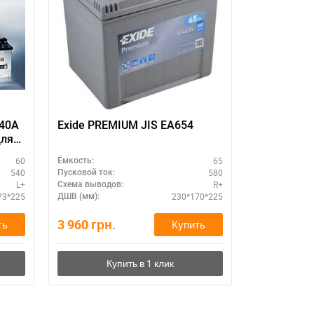
11
540A
Exide PREMIUM JIS EA654
Аккумулято
для
Ah 750 A R
60
65
Ёмкость:
Ёмкость:
540
580
Пусковой ток:
Пусковой ток:
L+
R+
Схема выводов:
Схема выводо
73*225
230*170*225
ДШВ (мм):
ДШВ (мм):
3 960
грн.
3 650
грн.
ть
Купить