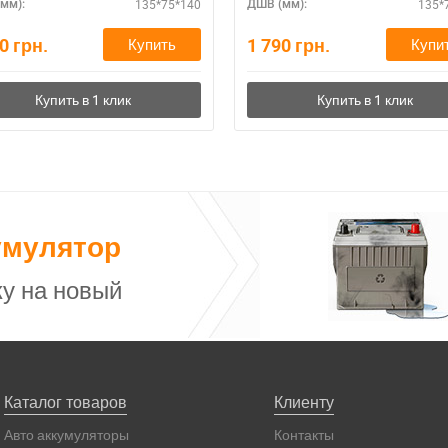
135*75*140
135*
мм):
ДШВ (мм):
60
грн.
1 790
грн.
Купить
Купи
умулятор
у на новый
Каталог товаров
Клиенту
Авто аккумуляторы
Контакты