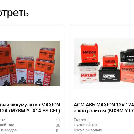
треть
евый аккумулятор MAXION
AGM АКБ MAXION 12V 12A
12A (MXBM-YTX14-BS GEL)
электролитом (MXBM-YTX
BS AGM)
12
ть:
Ёмкость:
130
вой ток:
Пусковой ток:
R+
 выводов:
Схема выводов: