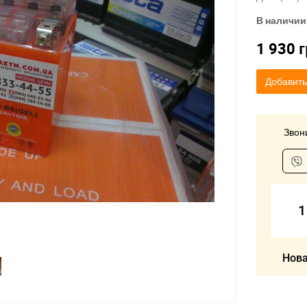
В наличии
1 930
г
Добавить
Звони
1
Нова