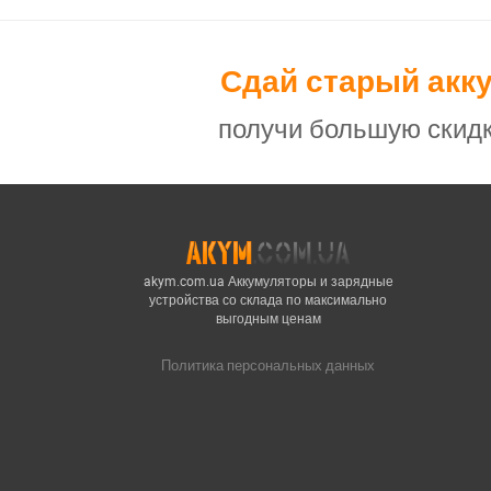
Сдай старый акк
получи большую скидк
akym.com.ua Аккумуляторы и зарядные
устройства со склада по максимально
выгодным ценам
Политика персональных данных