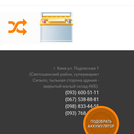
г. Киев ул. Подлесная 1
(Святошинский район, супермаркет
Сильпо, тыльная сторона здания -
закрытый малый склад АКБ).
(093) 600-51-11
(067) 538-88-81
(098) 833-44-55
(093) 768-11-61
ПОДОБРАТЬ
АККУМУЛЯТОР