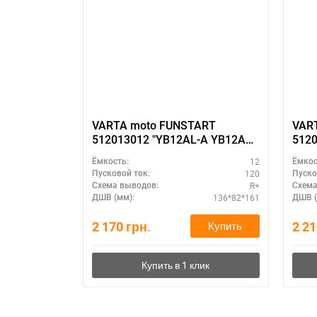
VARTA moto FUNSTART
VAR
512013012 "YB12AL-A YB12AL-
5120
A2"
YB12
12
Ёмкость:
Ёмкос
120
Пусковой ток:
Пуско
R+
Схема выводов:
Схема
136*82*161
ДШВ (мм):
ДШВ (
2 170
грн.
2 2
Купить