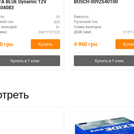
A BLUE Dynamic 12V
BOSCH 0092S40100
404083
95
ть:
Ёмкость:
830
вой ток:
Пусковой ток:
R+
 выводов:
Схема выводов:
306*173*225
315*1
мм):
ДШВ (мм):
30
грн.
4 960
грн.
Купить
Купи
треть