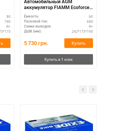
Автомобильный AGM
Exide PRE
аккумулятор FIAMM Ecoforce
60Ah R+ — купить в Украине
80
60
Ёмкость:
Ёмкость:
740
680
Пусковой ток:
Пусковой ток:
R+
R+
Схема выводов:
Схема выводо
75*175
242*175*190
ДШВ (мм):
ДШВ (мм):
5 730
грн.
3 050
грн.
ть
Купить