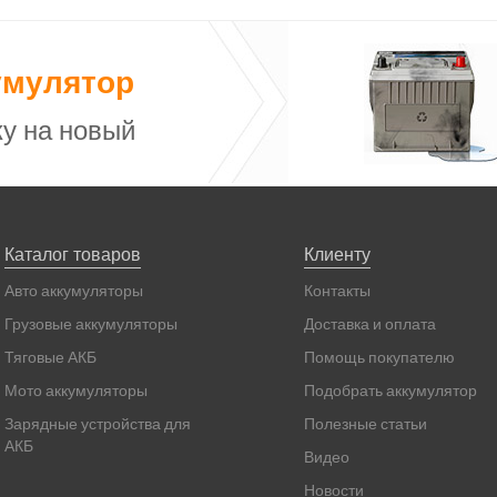
умулятор
у на новый
Каталог товаров
Клиенту
Авто аккумуляторы
Контакты
Грузовые аккумуляторы
Доставка и оплата
Тяговые АКБ
Помощь покупателю
Мото аккумуляторы
Подобрать аккумулятор
Зарядные устройства для
Полезные статьи
АКБ
Видео
Новости