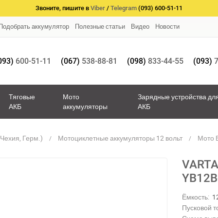
Звоните, пишите в
Viber
/
Telegram
(093) 600-51-11
Подобрать аккумулятор
Полезные статьи
Видео
Новости
093)
600-51-11
(067)
538-88-81
(098)
833-44-55
(093)
7
Тяговые
Мото
Зарядные устройства дл
АКБ
аккумуляторы
АКБ
Чехия, Герм.)
Мотоциклетные аккумуляторы 12 вольт
Мото В
VARTA
YB12B
Ёмкость:
1
Пусковой то