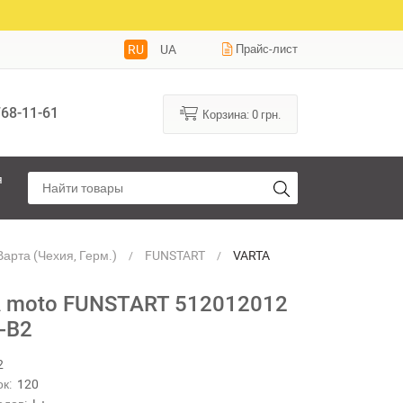
RU
UA
Прайс-лист
68-11-61
Корзина:
0
грн.
я
арта (Чехия, Герм.)
FUNSTART
VARTA
moto
FUNSTART
 moto FUNSTART 512012012
512012012
-B2
YB12B-B2
2
к:
120