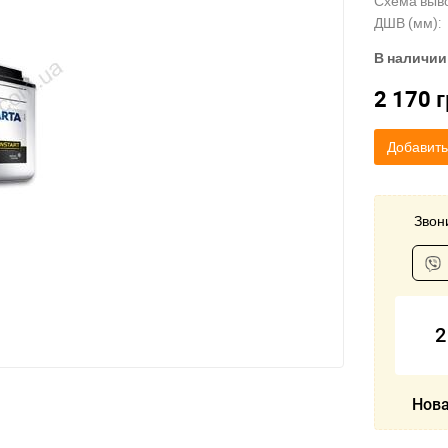
Схема выв
ДШВ (мм):
В наличии
2 170
г
Добавить
Звони
2
Нова