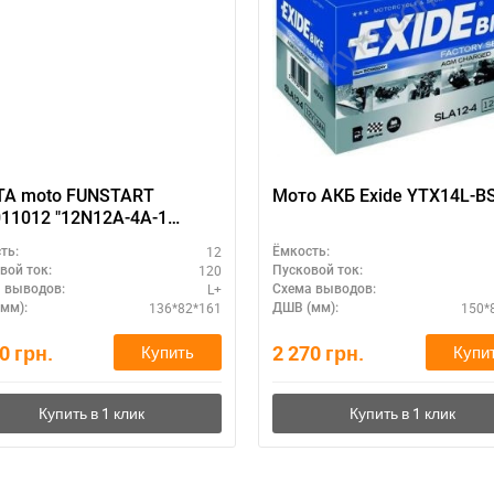
TA moto FUNSTART
Мото АКБ Exide YTX14L-B
11012 "12N12A-4A-1
A-A"
12
ть:
Ёмкость:
120
вой ток:
Пусковой ток:
L+
 выводов:
Схема выводов:
136*82*161
150*
мм):
ДШВ (мм):
10
грн.
2 270
грн.
Купить
Купи