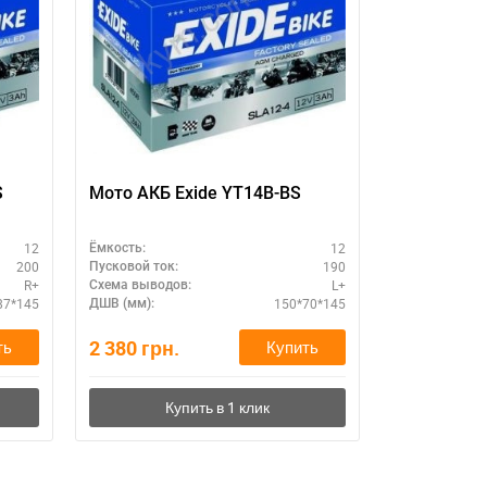
S
Мото АКБ Exide YT14B-BS
Гелевый а
12V 12A (
12
12
Ёмкость:
Ёмкость:
200
190
Пусковой ток:
Пусковой ток:
R+
L+
Схема выводов:
Схема выводо
87*145
150*70*145
ДШВ (мм):
ДШВ (мм):
2 380
грн.
1 960
грн.
ть
Купить