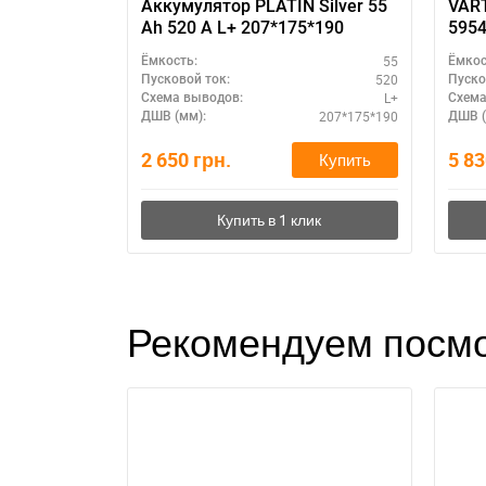
Аккумулятор PLATIN Silver 55
VART
Ah 520 A L+ 207*175*190
595
55
Ёмкость:
Ёмкос
520
Пусковой ток:
Пуско
L+
Схема выводов:
Схема
207*175*190
ДШВ (мм):
ДШВ (
2 650
грн.
5 8
Купить
Рекомендуем посмо