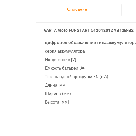
Описание
VARTA
moto
FUNSTART
512012012 YB12B-B2
цифровое обозначение типа аккумулятор
серия аккумулятора
Напряжение [V]
Емкость батареи [Ач]
Ток холодной прокрутки EN (в А)
Длина [мм]
Ширина (мм)
Высота [мм]