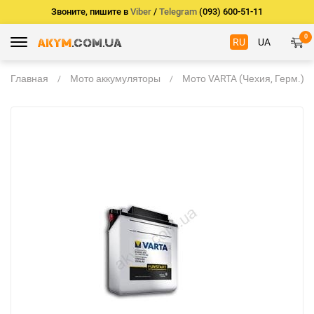
Звоните, пишите в
Viber
/
Telegram
(093) 600-51-11
0
RU
UA
Главная
Мото аккумуляторы
Мото VARTA (Чехия, Герм.)