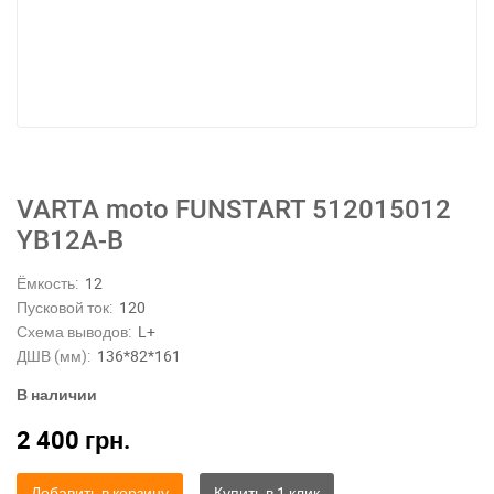
VARTA moto FUNSTART 512015012
YB12A-B
Ёмкость:
12
Пусковой ток:
120
Схема выводов:
L+
ДШВ (мм):
136*82*161
В наличии
2 400
грн.
Добавить в корзину