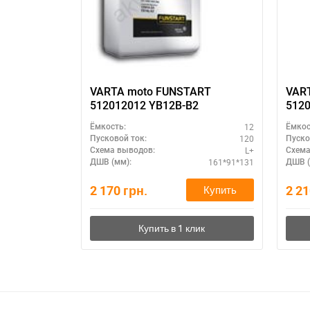
VARTA moto FUNSTART
VAR
512012012 YB12B-B2
5120
YB12
12
Ёмкость:
Ёмкос
120
Пусковой ток:
Пуско
L+
Схема выводов:
Схема
161*91*131
ДШВ (мм):
ДШВ (
2 170
грн.
2 2
Купить