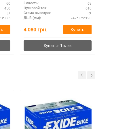
конструкц
60
63
Ёмкость:
Ёмкость:
450
610
Пусковой ток:
Пусковой ток:
L+
R+
Схема выводов:
Схема выводо
73*225
242*175*190
ДШВ (мм):
ДШВ (мм):
4 080
грн.
8 450
грн.
ть
Купить