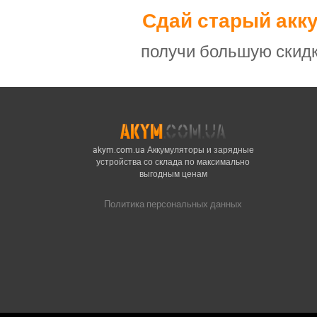
Сдай старый акк
получи большую скидк
akym.com.ua Аккумуляторы и зарядные
устройства со склада по максимально
выгодным ценам
Политика персональных данных