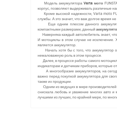
Модель аккумулятора
Varta мото
FUNSTAR
корпус, позволяют выдерживать различные наг
Кроме высокой надежности, Varta moto FUN
службы. А это значит, что вам долгое время не
Еще одним плюсом данного аккумулятора 
компактными размерами, данный
аккумулято
Наверняка каждый автолюбитель знает, что в
И мотоциклы в этом случае не исключение. 
является аккумулятор.
Начать хотя бы с того, что аккумулятор отв
немаловажную роль в этом процессе.
Далее, в процессе работы самого мотоцикла,
индикаторам и датчикам приборов, которые от
А многообразие аккумуляторов, на сегодня
важно перед покупкой аккумулятора для сво
также их продукции.
Одним из ведущих в мире производителей ак
снискала любовь и уважение многих авто и
лучшими из лучших, по крайней мере, по мног
П