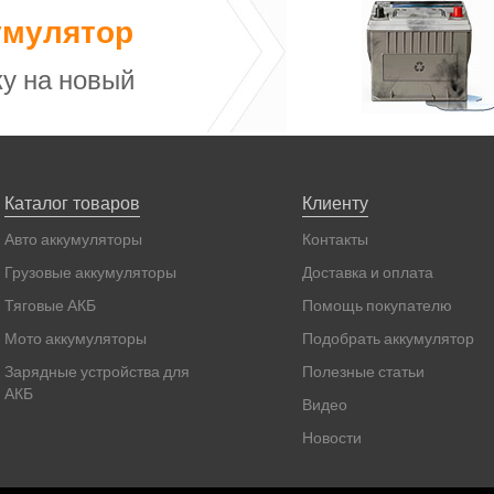
умулятор
у на новый
Каталог товаров
Клиенту
Авто аккумуляторы
Контакты
Грузовые аккумуляторы
Доставка и оплата
Тяговые АКБ
Помощь покупателю
Мото аккумуляторы
Подобрать аккумулятор
Зарядные устройства для
Полезные статьи
АКБ
Видео
Новости