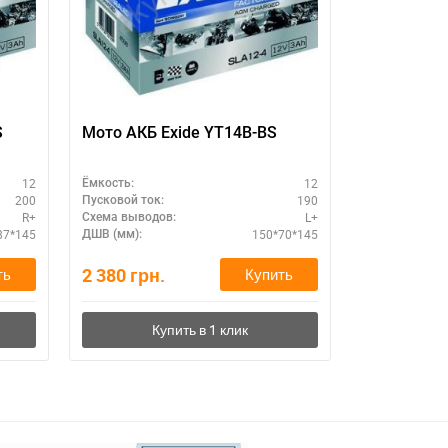
S
Мото АКБ Exide YT14B-BS
Гелевый а
12V 12A (
12
12
Ёмкость:
Ёмкость:
200
190
Пусковой ток:
Пусковой ток:
R+
L+
Схема выводов:
Схема выводо
87*145
150*70*145
ДШВ (мм):
ДШВ (мм):
2 380
грн.
1 960
грн.
ть
Купить