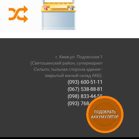
г. Киев ул. Подлесная 1
(Святошинский район, супермаркет
Сильпо, тыльная сторона здания -
закрытый малый склад АКБ).
(093) 600-51-11
(067) 538-88-81
(098) 833-44-55
(093) 768-11-61
ПОДОБРАТЬ
АККУМУЛЯТОР