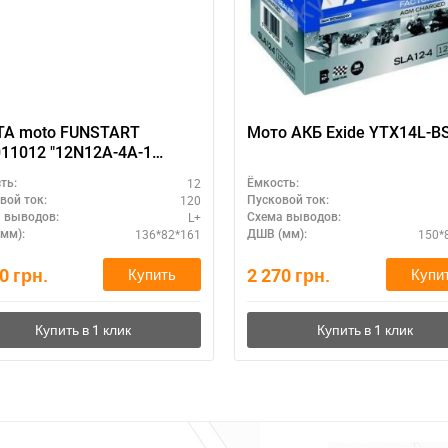
TA moto FUNSTART
Мото АКБ Exide YTX14L-B
11012 "12N12A-4A-1
A-A"
12
ть:
Ёмкость:
120
вой ток:
Пусковой ток:
L+
 выводов:
Схема выводов:
136*82*161
150*
мм):
ДШВ (мм):
10
грн.
2 270
грн.
Купить
Купи