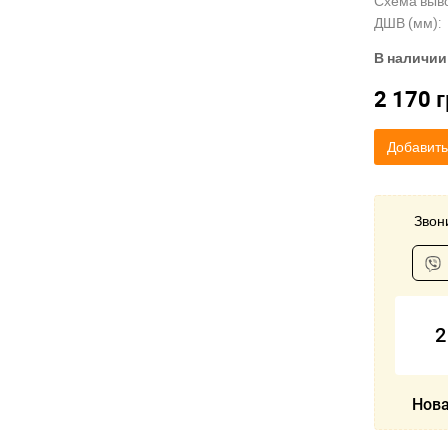
Схема выв
ДШВ (мм):
В наличии
2 170
г
Добавить
Звони
2
Нова