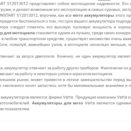
T 512013012 представляет собою воплощение надежности. Его ко
рузки, и делает возможным его эксплуатацию в самых суровых, экс
START 512013012, впрочем, как все
мото аккумуляторы
этого п
 придется беспокоиться о том, что срок вашего аккумулятора подходи
следует отметить его высокую пусковую мощность и хорошую
р для мотоцикла
становится одним из лучших, среди своих конкуре
 любом транспортном средстве, существует множество очень важн
Хотя, пожалуй, важнейших узлов, в мотоцикле несколько меньше, 
ечает за запуск двигателя. Конечно, не один аккумулятор являетс
 аккумулятор отвечает за работу других приборов. Фактически он
вечают за работу и некоторых узлов и агрегатов мотоцикла.
шнем рынке, может привести в легкое замешательство перед в
го «железного коня» запастись хотя бы минимальными знаниями и 
кумуляторов является фирма Varta. Продукция компании Varta изв
 мотолюбителей.
Аккумуляторы для мото
Varta являются одними 
им показателям.
ри отсутствии связи - пишите, звоните в Viber / Telegram (093) 600-51-