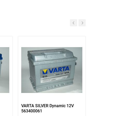
VARTA SILVER Dynamic 12V
АКБ SZNAJ
563400061
190Ah L+ –