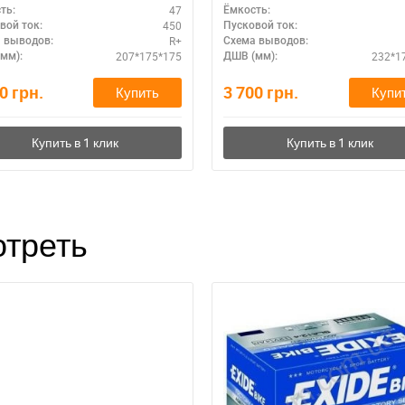
47
ть:
Ёмкость:
450
вой ток:
Пусковой ток:
R+
 выводов:
Схема выводов:
207*175*175
232*1
мм):
ДШВ (мм):
10
грн.
3 700
грн.
Купить
Купи
треть