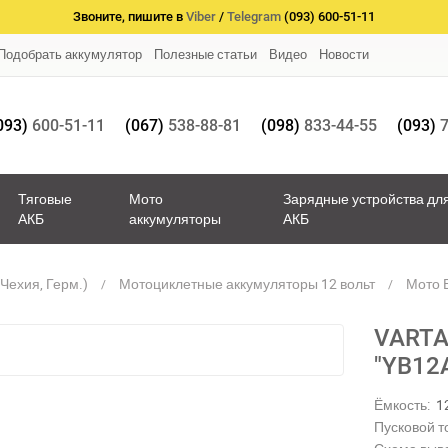
Звоните, пишите в
Viber
/
Telegram
(093) 600-51-11
Подобрать аккумулятор
Полезные статьи
Видео
Новости
093)
600-51-11
(067)
538-88-81
(098)
833-44-55
(093)
7
Тяговые
Мото
Зарядные устройства дл
АКБ
аккумуляторы
АКБ
Чехия, Герм.)
Мотоциклетные аккумуляторы 12 вольт
Мото В
VARTA
"YB12
Ёмкость:
1
Пусковой то