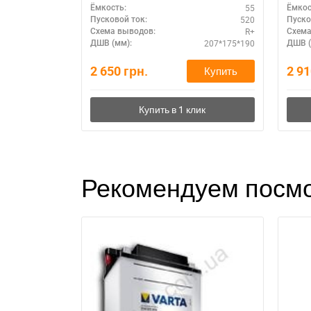
55
Ёмкость:
Ёмкос
520
Пусковой ток:
Пуско
R+
Схема выводов:
Схема
207*175*190
ДШВ (мм):
ДШВ (
2 650
грн.
2 9
Купить
Рекомендуем посмо