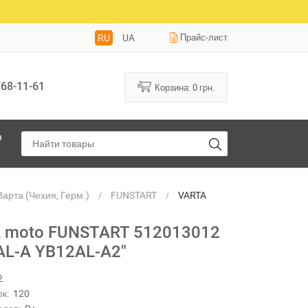
RU
UA
Прайс-лист
68-11-61
Корзина:
0
грн.
я
арта (Чехия, Герм.)
FUNSTART
VARTA
moto
FUNSTART
 moto FUNSTART 512013012
512013012
AL-A YB12AL-A2"
"YB12AL-A
YB12AL-
A2"
2
к:
120