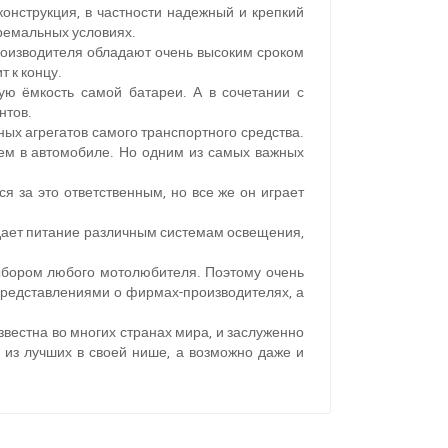
нструкция, в частности надежный и крепкий
тремальных условиях.
роизводителя обладают очень высоким сроком
т к концу.
 ёмкость самой батареи. А в сочетании с
нтов.
ых агрегатов самого транспортного средства.
чем в автомобиле. Но одним из самых важных
я за это ответственным, но все же он играет
 дает питание различным системам освещения,
ыбором любого мотолюбителя. Поэтому очень
представлениями о фирмах-производителях, а
естна во многих странах мира, и заслуженно
из лучших в своей нише, а возможно даже и
11