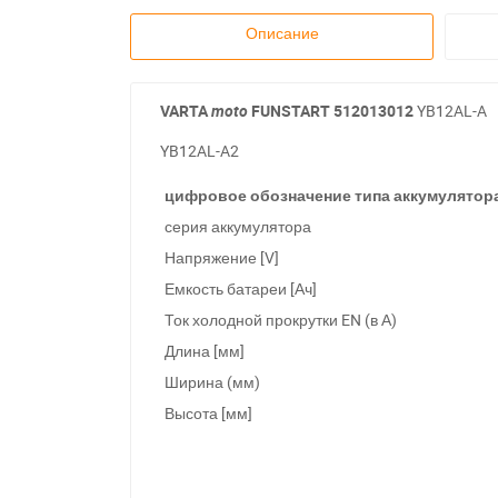
Описание
VARTA
moto
FUNSTART
512013012
YB12AL-A
YB12AL-A2
цифровое обозначение типа аккумулятор
серия аккумулятора
Напряжение [V]
Емкость батареи [Ач]
Ток холодной прокрутки EN (в А)
Длина [мм]
Ширина (мм)
Высота [мм]