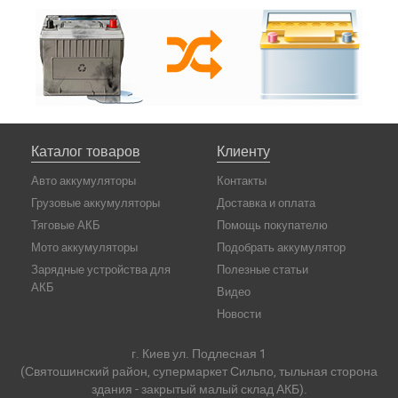
Каталог товаров
Клиенту
Авто аккумуляторы
Контакты
Грузовые аккумуляторы
Доставка и оплата
Тяговые АКБ
Помощь покупателю
Мото аккумуляторы
Подобрать аккумулятор
Зарядные устройства для
Полезные статьи
АКБ
Видео
Новости
г. Киев ул. Подлесная 1
(Святошинский район, супермаркет Сильпо, тыльная сторона
здания - закрытый малый склад АКБ).