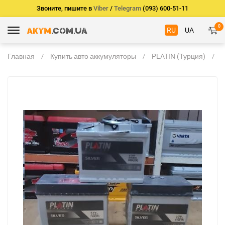
Звоните, пишите в
Viber
/
Telegram
(093) 600-51-11
0
RU
UA
Главная
Купить авто аккумуляторы
PLATIN (Турция)
А
P
6
L
2