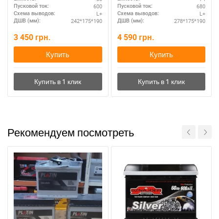
600
680
Пусковой ток:
Пусковой ток:
L+
L+
Схема выводов:
Схема выводов:
242*175*190
278*175*190
ДШВ (мм):
ДШВ (мм):
3 450
грн.
4 590
грн.
Купить
Купить
Рекомендуем посмотреть