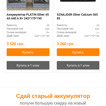
Аккумулятор PLATIN Silver 65
SZNAJDER Silver Calcium 565
Ah 640 A R+ 242*175*190
85
65
65
Ёмкость:
Ёмкость:
640
640
Пусковой ток:
Пусковой ток:
R+
L+
Схема выводов:
Схема выводов:
242*175*190
242*175*190
ДШВ (мм):
ДШВ (мм):
3 520
грн.
3 260
грн.
Купить
Купить
Сдай старый аккумулятор
получи большую скидку на новый