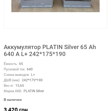
Аккумулятор PLATIN Silver 65 Ah
640 A L+ 242*175*190
Ёмкость:
65
Пусковой ток:
640
Схема выводов:
L+
ДШВ (мм):
242*175*190
Вес кг:
15,65
Марка АКБ:
PLATIN Silver
В наличии
3 420
грн.