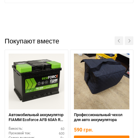
Покупают вместе
Автомобильный аккумулятор
Профессиональный чехол
FIAMM Ecoforce AFB 60Ah R+
для авто аккумулятора
Написать в Viber
Написать в Telegram
— купить оригинал с
60
590
грн.
Ёмкость:
гарантией
600
Пусковой ток:
R+
Схема выводов: