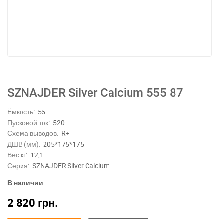
SZNAJDER Silver Calcium 555 87
Ёмкость:
55
Пусковой ток:
520
Схема выводов:
R+
ДШВ (мм):
205*175*175
Вес кг:
12,1
Серия:
SZNAJDER Silver Calcium
В наличии
2 820
грн.