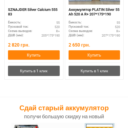
SZNAJDER Silver Calcium 555
Аккумулятор PLATIN Silver 55
83
Ah 520 A R+ 207*175*190
55
55
Ёмкость:
Ёмкость:
520
520
Пусковой ток:
Пусковой ток:
R+
R+
Схема выводов:
Схема выводов:
205*175*190
207*175*190
ДШВ (мм):
ДШВ (мм):
2 820
грн.
2 650
грн.
Купить
Купить
Сдай старый аккумулятор
получи большую скидку на новый