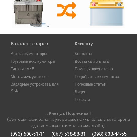
Каталог товаров
Клиенту
Авто аккумуляторы
Контакты
Грузовые аккумуляторы
Доставка и оплата
Тяговые АКБ
Помощь покупателю
Мото аккумуляторы
Подобрать аккумулятор
Зарядные устройства для
Полезные статьи
АКБ
Видео
Новости
г. Киев ул. Подлесная 1
(Святошинский район, супермаркет Сильпо, тыльная сторона
здания - закрытый малый склад АКБ).
(093) 600-51-11
(067) 538-88-81
(098) 833-44-55