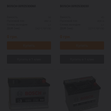
BOSCH 0092S30060
BOSCH 0092S30030
56
45
Ёмкость:
Ёмкость:
480 А
400 А
Пусковой ток:
Пусковой ток:
L+
L+
Схема выводов:
Схема выводов:
242*175*190
207*175*190
ДШВ (мм):
ДШВ (мм):
0
грн.
0
грн.
Купить
Купить