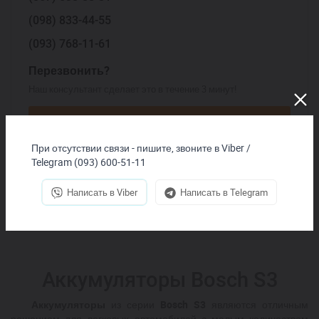
(098)
833-44-55
(093)
768-11-61
Перезвонить?
Наш консультант сделает это в течение 3 минут!
Перезвонить мне
При отсутствии связи - пишите, звоните в Viber /
Подобрать аккумулятор
Telegram (093) 600-51-11
Начать ЧАТ
Написать в Viber
Написать в Telegram
Аккумуляторы Bosch S3
Аккумуляторы
из серии
Bosch S3
являются отличным
решением для легковых автомобилей с малым количеством