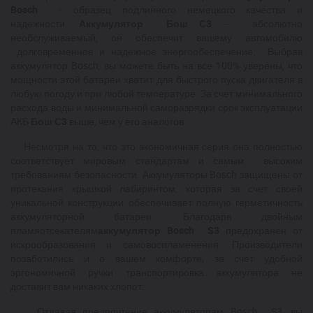
Bosch
- образец подлинного немецкого качества и
надежности.
Аккумулятор Бош С3
– абсолютно
необслуживаемый, он обеспечит вашему автомобилю
долговременное и надежное энергообеспечение. Выбрав
аккумулятор Bosch, вы можете быть на все 100% уверены, что
мощности этой батареи хватит для быстрого пуска двигателя в
любую погоду и при любой температуре. За счет минимального
расхода воды и минимальной саморазрядки срок эксплуатации
АКБ
Бош С3
выше, чем у его аналогов.
Несмотря на то, что это экономичная серия она полностью
соответствует мировым стандартам и самым высоким
требованиям безопасности. Аккумуляторы Bosch защищены от
протекания крышкой лабиринтом, которая за счет своей
уникальной конструкции обеспечивает полную герметичность
аккумуляторной батареи. Благодаря двойным
пламяотсекателям
аккумулятор Bosch S3
предохранен от
искрообразования и самовоспламенения. Производители
позаботились и о вашем комфорте, за счет удобной
эргономичной ручки транспортировка аккумулятора не
доставит вам никаких хлопот.
Отдавая предпочтение аккумуляторам Bosch S3, вы