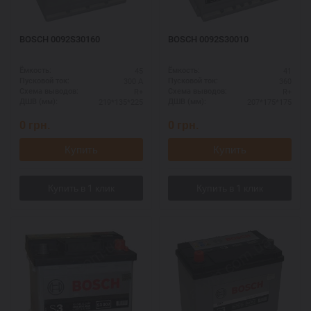
BOSCH 0092S30160
BOSCH 0092S30010
45
41
Ёмкость:
Ёмкость:
300 А
360
Пусковой ток:
Пусковой ток:
R+
R+
Схема выводов:
Схема выводов:
219*135*225
207*175*175
ДШВ (мм):
ДШВ (мм):
0
грн.
0
грн.
Купить
Купить