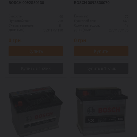
BOSCH 0092S30130
BOSCH 0092S30070
90
70
Ёмкость:
Ёмкость:
720
640
Пусковой ток:
Пусковой ток:
R+
R+
Схема выводов:
Схема выводов:
353*175*190
278*175*175
ДШВ (мм):
ДШВ (мм):
0
грн.
0
грн.
Купить
Купить