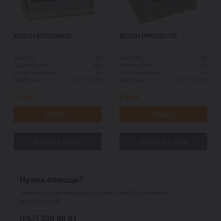
BOSCH 0092S30020
BOSCH 0092S30170
45
45
Ёмкость:
Ёмкость:
400
300
Пусковой ток:
Пусковой ток:
R+
L+
Схема выводов:
Схема выводов:
207*175*190
219*135*225
ДШВ (мм):
ДШВ (мм):
0
грн.
0
грн.
Купить
Купить
Нужна помощь?
Звоните, наши менеджеры знают какой вам нужен
аккумулятор!
(067)
538-88-81