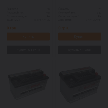
88
70
Ёмкость:
Ёмкость:
740
640
Пусковой ток:
Пусковой ток:
R+
R+
Схема выводов:
Схема выводов:
353*175*175
278*175*190
ДШВ (мм):
ДШВ (мм):
0
грн.
0
грн.
Купить
Купить