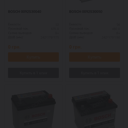
BOSCH 0092S30040
BOSCH 0092S30050
53
56
Ёмкость:
Ёмкость:
470 А
480 А
Пусковой ток:
Пусковой ток:
R+
R+
Схема выводов:
Схема выводов:
242*175*175
242*175*190
ДШВ (мм):
ДШВ (мм):
0
грн.
0
грн.
Купить
Купить