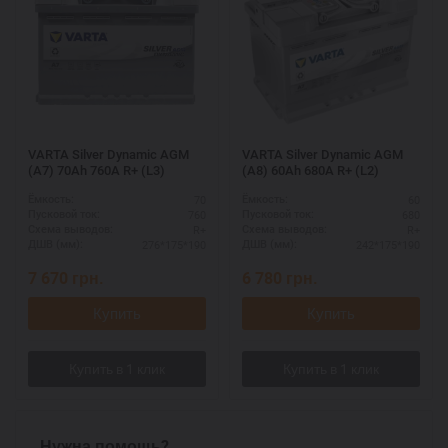
VARTA Silver Dynamic AGM
VARTA Silver Dynamic AGM
(A7) 70Ah 760А R+ (L3)
(A8) 60Ah 680А R+ (L2)
70
60
Ёмкость:
Ёмкость:
760
680
Пусковой ток:
Пусковой ток:
R+
R+
Схема выводов:
Схема выводов:
276*175*190
242*175*190
ДШВ (мм):
ДШВ (мм):
7 670
грн.
6 780
грн.
Купить
Купить
Нужна помощь?