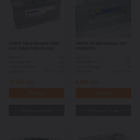
VARTA Silver Dynamic AGM
VARTA SILVER Dynamic 12V
(A4) 105Ah 950А R+ (L6)
610402092
105
110
Ёмкость:
Ёмкость:
950
920
Пусковой ток:
Пусковой ток:
R+
R+
Схема выводов:
Схема выводов:
390*175*190
393*175*190
ДШВ (мм):
ДШВ (мм):
11 730
грн.
6 840
грн.
Купить
Купить