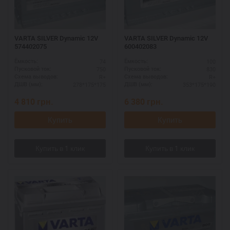
VARTA SILVER Dynamic 12V
VARTA SILVER Dynamic 12V
574402075
600402083
74
100
Ёмкость:
Ёмкость:
750
830
Пусковой ток:
Пусковой ток:
R+
R+
Схема выводов:
Схема выводов:
278*175*175
353*175*190
ДШВ (мм):
ДШВ (мм):
4 810
грн.
6 380
грн.
Купить
Купить