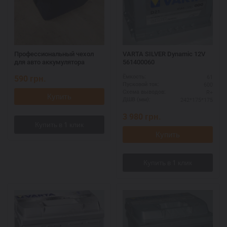
Профессиональный чехол
VARTA SILVER Dynamic 12V
для авто аккумулятора
561400060
590
грн.
61
Ёмкость:
600
Пусковой ток:
R+
Схема выводов:
Купить
242*175*175
ДШВ (мм):
3 980
грн.
Купить