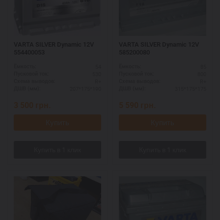
VARTA SILVER Dynamic 12V
VARTA SILVER Dynamic 12V
554400053
585200080
54
85
Ёмкость:
Ёмкость:
530
800
Пусковой ток:
Пусковой ток:
R+
R+
Схема выводов:
Схема выводов:
207*175*190
315*175*175
ДШВ (мм):
ДШВ (мм):
3 500
грн.
5 590
грн.
Купить
Купить