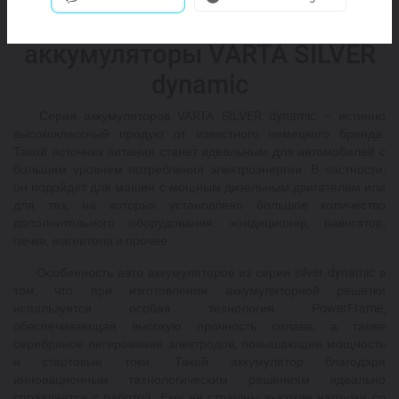
Автомобильные
аккумуляторы VARTA SILVER
dynamic
Серия аккумуляторов VARTA SILVER dynamic – истинно
высококлассный продукт от известного немецкого бренда.
Такой источник питания станет идеальным для автомобилей с
большим уровнем потребления электроэнергии. В частности,
он подойдет для машин с мощным дизельным двигателем или
для тех, на которых установлено большое количество
дополнительного оборудования: кондиционер, навигатор,
печка, магнитола и прочее.
Особенность авто аккумуляторов из серии
silver
dynamic в
том, что при изготовлении аккумуляторной решетки
используется особая технология PowerFrame,
обеспечивающая высокую прочность сплава, а также
серебряное легирование электродов, повышающее мощность
и стартовые токи. Такой аккумулятор благодаря
инновационным технологическим решениям идеально
справляется с работой. Ему не страшны высокие нагрузки со