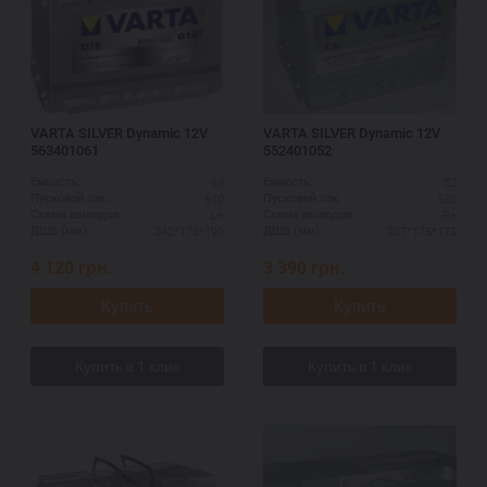
VARTA SILVER Dynamic 12V
VARTA SILVER Dynamic 12V
563401061
552401052
63
52
Ёмкость:
Ёмкость:
610
520
Пусковой ток:
Пусковой ток:
L+
R+
Схема выводов:
Схема выводов:
242*175*190
207*175*175
ДШВ (мм):
ДШВ (мм):
4 120
грн.
3 390
грн.
Купить
Купить