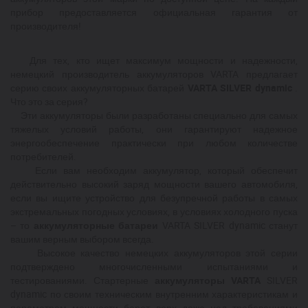
прибор предоставляется официальная гарантия от
производителя!
Для тех, кто ищет максимум мощности и надежности,
немецкий производитель аккумуляторов
VARTA
предлагает
серию своих аккумуляторных батарей
VARTA
SILVER
dynamic
.
Что это за серия?
Эти аккумуляторы были разработаны специально для самых
тяжелых условий работы, они гарантируют надежное
энергообеспечение
практически при любом количестве
потребителей.
Если вам необходим аккумулятор, который обеспечит
действительно высокий заряд мощности вашего автомобиля,
если вы ищите устройство для безупречной работы в самых
экстремальных погодных условиях, в условиях холодного пуска
– то
аккумуляторные батареи
VARTA
SILVER
dynamic
станут
вашим верным выбором всегда.
Высокое качество немецких аккумуляторов этой серии
подтверждено многочисленными испытаниями и
тестированиями. Стартерные
аккумуляторы
VARTA
SILVER
dynamic
по своим техническим внутренним характеристикам и
параметрам мощности берет верх даже над требованиями