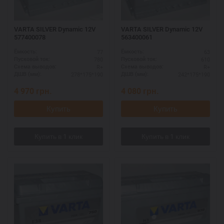
VARTA SILVER Dynamic 12V
VARTA SILVER Dynamic 12V
577400078
563400061
77
63
Ёмкость:
Ёмкость:
780
610
Пусковой ток:
Пусковой ток:
R+
R+
Схема выводов:
Схема выводов:
278*175*190
242*175*190
ДШВ (мм):
ДШВ (мм):
4 970
грн.
4 080
грн.
Купить
Купить