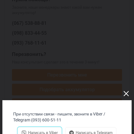
Звоните, наши менеджеры знают какой вам нужен
аккумулятор!
(067)
538-88-81
(098)
833-44-55
(093)
768-11-61
Перезвонить?
Наш консультант сделает это в течение 3 минут!
Перезвонить мне
Подобрать аккумулятор
Начать ЧАТ
При отсутствии связи - пишите, звоните в Viber /
Telegram (093) 600-51-11
Написать в Viber
Написать в Telegram