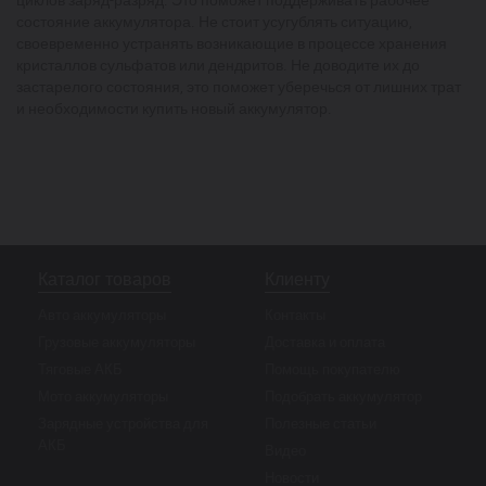
состояние аккумулятора. Не стоит усугублять ситуацию,
своевременно устранять возникающие в процессе хранения
кристаллов сульфатов или дендритов. Не доводите их до
застарелого состояния, это поможет уберечься от лишних трат
и необходимости купить новый аккумулятор.
Каталог товаров
Клиенту
Авто аккумуляторы
Контакты
Грузовые аккумуляторы
Доставка и оплата
Тяговые АКБ
Помощь покупателю
Мото аккумуляторы
Подобрать аккумулятор
Зарядные устройства для
Полезные статьи
АКБ
Видео
Новости