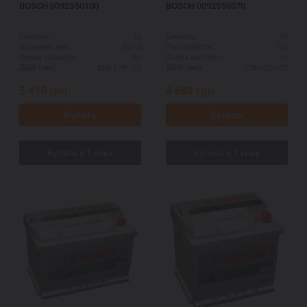
BOSCH 0092S50100
BOSCH 0092S50070
85
74
Ёмкость:
Ёмкость:
800 А
750
Пусковой ток:
Пусковой ток:
R+
R+
Схема выводов:
Схема выводов:
315*175*175
278*175*175
ДШВ (мм):
ДШВ (мм):
5 410
грн.
4 680
грн.
Купить
Купить