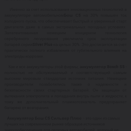
Именно за счет использования инновационных технологий в
аккумуляторе автомобильном
Бош С5
на 30% повышен ток
холодного пуска, что обеспечивает быстрый и уверенный старт
двигателя даже в самых экстремальных погодных условиях.
Запатентованная немецким концерном технология
серебряного легирования увеличила срок эксплуатации
батарей серии
Silver Plus
на целых 30%. Это достигается за счет
практически полного избавления от губительного влияния на
электроды коррозии.
Как и все аккумуляторы этой фирмы,
аккумулятор Bosch S5
-
полностью не обслуживаемый и соответствующий самым
высоким мировым стандартам источник питания. Немецкие
производители позаботились также о надежности и
безопасности своих стартерных батарей. Он защищен от
вытекания электролита и попадания внутрь пыли и жидкости, к
тому же дополнительный пламяотсекатель предохраняет
батарею от возгорания.
Аккумулятор Бош С5 Сильвер Плюс
- это один из самых
лучших на современном рынке образцов источников
энергообеспечения для легковых автомобилей, который не