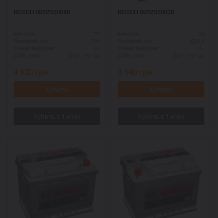
BOSCH 0092S50080
BOSCH 0092S50020
77
54
Ёмкость:
Ёмкость:
780
530 А
Пусковой ток:
Пусковой ток:
R+
R+
Схема выводов:
Схема выводов:
278*175*190
207*175*190
ДШВ (мм):
ДШВ (мм):
4 930
грн.
3 540
грн.
Купить
Купить