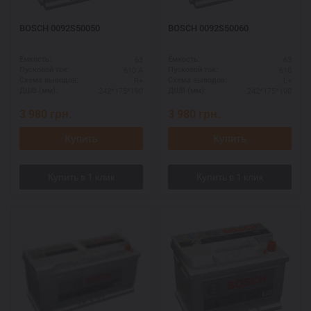
BOSCH 0092S50050
BOSCH 0092S50060
63
63
Ёмкость:
Ёмкость:
610 А
610
Пусковой ток:
Пусковой ток:
R+
L+
Схема выводов:
Схема выводов:
242*175*190
242*175*190
ДШВ (мм):
ДШВ (мм):
3 980
грн.
3 980
грн.
Купить
Купить