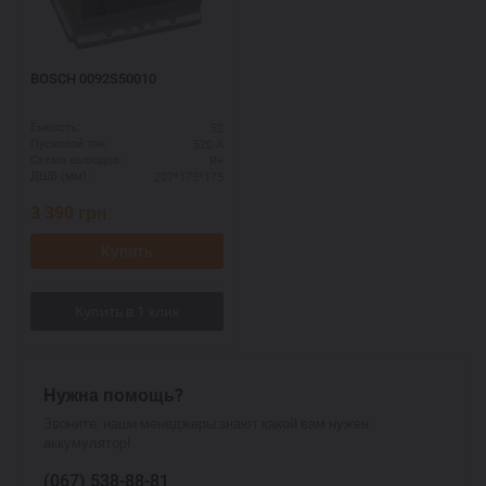
BOSCH 0092S50010
52
Ёмкость:
520 А
Пусковой ток:
R+
Схема выводов:
207*175*175
ДШВ (мм):
3 390
грн.
Купить
Нужна помощь?
Звоните, наши менеджеры знают какой вам нужен
аккумулятор!
(067)
538-88-81