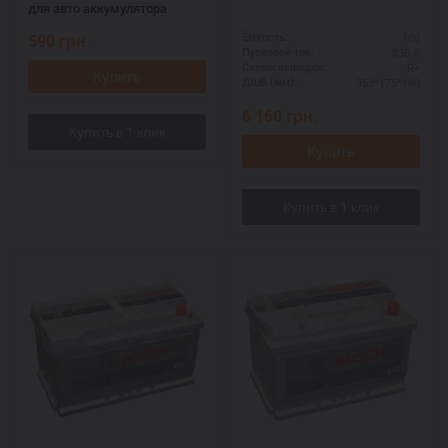
для авто аккумулятора
590
грн.
100
Ёмкость:
830 А
Пусковой ток:
R+
Схема выводов:
Купить
353*175*190
ДШВ (мм):
6 160
грн.
Купить