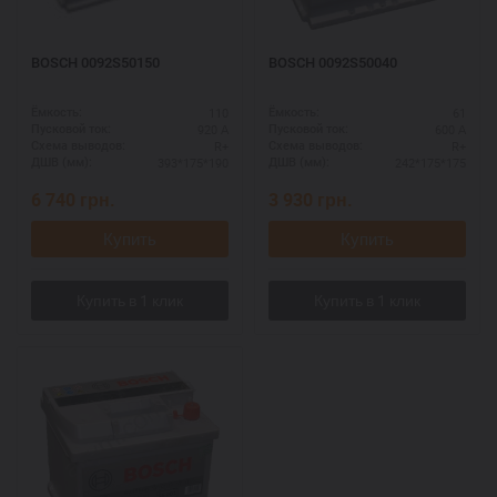
BOSCH 0092S50150
BOSCH 0092S50040
110
61
Ёмкость:
Ёмкость:
920 А
600 А
Пусковой ток:
Пусковой ток:
R+
R+
Схема выводов:
Схема выводов:
393*175*190
242*175*175
ДШВ (мм):
ДШВ (мм):
6 740
грн.
3 930
грн.
Купить
Купить