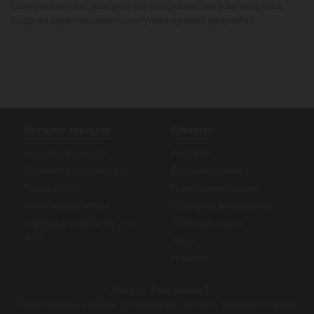
самостоятельно, доверьте это специалистам в автосервисе,
тогда вы гарантированно получите нужный результат.
Каталог товаров
Клиенту
Авто аккумуляторы
Контакты
Грузовые аккумуляторы
Доставка и оплата
Тяговые АКБ
Помощь покупателю
Мото аккумуляторы
Подобрать аккумулятор
Зарядные устройства для
Полезные статьи
АКБ
Видео
Новости
г. Киев ул. Подлесная 1
(Святошинский район, супермаркет Сильпо, тыльная сторона