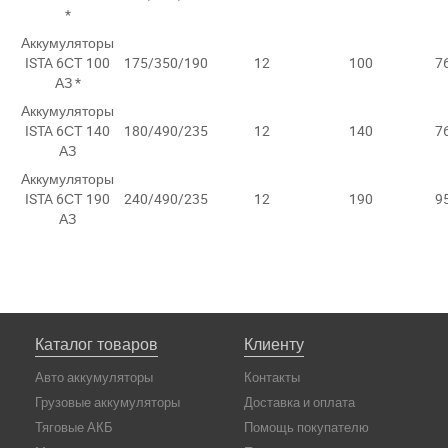
*
Аккумуляторы
ISTA 6СТ 100
175/350/190
12
100
7
АЗ *
Аккумуляторы
ISTA 6СТ 140
180/490/235
12
140
7
АЗ
Аккумуляторы
ISTA 6СТ 190
240/490/235
12
190
9
АЗ
Каталог товаров
Клиенту
Авто аккумуляторы
Контакты
Грузовые аккумуляторы
Доставка и оплата
Тяговые АКБ
Помощь покупателю