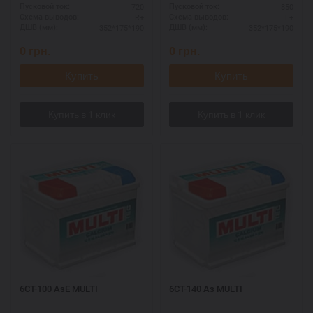
720
850
Пусковой ток:
Пусковой ток:
R+
L+
Схема выводов:
Схема выводов:
352*175*190
352*175*190
ДШВ (мм):
ДШВ (мм):
0
грн.
0
грн.
Купить
Купить
6СТ-100 АзЕ MULTI
6СТ-140 Аз MULTI