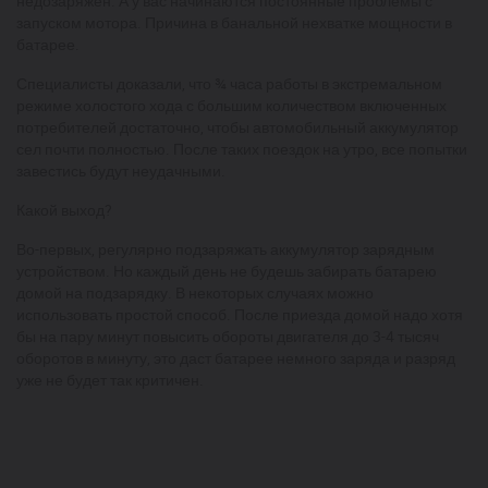
недозаряжен. А у вас начинаются постоянные проблемы с
запуском мотора. Причина в банальной нехватке мощности в
батарее.
Специалисты доказали, что ¾ часа работы в экстремальном
режиме холостого хода с большим количеством включенных
потребителей достаточно, чтобы автомобильный аккумулятор
сел почти полностью. После таких поездок на утро, все попытки
завестись будут неудачными.
Какой выход?
Во-первых, регулярно подзаряжать аккумулятор зарядным
устройством. Но каждый день не будешь забирать батарею
домой на подзарядку. В некоторых случаях можно
использовать простой способ. После приезда домой надо хотя
бы на пару минут повысить обороты двигателя до 3-4 тысяч
оборотов в минуту, это даст батарее немного заряда и разряд
уже не будет так критичен.