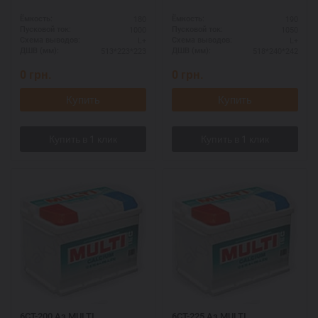
180
190
Ёмкость:
Ёмкость:
1000
1050
Пусковой ток:
Пусковой ток:
L+
L+
Схема выводов:
Схема выводов:
513*223*223
518*240*242
ДШВ (мм):
ДШВ (мм):
0
грн.
0
грн.
Купить
Купить
6СТ-200 Аз MULTI
6СТ-225 Аз MULTI