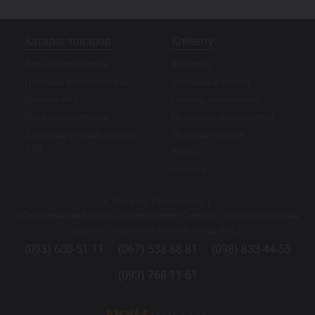
Каталог товаров
Клиенту
Авто аккумуляторы
Контакты
Грузовые аккумуляторы
Доставка и оплата
Тяговые АКБ
Помощь покупателю
Мото аккумуляторы
Подобрать аккумулятор
Зарядные устройства для
Полезные статьи
АКБ
Видео
Новости
г. Киев ул. Подлесная 1
(Святошинский район, супермаркет Сильпо, тыльная сторона
здания - закрытый малый склад АКБ).
(093) 600-51-11
(067) 538-88-81
(098) 833-44-55
(093) 768-11-61