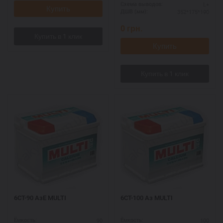
L+
Схема выводов:
Купить
352*175*190
ДШВ (мм):
0
грн.
Купить
6СТ-90 АзЕ MULTI
6СТ-100 Аз MULTI
90
100
Ёмкость:
Ёмкость: