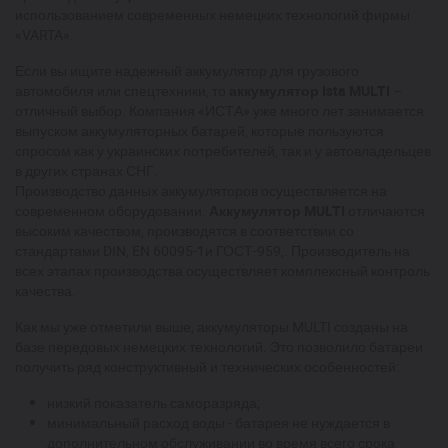
использованием современных немецких технологий фирмы
«VARTA».
Если вы ищите надежный аккумулятор для грузового
автомобиля или спецтехники, то
аккумулятор
Ista MULTI
–
отличный выбор. Компания «ИСТА» уже много лет занимается
выпуском аккумуляторных батарей, которые пользуются
спросом как у украинских потребителей, так и у автовладельцев
в других странах СНГ.
Производство данных аккумуляторов осуществляется на
современном оборудовании.
Аккумулятор MULTI
отличаются
высоким качеством, производятся в соответствии со
стандартами DIN, EN 60095-1и ГОСТ-959,. Производитель на
всех этапах производства осуществляет комплексный контроль
качества.
Как мы уже отметили выше, аккумуляторы MULTI созданы на
базе передовых немецких технологий. Это позволило батареи
получить ряд конструктивный и технических особенностей:
низкий показатель саморазряда;
минимальный расход воды - батарея не нуждается в
дополнительном обслуживании во время всего срока