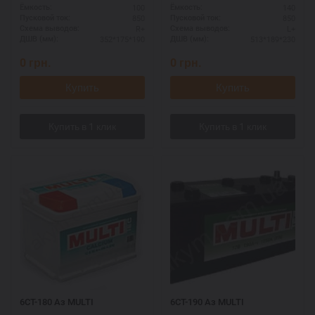
100
140
Ёмкость:
Ёмкость:
850
850
Пусковой ток:
Пусковой ток:
R+
L+
Схема выводов:
Схема выводов:
352*175*190
513*189*230
ДШВ (мм):
ДШВ (мм):
0
грн.
0
грн.
Купить
Купить
6СТ-180 Аз MULTI
6СТ-190 Аз MULTI