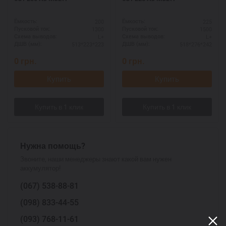
200
225
Ёмкость:
Ёмкость:
1300
1500
Пусковой ток:
Пусковой ток:
L+
L+
Схема выводов:
Схема выводов:
513*223*223
518*276*242
ДШВ (мм):
ДШВ (мм):
0
грн.
0
грн.
Купить
Купить
Нужна помощь?
Звоните, наши менеджеры знают какой вам нужен
аккумулятор!
(067)
538-88-81
(098)
833-44-55
(093)
768-11-61