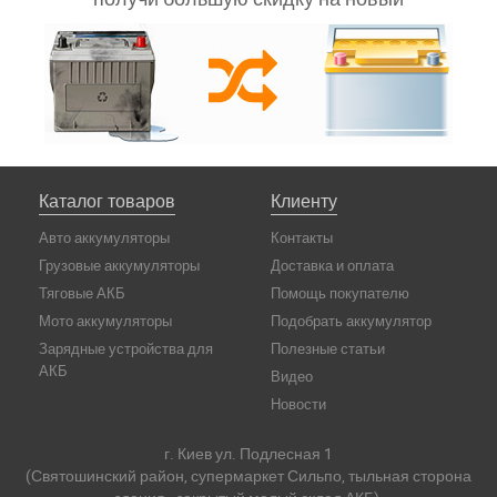
Каталог товаров
Клиенту
Авто аккумуляторы
Контакты
Грузовые аккумуляторы
Доставка и оплата
Тяговые АКБ
Помощь покупателю
Мото аккумуляторы
Подобрать аккумулятор
Зарядные устройства для
Полезные статьи
АКБ
Видео
Новости
г. Киев ул. Подлесная 1
(Святошинский район, супермаркет Сильпо, тыльная сторона