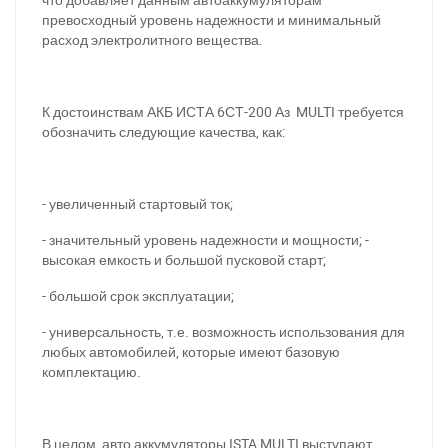
превосходный уровень надежности и минимальный
расход электролитного вещества.
К достоинствам АКБ ИСТА 6СТ-200 Аз MULTI требуется
При отсутствии связи - пишите, звоните в Viber /
обозначить следующие качества, как:
Telegram (093) 600-51-11
Написать в Viber
Написать в Telegram
- увеличенный стартовый ток;
- значительный уровень надежности и мощности; -
высокая емкость и большой пусковой старт;
- большой срок эксплуатации;
- универсальность, т.е. возможность использования для
любых автомобилей, которые имеют базовую
комплектацию.
В целом, авто аккумуляторы ISTA MULTI выступают,