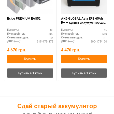
Exide PREMIUM EA852
АКБ GLOBAL Asia EFB 65Ah
R+ — купить аккумулятор для
авто в Украине
85
65
Ёмкость:
Ёмкость:
800
550
Пусковой ток:
Пусковой ток:
R+
R+
Схема выводов:
Схема выводов:
315*175*175
300*175*190
ДШВ (мм):
ДШВ (мм):
4 670
грн.
4 470
грн.
Купить
Купить
Сдай старый аккумулятор
получи большую скидку на новый