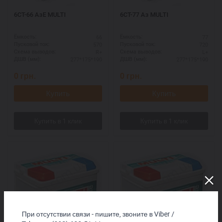
6СТ-66 АзЕ MULTI
6СТ-77 Аз MULTI
66
77
Ёмкость:
Ёмкость:
570
720
Пусковой ток:
Пусковой ток:
R+
L+
Схема выводов:
Схема выводов:
277*175*190
277*175*190
ДШВ (мм):
ДШВ (мм):
0
грн.
0
грн.
Купить
Купить
При отсутствии связи - пишите, звоните в Viber /