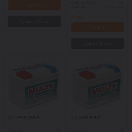
L+
Схема выводов:
Купить
215*175*190
ДШВ (мм):
0
грн.
Купить
6СТ-50 АзЕ MULTI
6СТ-55 Аз MULTI
50
55
Ёмкость:
Ёмкость: