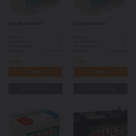
6СТ-100 АзЕ MULTI
6СТ-140 Аз MULTI
100
140
Ёмкость:
Ёмкость:
850
850
Пусковой ток:
Пусковой ток:
R+
L+
Схема выводов:
Схема выводов:
352*175*190
513*189*230
ДШВ (мм):
ДШВ (мм):
0
грн.
0
грн.
Купить
Купить