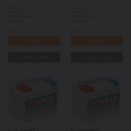
60
62
Ёмкость:
Ёмкость:
510
540
Пусковой ток:
Пусковой ток:
R+
L+
Схема выводов:
Схема выводов:
242*175*190
242*175*190
ДШВ (мм):
ДШВ (мм):
0
грн.
0
грн.
Купить
Купить
6СТ-62 АзЕ MULTI
6СТ-63 Аз MULTI