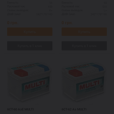
55
60
Ёмкость:
Ёмкость:
450
510
Пусковой ток:
Пусковой ток:
R+
L+
Схема выводов:
Схема выводов:
242*175*190
242*175*190
ДШВ (мм):
ДШВ (мм):
0
грн.
0
грн.
Купить
Купить
6СТ-60 АзЕ MULTI
6СТ-62 Аз MULTI