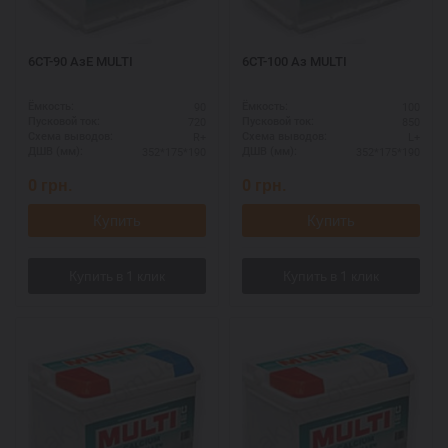
6СТ-90 АзЕ MULTI
6СТ-100 Аз MULTI
90
100
Ёмкость:
Ёмкость:
720
850
Пусковой ток:
Пусковой ток:
R+
L+
Схема выводов:
Схема выводов:
352*175*190
352*175*190
ДШВ (мм):
ДШВ (мм):
0
грн.
0
грн.
Купить
Купить