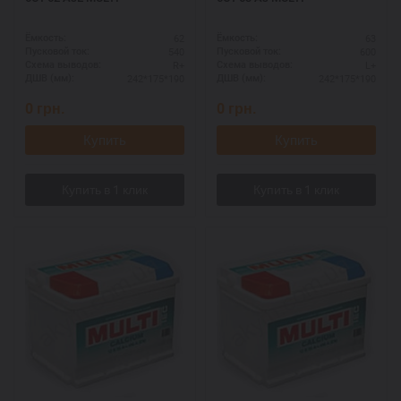
62
63
Ёмкость:
Ёмкость:
540
600
Пусковой ток:
Пусковой ток:
R+
L+
Схема выводов:
Схема выводов:
242*175*190
242*175*190
ДШВ (мм):
ДШВ (мм):
0
грн.
0
грн.
Купить
Купить