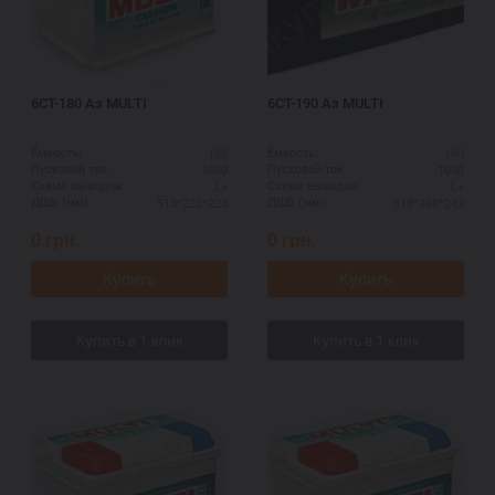
6СТ-180 Аз MULTI
6СТ-190 Аз MULTI
180
190
Ёмкость:
Ёмкость:
1000
1050
Пусковой ток:
Пусковой ток:
L+
L+
Схема выводов:
Схема выводов:
513*223*223
518*240*242
ДШВ (мм):
ДШВ (мм):
0
грн.
0
грн.
Купить
Купить