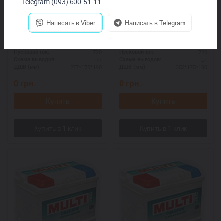
Telegram (093) 600-51-11
Написать в Viber
Написать в Telegram
6СТ-77 АзЕ MULTI
6СТ-90 Аз MULTI
77
90
Ёмкость:
Ёмкость:
720
720
Пусковой ток:
Пусковой ток:
R+
L+
Схема выводов:
Схема выводов:
277*175*190
352*175*190
ДШВ (мм):
ДШВ (мм):
0
грн.
0
грн.
Купить
Купить