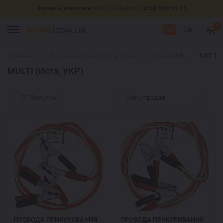
Звоните, пишите в
Viber
/
Telegram
(093) 600-51-11
0
RU
UA
Главная
Купить авто аккумуляторы
Архив АКБ
MULTI
(Иста,
MULTI (Иста, УКР)
УКР)
Фильтры
Хиты продаж
ПРОВОДА ПРИКУРИВАНИЯ
ПРОВОДА ПРИКУРИВАНИЯ