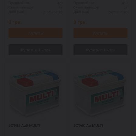
420
450
Пусковой ток:
Пусковой ток:
R+
L+
Схема выводов:
Схема выводов:
215*175*190
242*175*190
ДШВ (мм):
ДШВ (мм):
0
грн.
0
грн.
Купить
Купить
6СТ-55 АзЕ MULTI
6СТ-60 Аз MULTI