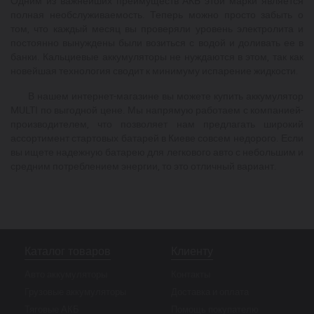
Одним из важнейших преимуществ АКБ этой марки является
полная необслуживаемость. Теперь можно просто забыть о
том, что каждый месяц вы проверяли уровень электролита и
постоянно вынуждены были возиться с водой и доливать ее в
банки. Кальциевые аккумуляторы не нуждаются в этом, так как
новейшая технология сводит к минимуму испарение жидкости.
В нашем интернет-магазине вы можете купить аккумулятор
MULTI по выгодной цене. Мы напрямую работаем с компанией-
производителем, что позволяет нам предлагать широкий
ассортимент стартовых батарей в Киеве совсем недорого. Если
вы ищете надежную батарею для легкового авто с небольшим и
средним потреблением энергии, то это отличный вариант.
Каталог товаров
Клиенту
Авто аккумуляторы
Контакты
Грузовые аккумуляторы
Доставка и оплата
Тяговые АКБ
Помощь покупателю