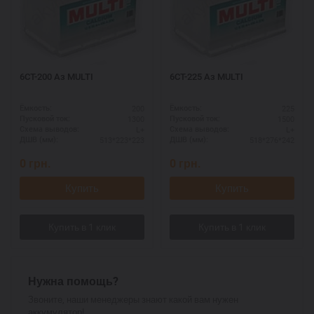
6СТ-200 Аз MULTI
6СТ-225 Аз MULTI
200
225
Ёмкость:
Ёмкость:
1300
1500
Пусковой ток:
Пусковой ток:
L+
L+
Схема выводов:
Схема выводов:
513*223*223
518*276*242
ДШВ (мм):
ДШВ (мм):
0
грн.
0
грн.
Купить
Купить
Нужна помощь?
Звоните, наши менеджеры знают какой вам нужен
аккумулятор!