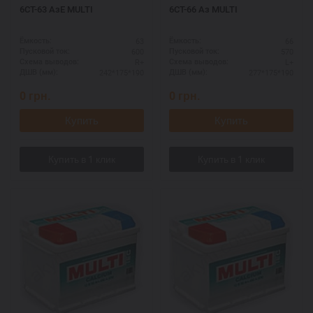
6СТ-63 АзЕ MULTI
6СТ-66 Аз MULTI
63
66
Ёмкость:
Ёмкость:
600
570
Пусковой ток:
Пусковой ток:
R+
L+
Схема выводов:
Схема выводов:
242*175*190
277*175*190
ДШВ (мм):
ДШВ (мм):
0
грн.
0
грн.
Купить
Купить