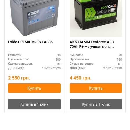
Exide PREMIUM JIS EA386
АКБ FIAMM Ecoforce AFB
70Ah R+ — лучшая цена,
доставка по Украине
38
70
Ёмкость:
Ёмкость:
300
760
Пусковой ток:
Пусковой ток:
R+
R+
Схема выводов:
Схема выводов:
187*127*220
278*175*190
ДШВ (мм):
ДШВ (мм):
2 550
грн.
4 450
грн.
Купить
Купить