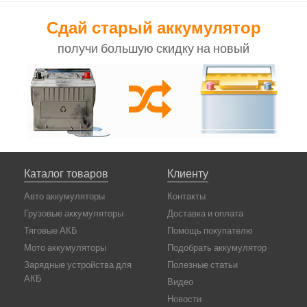
Сдай старый аккумулятор
получи большую скидку на новый
Каталог товаров
Клиенту
Авто аккумуляторы
Контакты
Грузовые аккумуляторы
Доставка и оплата
Тяговые АКБ
Помощь покупателю
Мото аккумуляторы
Подобрать аккумулятор
Зарядные устройства для
Полезные статьи
АКБ
Видео
Новости