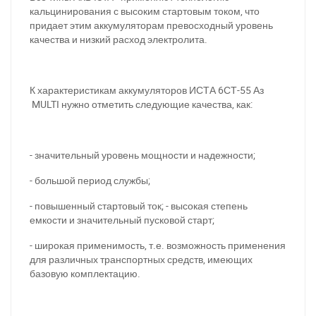
кальцинирования с высоким стартовым током, что
придает этим аккумуляторам превосходный уровень
качества и низкий расход электролита.
К характеристикам аккумуляторов ИСТА 6СТ-55 Аз
MULTI нужно отметить следующие качества, как:
При отсутствии связи - пишите, звоните в Viber /
Telegram (093) 600-51-11
- значительный уровень мощности и надежности;
Написать в Viber
Написать в Telegram
- большой период службы;
- повышенный стартовый ток; - высокая степень
емкости и значительный пусковой старт;
- широкая применимость, т.е. возможность применения
для различных транспортных средств, имеющих
базовую комплектацию.