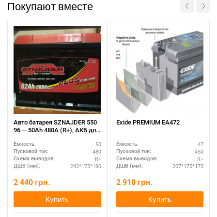
Покупают вместе
При отсутствии связи - пишите, звоните в Viber /
Telegram (093) 600-51-11
Написать в Viber
Написать в Telegram
Авто батарея SZNAJDER 550
Exide PREMIUM EA472
96 — 50Ah 480A (R+), АКБ для
старта двигателя
50
47
Ёмкость:
Ёмкость:
480
450
Пусковой ток:
Пусковой ток:
R+
R+
Схема выводов:
Схема выводов:
242*175*190
207*175*175
ДШВ (мм):
ДШВ (мм):
2 440
грн.
2 910
грн.
Купить
Купить