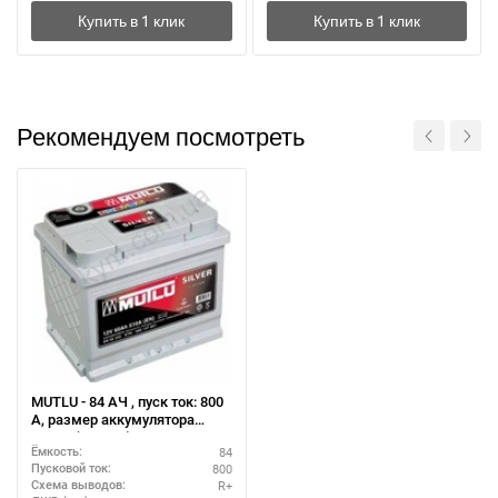
Рекомендуем посмотреть
MUTLU - 84 АЧ , пуск ток: 800
А, размер аккумулятора
Мутлу (Турция): 315 Х 175 Х
84
Ёмкость:
190 мм.
800
Пусковой ток:
R+
Схема выводов: