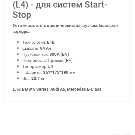
(L4) - для систем Start-
Stop
Устойчивость к циклическим нагрузкам
.
Быстрая
зарядка
.
Технология:
EFB
Емкость:
84 Ач
Пусковой ток:
800А (EN)
Полярность:
Прямая (R+)
Типоразмер:
L4
Габариты:
361*175*190 мм
Вес:
23.7 кг
Для:
BMW 5 Series, Audi A6, Mercedes E-Class