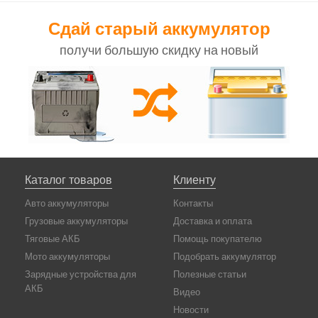
Сдай старый аккумулятор
получи большую скидку на новый
Каталог товаров
Клиенту
Авто аккумуляторы
Контакты
Грузовые аккумуляторы
Доставка и оплата
Тяговые АКБ
Помощь покупателю
Мото аккумуляторы
Подобрать аккумулятор
Зарядные устройства для
Полезные статьи
АКБ
Видео
Новости