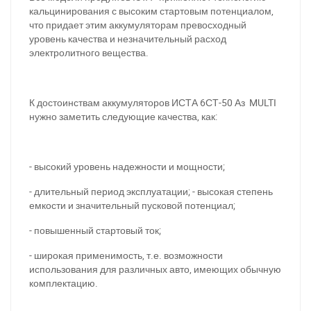
кальцинирования с высоким стартовым потенциалом,
что придает этим аккумуляторам превосходный
уровень качества и незначительный расход
электролитного вещества.
К достоинствам аккумуляторов ИСТА 6СТ-50 Аз MULTI
При отсутствии связи - пишите, звоните в Viber /
нужно заметить следующие качества, как:
Telegram (093) 600-51-11
Написать в Viber
Написать в Telegram
- высокий уровень надежности и мощности;
- длительный период эксплуатации; - высокая степень
емкости и значительный пусковой потенциал;
- повышенный стартовый ток;
- широкая применимость, т.е. возможности
использования для различных авто, имеющих обычную
комплектацию.