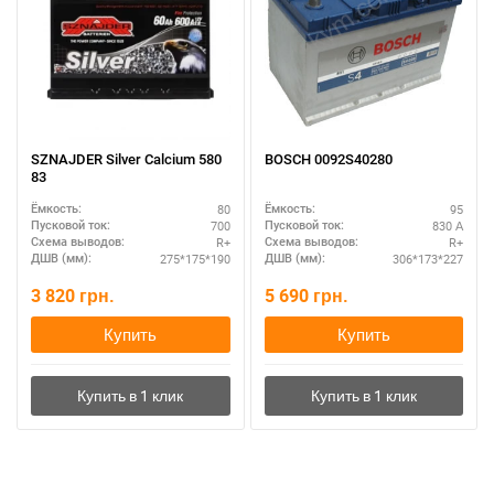
SZNAJDER Silver Calcium 580
BOSCH 0092S40280
83
80
95
Ёмкость:
Ёмкость:
700
830 А
Пусковой ток:
Пусковой ток:
R+
R+
Схема выводов:
Схема выводов:
275*175*190
306*173*227
ДШВ (мм):
ДШВ (мм):
3 820
грн.
5 690
грн.
Купить
Купить