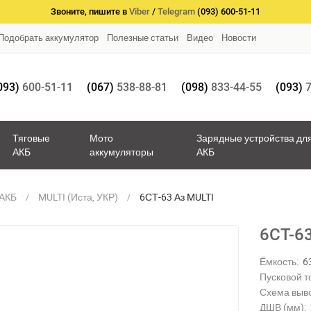
Звоните, пишите в
Viber
/
Telegram
(093) 600-51-11
Подобрать аккумулятор
Полезные статьи
Видео
Новости
093)
600-51-11
(067)
538-88-81
(098)
833-44-55
(093)
7
Тяговые
Мото
Зарядные устройства дл
АКБ
аккумуляторы
АКБ
 АКБ
MULTI (Иста, УКР)
6СТ-63 Аз MULTI
6СТ-6
Ёмкость:
6
Пусковой то
Схема выв
ДШВ (мм):