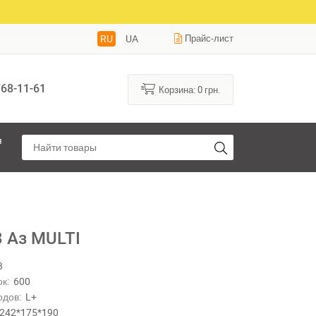
RU
UA
Прайс-лист
68-11-61
Корзина:
0
грн.
я
3 Аз MULTI
3
к:
600
одов:
L+
242*175*190