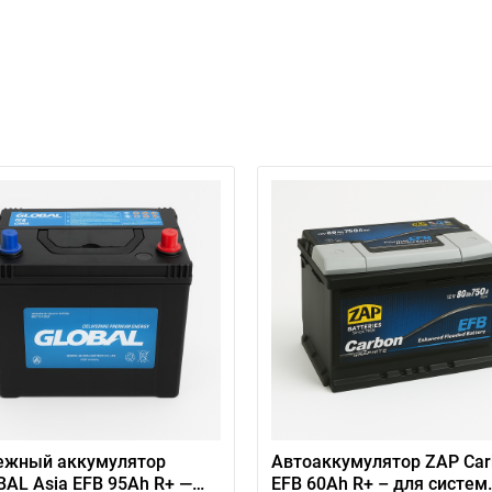
ежный аккумулятор
Автоаккумулятор ZAP Car
AL Asia EFB 95Ah R+ —
EFB 60Аh R+ – для систем