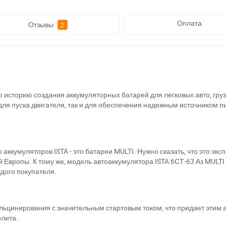
Оплата
Отзывы
2
 историю создания аккумуляторных батарей для легковых авто, груз
для пуска двигателя, так и для обеспечения надежным источником п
аккумуляторов ISTA - это батареи MULTI. Нужно сказать, что это экс
вропы. К тому же, модель автоаккумулятора ISTA 6СТ-63 Аз MULTI 
ждого покупателя.
кальцинирования с значительным стартовым током, что придает эти
олита.