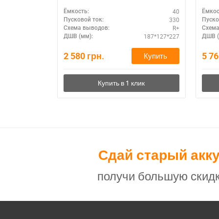
авто
40
Ёмкость:
Ёмкос
330
Пусковой ток:
Пуско
R+
Схема выводов:
Схема
187*127*227
ДШВ (мм):
ДШВ (
2 580
грн.
5 7
Купить
Сдай старый акк
получи большую скидк