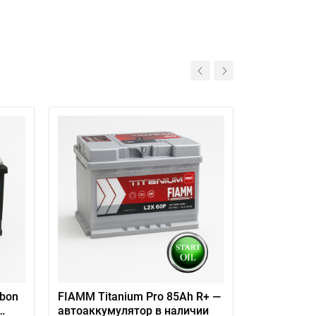
bon
FIAMM Titanium Pro 85Ah R+ —
Автоаккум
автоаккумулятор в наличии
Asia S4E 4