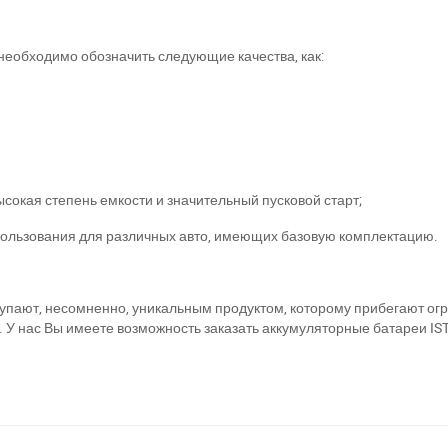
необходимо обозначить следующие качества, как:
ри отсутствии связи - пишите, звоните в Viber / Telegram (093) 600-51-
Написать в Viber
Написать в Telegram
ысокая степень емкости и значительный пусковой старт;
спользования для различных авто, имеющих базовую комплектацию.
тупают, несомненно, уникальным продуктом, которому прибегают ог
 У нас Вы имеете возможность заказать аккумуляторные батареи IS