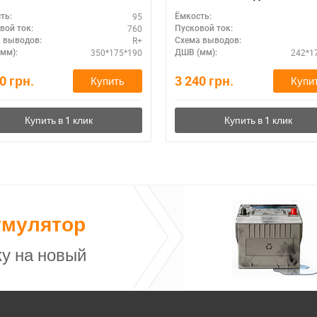
, доставка
Start-Stop
95
ть:
Ёмкость:
760
вой ток:
Пусковой ток:
R+
 выводов:
Схема выводов:
350*175*190
242*1
мм):
ДШВ (мм):
60
грн.
3 240
грн.
Купить
Купи
умулятор
у на новый