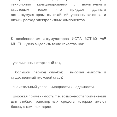
технологию кальцинирования с значительным
стартовым током, что придает данным
автоаккумуляторам высочайший уровень качества и
низкий расход электролитных компонентов.
К особенностям аккумуляторов ИСТА 6СТ-60 АзЕ
MULTI нужно выделить такие качества, как:
При отсутствии связи - пишите, звоните в Viber /
Telegram (093) 600-51-11
Написать в Viber
Написать в Telegram
- увеличенный стартовый ток;
- большой период службы; - высокая емкость и
существенный пусковой старт;
- значительный уровень мощности и надежности;
- широкая применимость, т.е. возможности применения
для любых транспортных средств, которые имеют
базовую комплектацию.