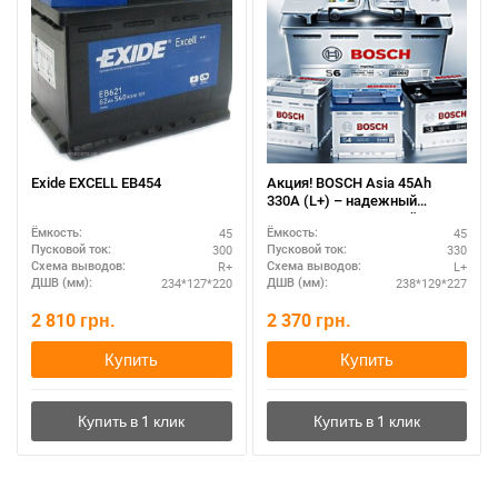
Exide EXCELL EB454
Акция! BOSCH Asia 45Ah
330A (L+) – надежный
аккумулятор с прямой
45
45
Ёмкость:
Ёмкость:
полярностью
300
330
Пусковой ток:
Пусковой ток:
R+
L+
Схема выводов:
Схема выводов:
234*127*220
238*129*227
ДШВ (мм):
ДШВ (мм):
2 810
грн.
2 370
грн.
Купить
Купить