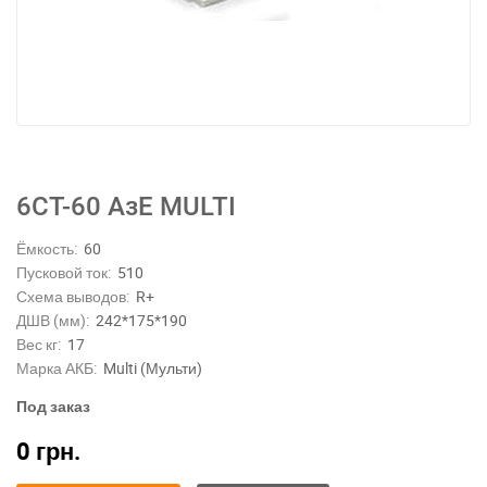
6СТ-60 АзЕ MULTI
Ёмкость:
60
Пусковой ток:
510
Схема выводов:
R+
ДШВ (мм):
242*175*190
Вес кг:
17
Марка АКБ:
Multi (Мульти)
Под заказ
0
грн.