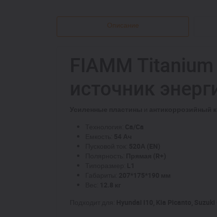
Описание
FIAMM Titanium
источник энерг
Усиленные пластины
и
антикоррозийный к
Технология:
Ca/Ca
Емкость:
54 Ач
Пусковой ток:
520А (EN)
Полярность:
Прямая (R+)
Типоразмер:
L1
Габариты:
207*175*190 мм
Вес:
12.8 кг
Подходит для:
Hyundai i10, Kia Picanto, Suzuki