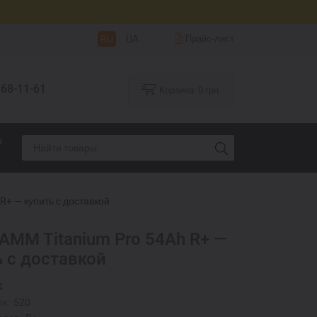
RU
UA
Прайс-лист
68-11-61
Корзина:
0
грн.
я
R+ — купить с доставкой
IAMM Titanium Pro 54Ah R+ —
ь с доставкой
4
к:
520