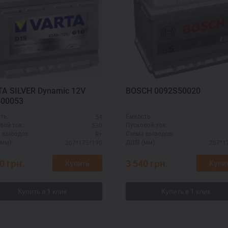
A SILVER Dynamic 12V
BOSCH 0092S50020
400053
54
ть:
Ёмкость:
530
вой ток:
Пусковой ток:
R+
 выводов:
Схема выводов:
207*175*190
207*1
мм):
ДШВ (мм):
00
грн.
3 540
грн.
Купить
Купи