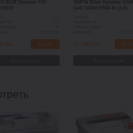
A BLUE Dynamic 12V
VARTA Silver Dynamic AGM
155033
(A4) 105Ah 950А R+ (L6)
45
ть:
Ёмкость:
330
вой ток:
Пусковой ток:
R+
 выводов:
Схема выводов:
238*129*227
390*1
мм):
ДШВ (мм):
90
грн.
11 730
грн.
Купить
Купи
треть