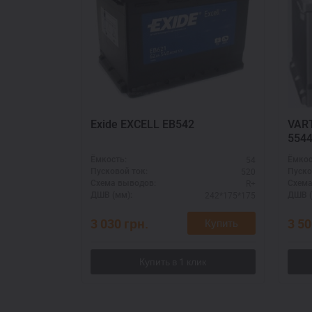
Exide EXCELL EB542
VART
554
54
Ёмкость:
Ёмкос
520
Пусковой ток:
Пуско
R+
Схема выводов:
Схема
242*175*175
ДШВ (мм):
ДШВ (
3 030
грн.
3 5
Купить