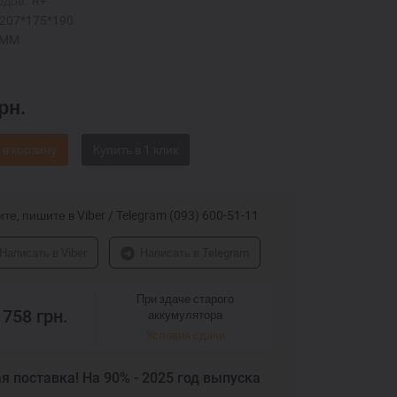
одов:
R+
207*175*190
AMM
рн.
 в корзину
те, пишите в Viber / Telegram (093) 600-51-11
Написать в Viber
Написать в Telegram
При здаче старого
 758
грн.
аккумулятора
Условия сдачи
я поставка! На 90% - 2025 год выпуска