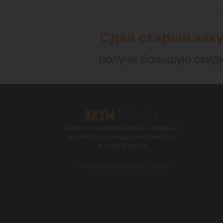
Сдай старый акк
получи большую скидк
akym.com.ua Аккумуляторы и зарядные
устройства со склада по максимально
выгодным ценам
Политика персональных данных