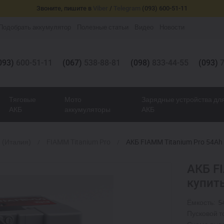
Звоните, пишите в
Viber
/
Telegram
(093) 600-51-11
Подобрать аккумулятор
Полезные статьи
Видео
Новости
093)
600-51-11
(067)
538-88-81
(098)
833-44-55
(093)
7
Тяговые
Мото
Зарядные устройства дл
АКБ
аккумуляторы
АКБ
 (Италия)
FIAMM Titanium Pro
АКБ FIAMM Titanium Pro 54Ah 
АКБ F
купит
Ёмкость:
5
Пусковой то