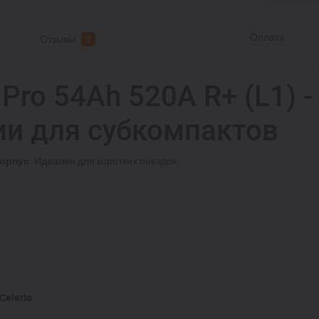
Оплата
Отзывы
0
 Pro 54Ah 520A R+ (L1) 
ии для субкомпактов
орпус
. Идеален для коротких поездок.
 Celerio