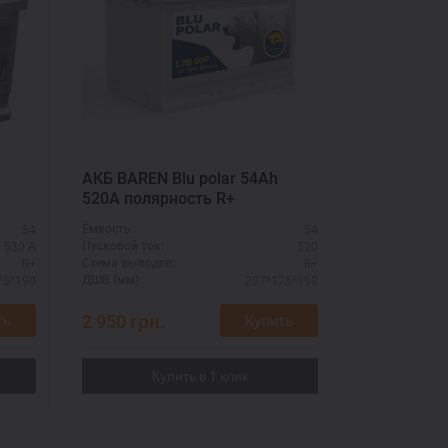
АКБ BAREN Blu polar 54Ah
Автоаккум
520A полярность R+
polar 54Ah
54
54
Ёмкость:
Ёмкость:
530 А
520
Пусковой ток:
Пусковой ток:
R+
R+
Схема выводов:
Схема выводо
75*190
207*175*190
ДШВ (мм):
ДШВ (мм):
2 950
грн.
3 050
грн.
ть
Купить