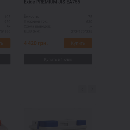
Exide PREMIUM JIS EA755
Exide EXCE
105
75
Ёмкость:
Ёмкость:
950
630
Пусковой ток:
Пусковой ток:
R+
L+
Схема выводов:
Схема выводо
75*190
272*170*225
ДШВ (мм):
ДШВ (мм):
4 420
грн.
4 300
грн.
ть
Купить