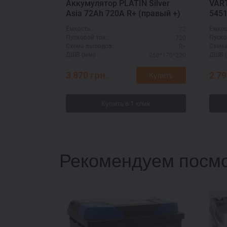
Аккумулятор PLATIN Silver
VART
Asia 72Ah 720A R+ (правый +)
545
72
Ёмкость:
Ёмкос
720
Пусковой ток:
Пуско
R+
Схема выводов:
Схема
260*170*220
ДШВ (мм):
ДШВ (
3 870
грн.
2 7
Купить
Рекомендуем посмо