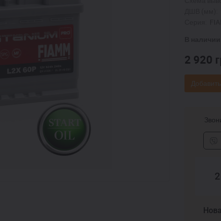
Схема выв
ДШВ (мм):
Серия:
FI
В наличии
2 920
г
Добавить
Звони
2
Нова