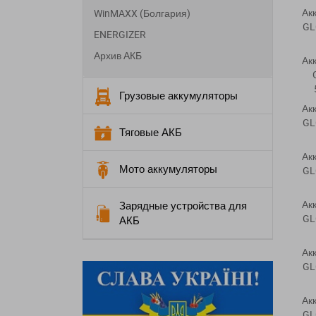
Ак
WinMAXX (Болгария)
GL
ENERGIZER
Архив АКБ
Ак
Грузовые аккумуляторы
Ак
GL
Тяговые АКБ
Ак
Мото аккумуляторы
GL
Ак
Зарядные устройства для
GL
АКБ
Ак
GL
Ак
GL