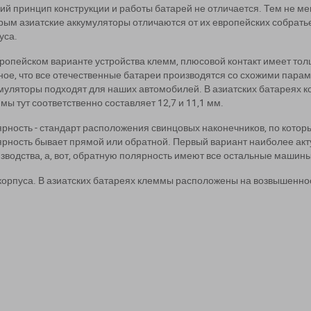
й принцип конструкции и работы батарей не отличается. Тем не ме
рым азиатские аккумуляторы отличаются от их европейских собрать
уса.
ропейском варианте устройства клемм, плюсовой контакт имеет толщ
ное, что все отечественные батареи производятся со схожими пара
муляторы подходят для наших автомобилей. В азиатских батареях 
мы тут соответственно составляет 12,7 и 11,1 мм.
рность - стандарт расположения свинцовых наконечников, по которы
рность бывает прямой или обратной. Первый вариант наиболее акт
зводства, а, вот, обратную полярность имеют все остальные машины
корпуса. В азиатских батареях клеммы расположены на возвышеннос