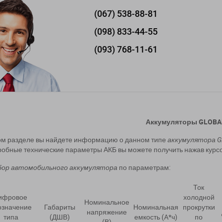
(067)
538-88-81
(098)
833-44-55
(093)
768-11-61
Аккумуляторы GLOBA
ом разделе вы найдете информацию о данном типе
аккумулятора 
обные технические параметры АКБ вы можете получить нажав курс
бор
автомобильного аккумулятора
по параметрам:
Ток
ифровое
холодной
Номинальное
означение
Габариты
Номинальная
прокрутки
напряжение
типа
(ДШВ)
емкость (A*ч)
по
(В)