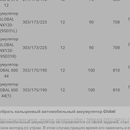
12
кумулятор
GLOBAL
303/173/225
12
90
708
NX120-
(95D31L)
кумулятор
GLOBAL
303/173/225
12
90
708
NX120-
(95D31R)
кумулятор
OBAL 600
353/175/190
12
100
810
44
кумулятор
OBAL 600
353/175/190
12
100
810
44(1)
обрать кальциевый автомобильный аккумулятор
Global
ри отсутствии связи - пишите, звоните в Viber / Telegram (093) 600-51-
автомобильный аккумулятор не справляется со своей задачей, стал 
ском мотора по утрам. В этом случае пришло время его заменить и к
Написать в Viber
Написать в Telegram