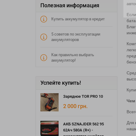
авто
Полезная информация
Если
Купить аккумулятор в кредит
бат
Благ
инже
5 советов по эксплуатации
аккумуляторов
Комп
легк
Как правильно выбрать
пред
аккумулятор!
бенз
Сред
высо
Успейте купить!
Купи
Зарядное TOR PRO 10
Чем
2 000
грн.
Всег
Для 
АКБ SZNAJDER 562 95
наши
62Ач 580А (R+) -