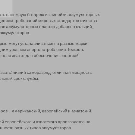
рать надежную батарею из линейки аккумуляторных
дением требований мировых стандартов качества.
лав аккумуляторных пластин добавлен кальций,
аккумуляторов.
рые могут устанавливаться на разные марки
дним уровнем энергопотребления. Емкость
 вполне хватит для обеспечения энергией
звать: низкий саморазряд, отличная мощность,
ельный срок службы.
ров – американский, европейский и азиатский.
ей европейского и азиатского производства на
нности разных типов аккумуляторов.