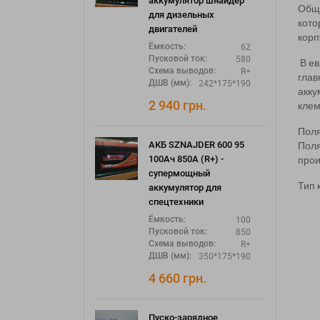
аккумулятор шнайдер
Общи
для дизельных
кото
двигателей
корп
62
Ёмкость:
580
Пусковой ток:
В ев
R+
Схема выводов:
глав
242*175*190
ДШВ (мм):
акку
2 940
грн.
клем
Поля
Поля
АКБ SZNAJDER 600 95
прои
100Ач 850А (R+) -
супермощный
Тип 
аккумулятор для
спецтехники
100
Ёмкость:
850
Пусковой ток:
R+
Схема выводов:
350*175*190
ДШВ (мм):
4 660
грн.
Пуско-зарядное