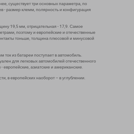
нее, существует три основных параметра, по
ев - размер клемм, полярность и конфигурация
ину 19,5 мм, отрицательная - 17,9. Самое
метрами, поэтому и европейские и отечественные
контакты тоньше, толщина плюсовой и минусовой
м ток из батареи поступает в автомобиль.
уален для легковых автомобилей отечественного
 - европейские, азиатские и американские.
ти, в европейских наоборот – в углублении.