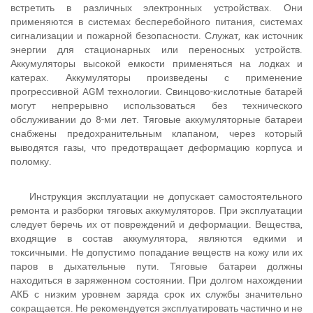
встретить в различных электронных устройствах. Они
применяются в системах бесперебойного питания, системах
сигнализации и пожарной безопасности. Служат, как источник
энергии для стационарных или переносных устройств.
Аккумуляторы высокой емкости применяться на лодках и
катерах. Аккумуляторы произведены с применение
прогрессивной AGM технологии. Свинцово-кислотные батарей
могут непрерывно использоваться без технического
обслуживании до 8-ми лет. Тяговые аккумуляторные батареи
снабжены предохранительным клапаном, через который
выводятся газы, что предотвращает деформацию корпуса и
При отсутствии связи - пишите, звоните в Viber /
поломку.
Telegram (093) 600-51-11
Написать в Viber
Написать в Telegram
Инструкция эксплуатации не допускает самостоятельного
ремонта и разборки тяговых аккумуляторов. При эксплуатации
следует беречь их от повреждений и деформации. Вещества,
входящие в состав аккумулятора, являются едкими и
токсичными. Не допустимо попадание веществ на кожу или их
паров в дыхательные пути. Тяговые батареи должны
находиться в заряженном состоянии. При долгом нахождении
АКБ с низким уровнем заряда срок их службы значительно
сокращается. Не рекомендуется эксплуатировать частично и не