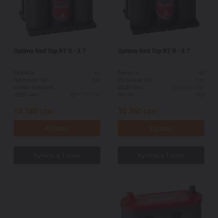
Optima Red Top RT S - 3.7
Optima Red Top RT R - 3.7
44
44
Ёмкость:
Ёмкость:
730
730
Пусковой ток:
Пусковой ток:
1
237*171*197
Схема выводов:
ДШВ (мм):
237*171*197
15,6
ДШВ (мм):
Вес кг:
10 180
грн.
10 360
грн.
Купить
Купить