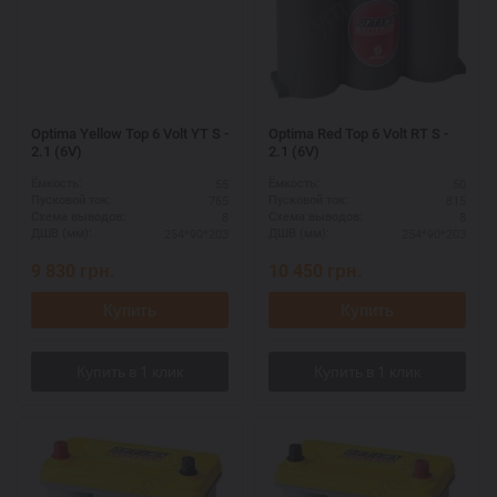
Optima Yellow Top 6 Volt YT S -
Optima Red Top 6 Volt RT S -
2.1 (6V)
2.1 (6V)
55
50
Ёмкость:
Ёмкость:
765
815
Пусковой ток:
Пусковой ток:
8
8
Схема выводов:
Схема выводов:
254*90*203
254*90*203
ДШВ (мм):
ДШВ (мм):
9 830
грн.
10 450
грн.
Купить
Купить