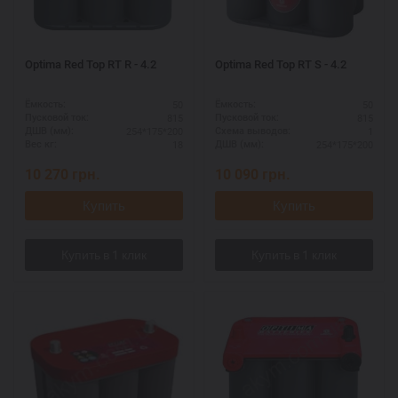
Optima Red Top RT R - 4.2
Optima Red Top RT S - 4.2
50
50
Ёмкость:
Ёмкость:
815
815
Пусковой ток:
Пусковой ток:
254*175*200
1
ДШВ (мм):
Схема выводов:
18
254*175*200
Вес кг:
ДШВ (мм):
10 270
грн.
10 090
грн.
Купить
Купить