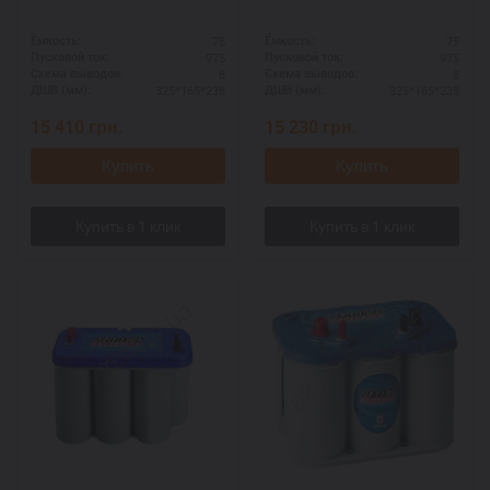
75
75
Ёмкость:
Ёмкость:
975
975
Пусковой ток:
Пусковой ток:
8
8
Схема выводов:
Схема выводов:
325*165*238
325*165*238
ДШВ (мм):
ДШВ (мм):
15 410
грн.
15 230
грн.
Купить
Купить