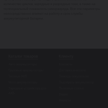
количество циклов, зарядные и разрядные токи, а также на
потенциальный показатель саморазряда. Все эти параметры
непосредственно влияют на работу и срок службы
аккумуляторной батареи.
Каталог товаров
Клиенту
Авто аккумуляторы
Контакты
Грузовые аккумуляторы
Доставка и оплата
Тяговые АКБ
Помощь покупателю
Мото аккумуляторы
Подобрать аккумулятор
Зарядные устройства для
Полезные статьи
АКБ
Видео
Новости