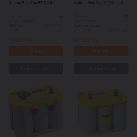
Optima Blue Top BT DC 5.0
Optima Blue Top BT DC - 4.2
66
55
Ёмкость:
Ёмкость:
1
765
Схема выводов:
Пусковой ток:
309*172*221
1
ДШВ (мм):
Схема выводов:
22,7
254*175*200
Вес кг:
ДШВ (мм):
14 880
грн.
14 160
грн.
Купить
Купить