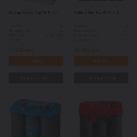
Optima Yellow Top YT R - 3.7
Optima Red Top RT F - 4.2
48
50
Ёмкость:
Ёмкость:
660
815
Пусковой ток:
Пусковой ток:
237*171*197
1
ДШВ (мм):
Схема выводов:
17
255*185*183
Вес кг:
ДШВ (мм):
11 250
грн.
10 450
грн.
Купить
Купить