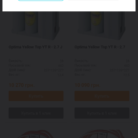
Optima Yellow Top YT R - 2.7 J
Optima Yellow Top YT R - 2.7
38
38
Ёмкость:
Ёмкость:
460
460
Пусковой ток:
Пусковой ток:
237*129*227
237*129*227
ДШВ (мм):
ДШВ (мм):
12,4
12,5
Вес кг:
Вес кг:
10 270
грн.
10 090
грн.
Купить
Купить