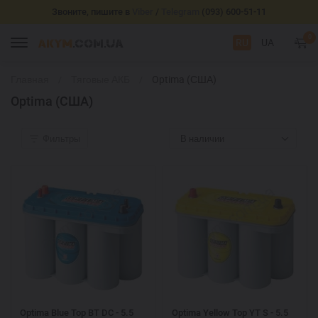
Звоните, пишите в
Viber
/
Telegram
(093) 600-51-11
0
RU
UA
Главная
Тяговые АКБ
Optima (США)
Optima (США)
Фильтры
В наличии
Optima Blue Top BT DC - 5.5
Optima Yellow Top YT S - 5.5