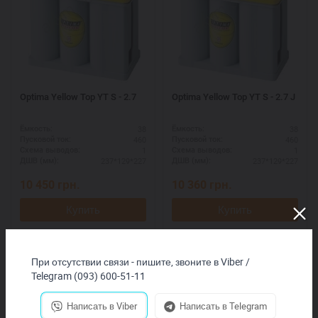
Optima Yellow Top YT S - 2.7
Optima Yellow Top YT S - 2.7 J
38
38
Ёмкость:
Ёмкость:
460
460
Пусковой ток:
Пусковой ток:
1
1
Схема выводов:
Схема выводов:
237*129*227
237*129*227
ДШВ (мм):
ДШВ (мм):
10 450
грн.
10 360
грн.
Купить
Купить
При отсутствии связи - пишите, звоните в Viber /
Telegram (093) 600-51-11
Написать в Viber
Написать в Telegram