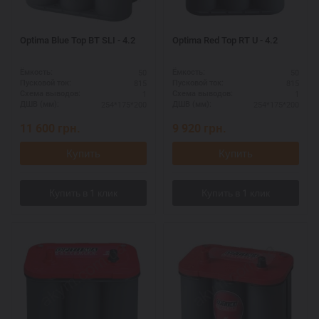
Optima Blue Top BT SLI - 4.2
Optima Red Top RT U - 4.2
50
50
Ёмкость:
Ёмкость:
815
815
Пусковой ток:
Пусковой ток:
1
1
Схема выводов:
Схема выводов:
254*175*200
254*175*200
ДШВ (мм):
ДШВ (мм):
11 600
грн.
9 920
грн.
Купить
Купить