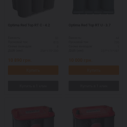
Optima Red Top RT C - 4.2
Optima Red Top RT U - 3.7
50
44
Ёмкость:
Ёмкость:
815
730
Пусковой ток:
Пусковой ток:
8
1
Схема выводов:
Схема выводов:
254*175*200
237*171*197
ДШВ (мм):
ДШВ (мм):
10 890
грн.
10 000
грн.
Купить
Купить