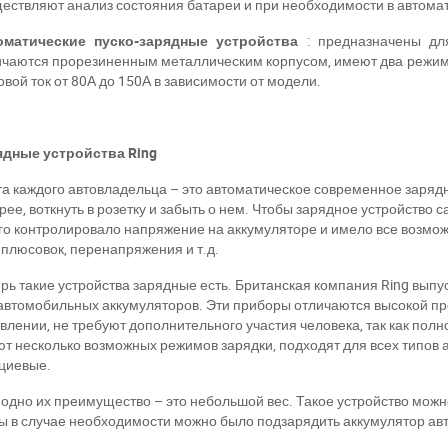
ествляют анализ состояния батареи и при необходимости в автома
оматические пуско-зарядные устройства
: предназначены дл
чаются прорезиненным металлическим корпусом, имеют два режима
овой ток от 80А до 150А в зависимости от модели.
ядные устройства Ring
а каждого автовладельца – это автоматическое современное зарядн
рее, воткнуть в розетку и забыть о нем. Чтобы зарядное устройство
го контролировало напряжение на аккумуляторе и имело все возмож
плюсовок, перенапряжения и т.д.
рь такие устройства зарядные есть. Британская компания Ring вып
автомобильных аккумуляторов. Эти приборы отличаются высокой пр
влении, не требуют дополнительного участия человека, так как пол
т несколько возможных режимов зарядки, подходят для всех типов 
циевые.
одно их преимущество – это небольшой вес. Такое устройство можно 
ы в случае необходимости можно было подзарядить аккумулятор ав