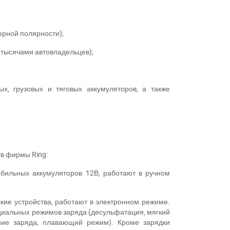
ерной полярности);
 тысячами автовладельцев);
х, грузовых и тяговых аккумуляторов, а также
ств фирмы
Ring
:
обильных аккумуляторов 12В, работают в ручном
ские устройства, работают в электронном режиме.
ециальных режимов заряда (десульфатация, мягкий
ение заряда, плавающий режим). Кроме зарядки