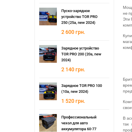
Мощн
Пуско-зарядное
не п
устройство TOR PRO
Эти 
250 (25а, new 2024)
комп
2 600
грн.
Купи
мага
комф
Зарядное устройство
TOR PRO 200 (20а, new
2024)
2 140
грн.
Бри
врем
Зарядное TOR PRO 100
пред
(10а, new 2024)
1 520
грн.
Комп
свои
Профессиональный
В ас
чехол для авто
так
аккумулятора 60-77
проф