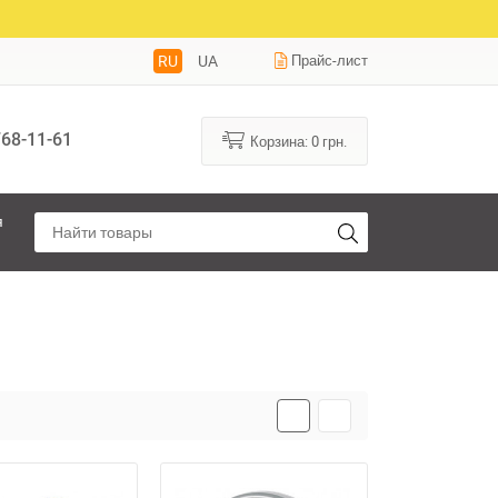
RU
UA
Прайс-лист
68-11-61
Корзина:
0
грн.
я