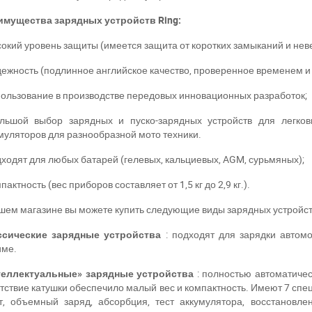
имущества зарядных устройств
Ring
:
окий уровень защиты (имеется защита от коротких замыканий и нев
ежность (подлинное английское качество, проверенное временем и
ользование в производстве передовых инновационных разработок;
льшой выбор зарядных и пуско-зарядных устройств для легковы
муляторов для разнообразной мото техники.
ходят для любых батарей (гелевых, кальциевых,
AGM
, сурьмяных);
пактность (вес приборов составляет от 1,5 кг до 2,9 кг.).
шем магазине вы можете купить следующие виды зарядных устрой
ссические зарядные устройства
: подходят для зарядки автом
име.
теллектуальные» зарядные устройства
: полностью автоматиче
тствие катушки обеспечило малый вес и компактность. Имеют 7 сп
т, объемный заряд, абсорбция, тест аккумулятора, восстановл