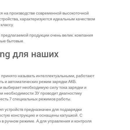
ся на производстве современной высокоточной
устройства, характеризуются идеальным качеством
классу.
т предлагаемой продукции очень велик: компания
ные бытовые.
ing для наших
 принято называть интеллектуальными, работают
ть и автоматических режим зарядки АКБ.
ки выбирает необходимую силу тока зарядки и
ри необходимости ЗУ проводит диагностику
 есть 7 специальных режимов работы.
тип устройств предназначен для подзарядки
остую конструкцию и оснащены катушкой. С
 в ручном режиме. А для управления и контроля
11