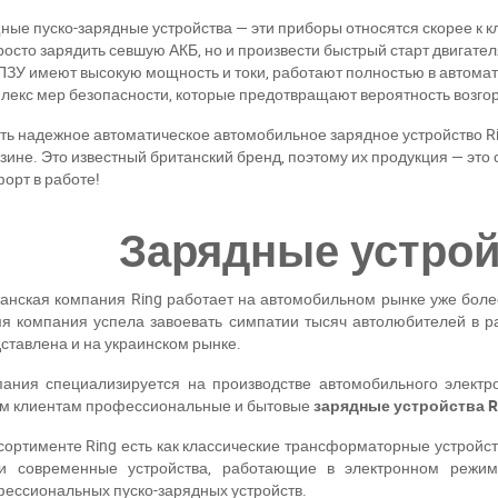
Написать в Viber
Написать в Telegram
ые пуско-зарядные устройства — эти приборы относятся скорее к
росто зарядить севшую АКБ, но и произвести быстрый старт двигате
ПЗУ имеют высокую мощность и токи, работают полностью в автома
лекс мер безопасности, которые предотвращают вероятность возгор
ть надежное автоматическое автомобильное зарядное устройство Ri
зине. Это известный британский бренд, поэтому их продукция — это о
орт в работе!
Зарядные устрой
танская компания
Ring
работает на автомобильном рынке уже более 
я компания успела завоевать симпатии тысяч автолюбителей в р
ставлена и на украинском рынке.
ания специализируется на производстве автомобильного электр
м клиентам профессиональные и бытовые
зарядные устройства
R
сортименте
Ring
есть как классические трансформаторные устройст
 и современные устройства, работающие в электронном режи
ессиональных пуско-зарядных устройств.