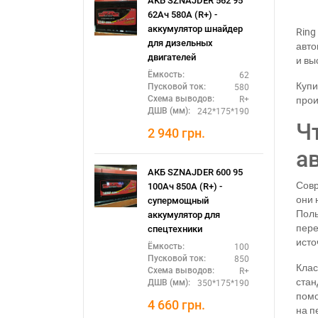
АКБ SZNAJDER 562 95
62Ач 580А (R+) -
аккумулятор шнайдер
Ring
для дизельных
авто
двигателей
и вы
62
Ёмкость:
Купи
580
Пусковой ток:
прои
R+
Схема выводов:
242*175*190
ДШВ (мм):
Ч
2 940
грн.
а
АКБ SZNAJDER 600 95
Совр
100Ач 850А (R+) -
они 
супермощный
Поль
аккумулятор для
пере
спецтехники
исто
100
Ёмкость:
850
Пусковой ток:
Клас
R+
Схема выводов:
стан
350*175*190
ДШВ (мм):
помо
П
4 660
грн.
на п