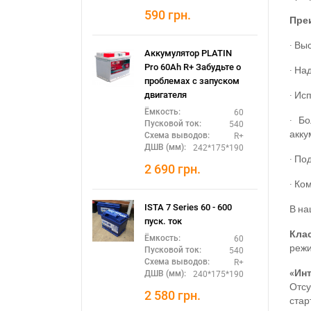
590
грн.
Пре
·
Выс
Аккумулятор PLATIN
Pro 60Ah R+ Забудьте о
·
Над
проблемах с запуском
·
Исп
двигателя
60
Ёмкость:
·
Бо
540
Пусковой ток:
акку
R+
Схема выводов:
242*175*190
ДШВ (мм):
·
Под
2 690
грн.
·
Ком
В на
ISTA 7 Series 60 - 600
пуск. ток
Кла
60
Ёмкость:
реж
540
Пусковой ток:
R+
Схема выводов:
«Ин
240*175*190
ДШВ (мм):
Отсу
2 580
грн.
стар