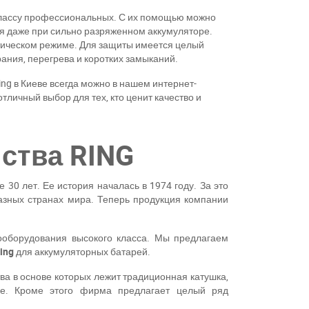
 классу профессиональных. С их помощью можно
ля даже при сильно разряженном аккумуляторе.
тическом режиме. Для защиты имеется целый
ания, перегрева и коротких замыканий.
ng в Киеве всегда можно в нашем интернет-
тличный выбор для тех, кто ценит качество и
ства RING
30 лет. Ее история началась в 1974 году. За это
азных странах мира. Теперь продукция компании
ооборудования высокого класса. Мы предлагаем
ing
для аккумуляторных батарей.
ва в основе которых лежит традиционная катушка,
ме. Кроме этого фирма предлагает целый ряд