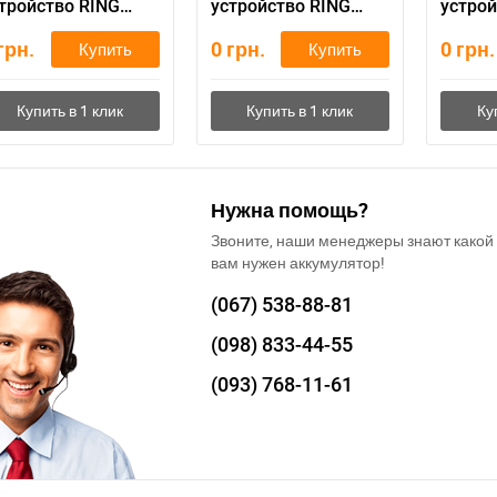
тройство RING
устройство RING
устрой
SCPR15 АКЦИЯ
RECB322 mini АКЦИЯ
RCBT3
грн.
0
грн.
0
грн.
Купить
Купить
Нужна помощь?
Звоните, наши менеджеры знают какой
вам нужен аккумулятор!
(067)
538-88-81
(098)
833-44-55
(093)
768-11-61