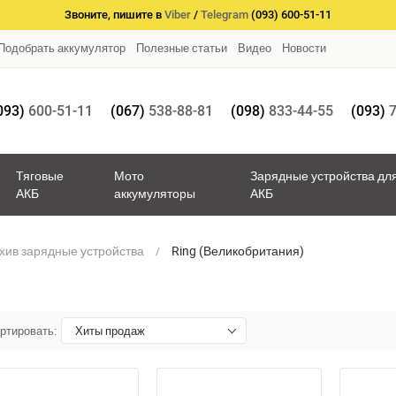
Звоните, пишите в
Viber
/
Telegram
(093) 600-51-11
Подобрать аккумулятор
Полезные статьи
Видео
Новости
093)
600-51-11
(067)
538-88-81
(098)
833-44-55
(093)
7
Тяговые
Мото
Зарядные устройства дл
АКБ
аккумуляторы
АКБ
хив зарядные устройства
Ring (Великобритания)
ртировать:
Хиты продаж