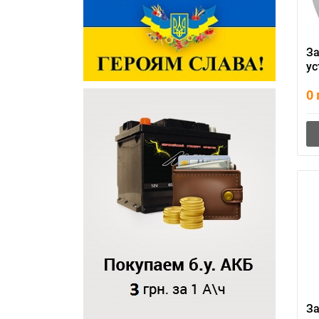
З
ус
R
0
З