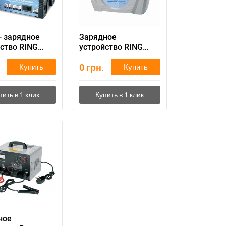
- зарядное
Зарядное
ство RING
устройство RING
22
RECB208
0
грн.
Купить
Купить
ное