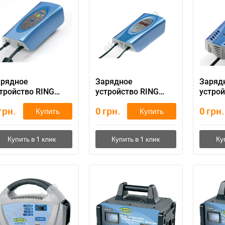
арядное
Зарядное
Заряд
тройство RING
устройство RING
устрой
ESC504
RESC508
RESC5
грн.
0
грн.
0
грн.
Купить
Купить