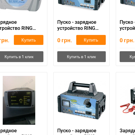
арядное
Пуско - зарядное
Пуско 
тройство RING
устройство RING
устрой
ECB206
RECB320
RECB3
грн.
0
грн.
0
грн.
Купить
Купить
арядное
Пуско - зарядное
Заряд