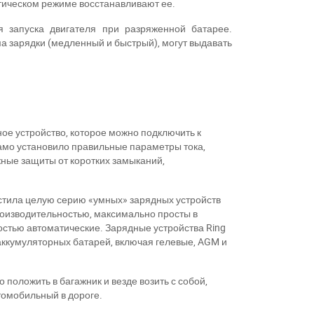
тическом режиме восстанавливают ее.
я запуска двигателя при разряженной батарее.
 зарядки (медленный и быстрый), могут выдавать
ое устройство, которое можно подключить к
 само установило правильные параметры тока,
ные защиты от коротких замыканий,
устила целую серию «умных» зарядных устройств
оизводительностью, максимально просты в
ностью автоматические. Зарядные устройства Ring
аккумуляторных батарей, включая гелевые,
AGM
и
положить в багажник и везде возить с собой,
томобильный в дороге.