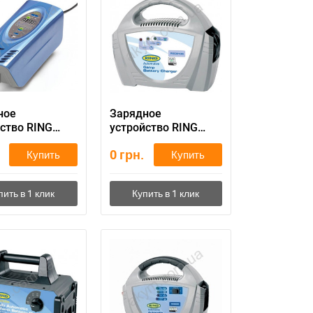
ное
Зарядное
ство RING
устройство RING
16
RECB106
0
грн.
Купить
Купить