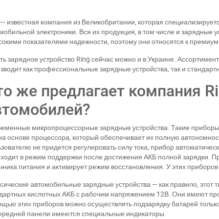
 — известная компания из Великобритании, которая специализирует
мобильной электроники. Вся их продукция, в том числе и зарядные 
сокими показателями надежности, поэтому они относятся к премиум 
ть зарядное устройство Ring сейчас можно и в Украине. Ассортимен
зводит как профессиональные зарядные устройства, так и стандарт
то же предлагает компания R
втомобилей?
еменные микропроцессорные зарядные устройства. Такие приборы
на основе процессора, который обеспечивает их полную автономнос
зователю не придется регулировать силу тока, прибор автоматичес
ходит в режим поддержки после достижения АКБ полной зарядки. П
чника питания и активирует режим восстановления. У этих приборов
сические автомобильные зарядные устройства — как правило, этот 
дартных кислотных АКБ с рабочим напряжением 12В. Они имеют пр
щью этих приборов можно осуществлять подзарядку батарей только
ри отсутствии связи - пишите, звоните в Viber / Telegram (093) 600-51-
ередней панели имеются специальные индикаторы.