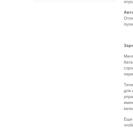
осущ
Авт
Отли
пуск
Зар
Мечт
бата
стро
пере
Тепе
для 
упра
имею
каль
Еще 
чтоб