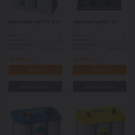
Optima Yellow Top YT S - 2.7 J
Optima Red Top RT F - 4.2
38
50
Ёмкость:
Ёмкость:
460
815
Пусковой ток:
Пусковой ток:
1
1
Схема выводов:
Схема выводов:
237*129*227
255*185*183
ДШВ (мм):
ДШВ (мм):
10 360
грн.
10 450
грн.
Купить
Купить