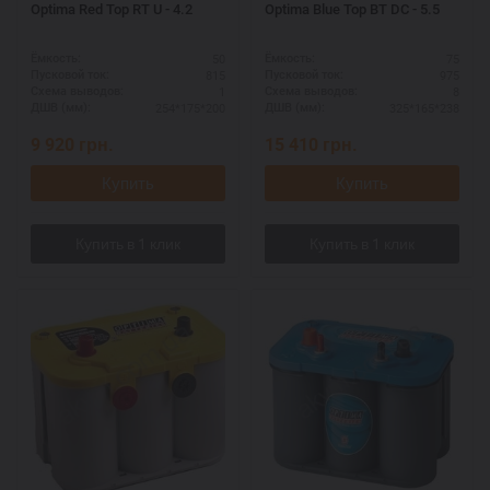
Optima Red Top RT U - 4.2
Optima Blue Top BT DC - 5.5
50
75
Ёмкость:
Ёмкость:
815
975
Пусковой ток:
Пусковой ток:
1
8
Схема выводов:
Схема выводов:
254*175*200
325*165*238
ДШВ (мм):
ДШВ (мм):
9 920
грн.
15 410
грн.
Купить
Купить