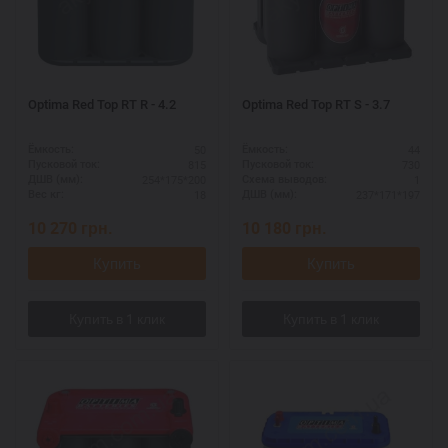
Optima Red Top RT R - 4.2
Optima Red Top RT S - 3.7
50
44
Ёмкость:
Ёмкость:
815
730
Пусковой ток:
Пусковой ток:
254*175*200
1
ДШВ (мм):
Схема выводов:
18
237*171*197
Вес кг:
ДШВ (мм):
10 270
грн.
10 180
грн.
Купить
Купить