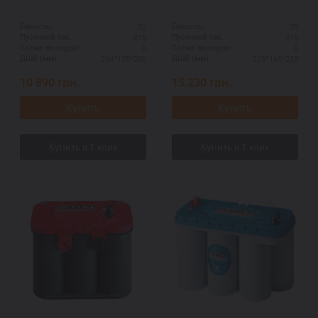
50
75
Ёмкость:
Ёмкость:
815
975
Пусковой ток:
Пусковой ток:
8
8
Схема выводов:
Схема выводов:
254*175*200
325*165*238
ДШВ (мм):
ДШВ (мм):
10 890
грн.
15 230
грн.
Купить
Купить