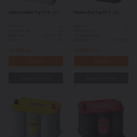
Optima Yellow Top YT R - 2.7
Optima Red Top RT S - 4.2
38
50
Ёмкость:
Ёмкость:
460
815
Пусковой ток:
Пусковой ток:
237*129*227
1
ДШВ (мм):
Схема выводов:
12,5
254*175*200
Вес кг:
ДШВ (мм):
10 090
грн.
10 090
грн.
Купить
Купить