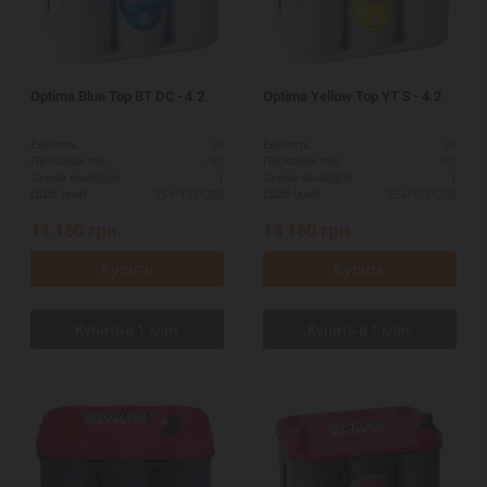
Optima Blue Top BT DC - 4.2
Optima Yellow Top YT S - 4.2
55
55
Ёмкость:
Ёмкость:
765
765
Пусковой ток:
Пусковой ток:
1
1
Схема выводов:
Схема выводов:
254*175*200
254*175*200
ДШВ (мм):
ДШВ (мм):
14 160
грн.
14 160
грн.
Купить
Купить