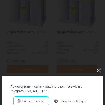
Optima Yellow Top YT S - 2.7
Optima Yellow Top YT R - 2.7 J
38
38
Ёмкость:
Ёмкость:
460
460
Пусковой ток:
Пусковой ток:
1
237*129*227
Схема выводов:
ДШВ (мм):
237*129*227
12,4
ДШВ (мм):
Вес кг:
10 450
грн.
10 270
грн.
Купить
Купить
При отсутствии связи - пишите, звоните в Viber /
Telegram (093) 600-51-11
Написать в Viber
Написать в Telegram