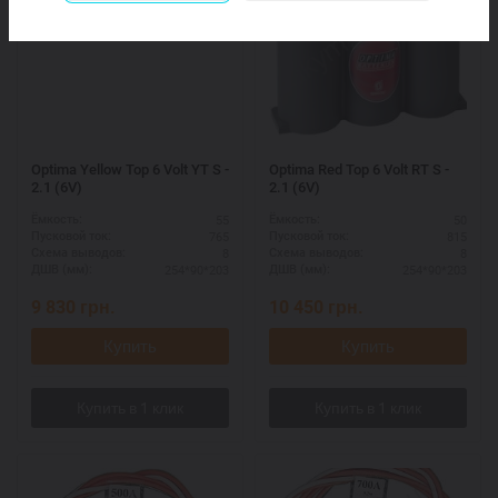
Optima Yellow Top 6 Volt YT S -
Optima Red Top 6 Volt RT S -
2.1 (6V)
2.1 (6V)
55
50
Ёмкость:
Ёмкость:
765
815
Пусковой ток:
Пусковой ток:
8
8
Схема выводов:
Схема выводов:
254*90*203
254*90*203
ДШВ (мм):
ДШВ (мм):
9 830
грн.
10 450
грн.
Купить
Купить