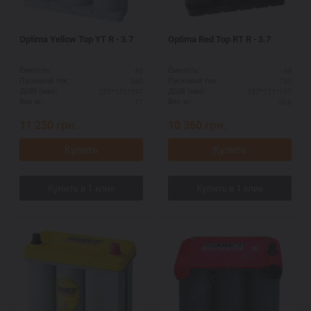
Optima Yellow Top YT R - 3.7
Optima Red Top RT R - 3.7
48
44
Ёмкость:
Ёмкость:
660
730
Пусковой ток:
Пусковой ток:
237*171*197
237*171*197
ДШВ (мм):
ДШВ (мм):
17
15,6
Вес кг:
Вес кг:
11 250
грн.
10 360
грн.
Купить
Купить