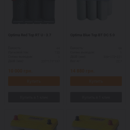
Optima Red Top RT U - 3.7
Optima Blue Top BT DC 5.0
44
66
Ёмкость:
Ёмкость:
730
1
Пусковой ток:
Схема выводов:
1
309*172*221
Схема выводов:
ДШВ (мм):
237*171*197
22,7
ДШВ (мм):
Вес кг:
10 000
грн.
14 880
грн.
Купить
Купить