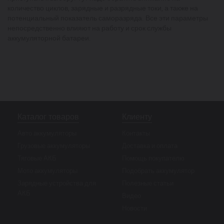
количество циклов, зарядные и разрядные токи, а также на
потенциальный показатель саморазряда. Все эти параметры
непосредственно влияют на работу и срок службы
аккумуляторной батареи.
Каталог товаров
Клиенту
Авто аккумуляторы
Контакты
Грузовые аккумуляторы
Доставка и оплата
Тяговые АКБ
Помощь покупателю
Мото аккумуляторы
Подобрать аккумулятор
Зарядные устройства для
Полезные статьи
АКБ
Видео
Новости