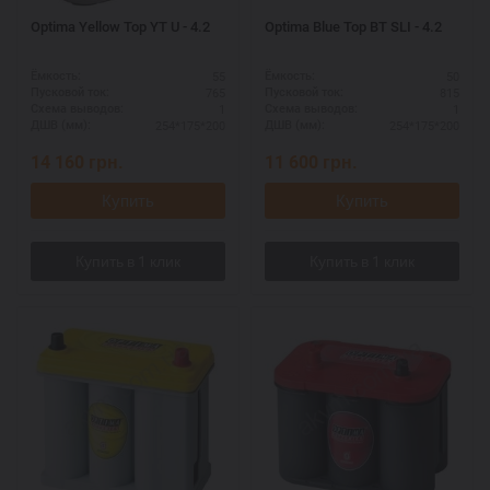
Optima Yellow Top YT U - 4.2
Optima Blue Top BT SLI - 4.2
55
50
Ёмкость:
Ёмкость:
765
815
Пусковой ток:
Пусковой ток:
1
1
Схема выводов:
Схема выводов:
254*175*200
254*175*200
ДШВ (мм):
ДШВ (мм):
14 160
грн.
11 600
грн.
Купить
Купить