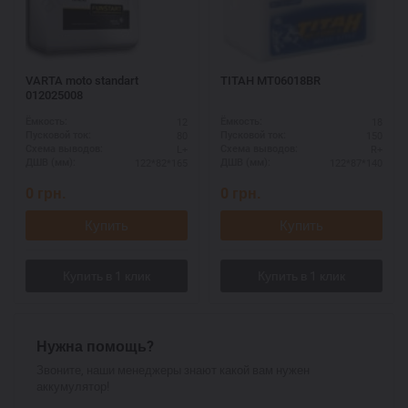
VARTA moto standart
ТІТАН MT06018BR
012025008
12
18
Ёмкость:
Ёмкость:
80
150
Пусковой ток:
Пусковой ток:
L+
R+
Схема выводов:
Схема выводов:
122*82*165
122*87*140
ДШВ (мм):
ДШВ (мм):
0
грн.
0
грн.
Купить
Купить
Нужна помощь?
Звоните, наши менеджеры знают какой вам нужен
аккумулятор!