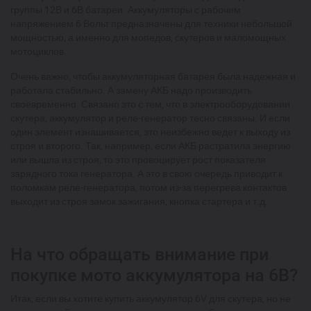
группы 12В и 6В батареи. Аккумуляторы с рабочим
напряжением 6 Вольт предназначены для техники небольшой
мощностью, а именно для мопедов, скутеров и маломощных
мотоциклов.
Очень важно, чтобы аккумуляторная батарея была надежная и
работала стабильно. А замену АКБ надо производить
своевременно. Связано это с тем, что в электрооборудовании
скутера, аккумулятор и реле-генератор тесно связаны. И если
один элемент изнашивается, это неизбежно ведет к выходу из
строя и второго. Так, например, если АКБ растратила энергию
или вышла из строя, то это провоцирует рост показателя
зарядного тока генератора. А это в свою очередь приводит к
поломкам реле-генератора, потом из-за перегрева контактов
выходит из строя замок зажигания, кнопка стартера и т.д.
На что обращать внимание при
покупке мото аккумулятора на 6В?
Итак, если вы хотите купить аккумулятор 6V для скутера, но не