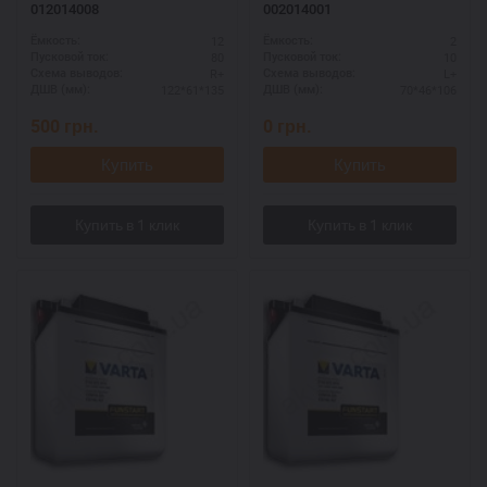
012014008
002014001
12
2
Ёмкость:
Ёмкость:
80
10
Пусковой ток:
Пусковой ток:
R+
L+
Схема выводов:
Схема выводов:
122*61*135
70*46*106
ДШВ (мм):
ДШВ (мм):
500
грн.
0
грн.
Купить
Купить