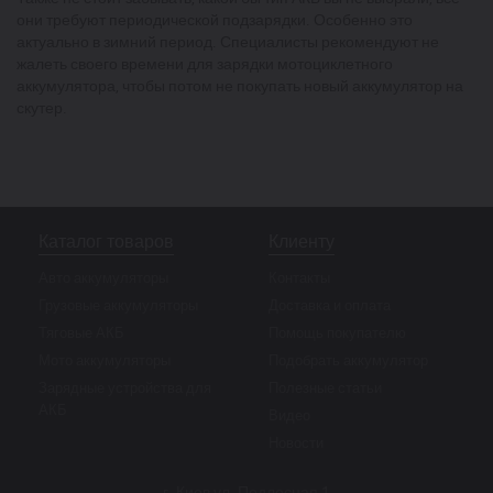
они требуют периодической подзарядки. Особенно это
актуально в зимний период. Специалисты рекомендуют не
жалеть своего времени для зарядки мотоциклетного
аккумулятора, чтобы потом не покупать новый аккумулятор на
скутер.
Каталог товаров
Клиенту
Авто аккумуляторы
Контакты
Грузовые аккумуляторы
Доставка и оплата
Тяговые АКБ
Помощь покупателю
Мото аккумуляторы
Подобрать аккумулятор
Зарядные устройства для
Полезные статьи
АКБ
Видео
Новости
г. Киев ул. Подлесная 1