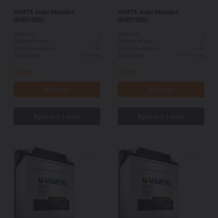
VARTA moto standart
VARTA moto standart
004014001
004015001
4
4
Ёмкость:
Ёмкость:
10
10
Пусковой ток:
Пусковой ток:
R+
R+
Схема выводов:
Схема выводов:
71*71*96
71*71*106
ДШВ (мм):
ДШВ (мм):
0
грн.
0
грн.
Купить
Купить