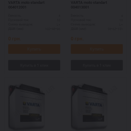
VARTA moto standart
VARTA moto standart
004012001
004013001
4
4
Ёмкость:
Ёмкость:
10
10
Пусковой ток:
Пусковой ток:
L+
L+
Схема выводов:
Схема выводов:
102*48*96
58*62*131
ДШВ (мм):
ДШВ (мм):
0
грн.
0
грн.
Купить
Купить