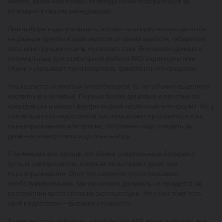
знаете, какой вам нужен, то всегда можете обратиться за
помощью к нашим менеджерам.
При выборе надо учитывать, что мотто аккумуляторы делятся
на разные группы в зависимости от своей емкости, габаритов,
типа конструкции и силы пускового тока. Все необходимые и
оптимальные для стабильной работы АКБ характеристики
обычно указывает производитель транспортного средства.
Что касается основных типов батарей, то тут обычно выделяют
кислотные и гелевые. Первые более дешевые и простые по
конструкции и имеют внутри жидкий кислотный электролит. Но у
них есть много недостатков: кислота может проливаться при
переворачивании или тряске, постоянно надо следить за
уровнем электролита и доливать воду.
С гелевыми все проще, это более современные батареи с
густым электролитом, который не вытекает даже при
переворачивании. Этот тип аккумуляторов называют
необслуживаемыми, так как ничего доливать не придется на
протяжении всего срока их эксплуатации. Но у них тоже есть
свой недостаток — высокая стоимость.
Также не стоит забывать, какой бы тип АКБ вы не выбрали, все