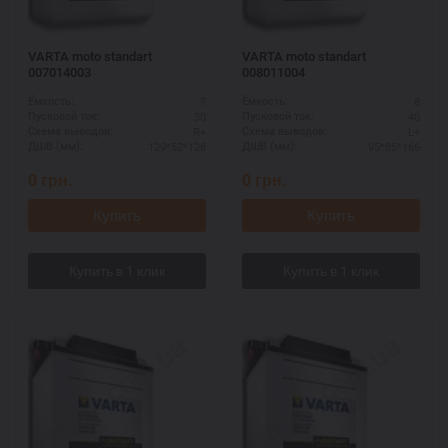
VARTA moto standart
VARTA moto standart
007014003
008011004
7
8
Ёмкость:
Ёмкость:
30
40
Пусковой ток:
Пусковой ток:
R+
L+
Схема выводов:
Схема выводов:
129*52*128
95*85*166
ДШВ (мм):
ДШВ (мм):
0
грн.
0
грн.
Купить
Купить