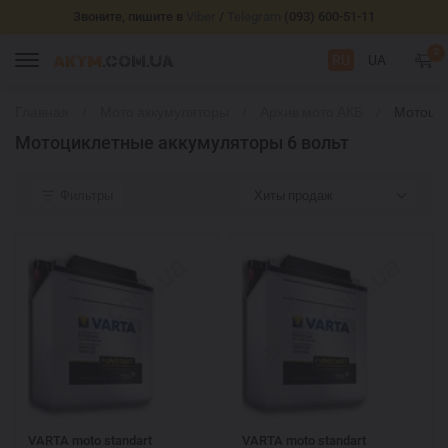
Звоните, пишите в
Viber
/
Telegram
(093) 600-51-11
0
RU
UA
Главная
Мото аккумуляторы
Архив мото АКБ
Мотоци
аккумул
Мотоциклетные аккумуляторы 6 вольт
вольт
Фильтры
Хиты продаж
VARTA moto standart
VARTA moto standart