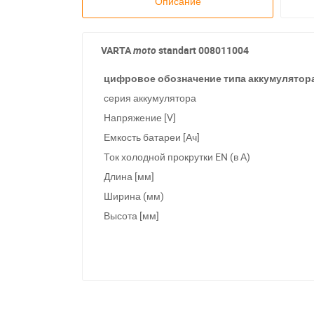
Описание
VARTA
moto
standart
008011004
цифровое обозначение типа аккумулятор
серия аккумулятора
Напряжение [V]
Емкость батареи [Ач]
Ток холодной прокрутки EN (в А)
Длина [мм]
Ширина (мм)
Высота [мм]
П