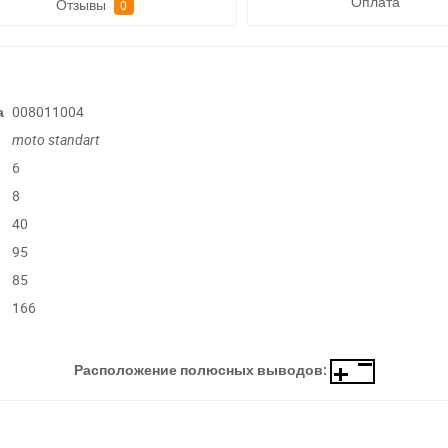
Оплата
Отзывы
0
а
008011004
moto
standart
6
8
40
95
85
166
ри отсутствии связи - пишите, звоните в Viber / Telegram (093) 600-51-
Расположение полюсных выводов:
Написать в Viber
Написать в Telegram