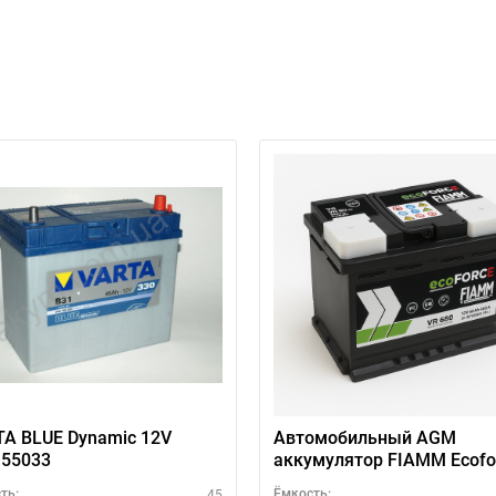
A BLUE Dynamic 12V
Автомобильный AGM
155033
аккумулятор FIAMM Ecofo
60Ah R+ — купить в Украи
45
ть:
Ёмкость: