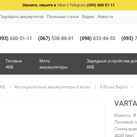
Звоните, пишите в
Viber
/
Telegram
(093) 600-51-11
Подобрать аккумулятор
Полезные статьи
Видео
Новости
093)
600-51-11
(067)
538-88-81
(098)
833-44-55
(093)
7
Тяговые
Мото
Зарядные устройства дл
АКБ
аккумуляторы
АКБ
АКБ
Мотоциклетные аккумуляторы 6 вольт
6 Вольт Варта
VARTA
Ёмкость:
8
Пусковой то
Схема выв
ДШВ (мм):