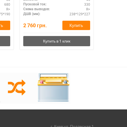
680
330
Пусковой ток:
Пусковой ток:
R+
R+
Схема выводов:
Схема выводо
75*190
238*129*227
ДШВ (мм):
ДШВ (мм):
2 760
грн.
7 680
грн.
ть
Купить
г. Киев ул. Подлесная 1