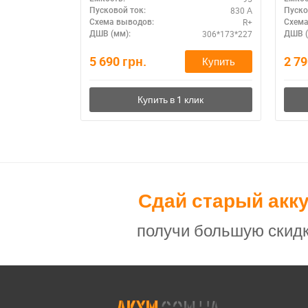
830 А
Пусковой ток:
Пуско
R+
Схема выводов:
Схема
306*173*227
ДШВ (мм):
ДШВ (
5 690
грн.
2 7
Купить
Сдай старый акк
получи большую скидк