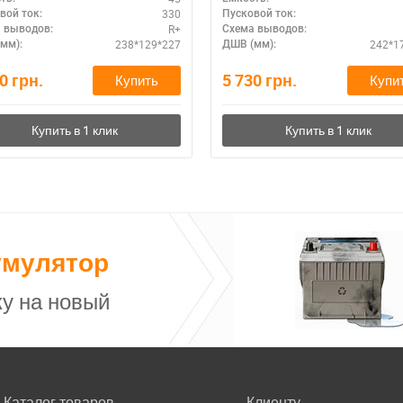
330
вой ток:
Пусковой ток:
R+
 выводов:
Схема выводов:
238*129*227
242*1
мм):
ДШВ (мм):
90
грн.
5 730
грн.
Купить
Купи
умулятор
у на новый
Каталог товаров
Клиенту