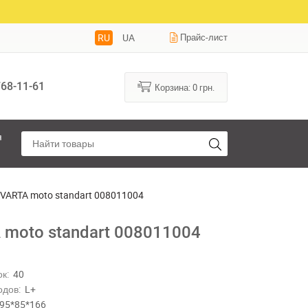
RU
UA
Прайс-лист
68-11-61
Корзина:
0
грн.
я
VARTA moto standart 008011004
 moto standart 008011004
к:
40
одов:
L+
95*85*166