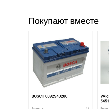
Покупают вместе
BOSCH 0092S40280
VART
545
95
Ёмкость:
Ёмкос