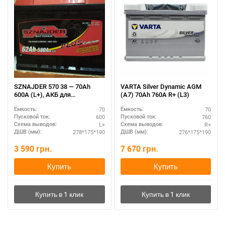
SZNAJDER 570 38 — 70Ah
VARTA Silver Dynamic AGM
600A (L+), АКБ для
(A7) 70Ah 760А R+ (L3)
внедорожников и легковых
70
70
Ёмкость:
Ёмкость:
авто
600
760
Пусковой ток:
Пусковой ток:
L+
R+
Схема выводов:
Схема выводов:
278*175*190
276*175*190
ДШВ (мм):
ДШВ (мм):
3 590
грн.
7 670
грн.
Купить
Купить