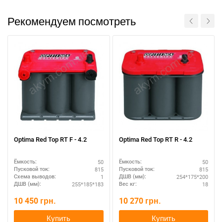
Рекомендуем посмотреть
Optima Red Top RT F - 4.2
Optima Red Top RT R - 4.2
50
50
Ёмкость:
Ёмкость:
815
815
Пусковой ток:
Пусковой ток:
1
254*175*200
Схема выводов:
ДШВ (мм):
255*185*183
18
ДШВ (мм):
Вес кг:
10 450
грн.
10 270
грн.
Купить
Купить