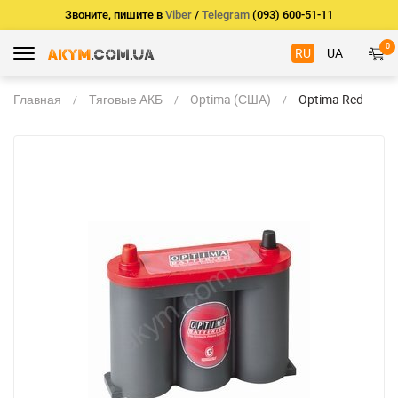
Звоните, пишите в
Viber
/
Telegram
(093) 600-51-11
0
RU
UA
Главная
Тяговые АКБ
Optima (США)
Optima Red
Top 6 Volt RT
S - 2.1 (6V)