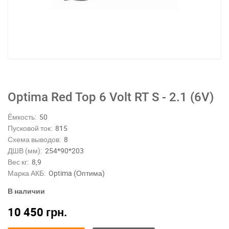
Optima Red Top 6 Volt RT S - 2.1 (6V)
Ёмкость:
50
Пусковой ток:
815
Схема выводов:
8
ДШВ (мм):
254*90*203
Вес кг:
8,9
Марка АКБ:
Optima (Оптима)
В наличии
10 450
грн.