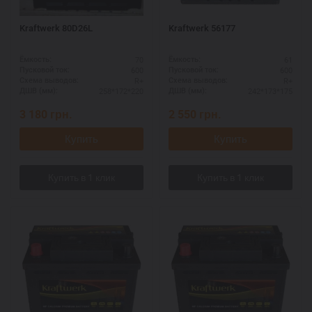
Kraftwerk 80D26L
Kraftwerk 56177
70
61
Ёмкость:
Ёмкость:
600
600
Пусковой ток:
Пусковой ток:
R+
R+
Схема выводов:
Схема выводов:
258*172*220
242*173*175
ДШВ (мм):
ДШВ (мм):
3 180
грн.
2 550
грн.
Купить
Купить