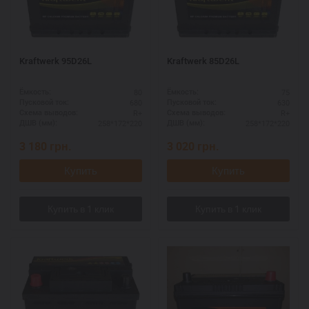
Kraftwerk 95D26L
Kraftwerk 85D26L
80
75
Ёмкость:
Ёмкость:
680
630
Пусковой ток:
Пусковой ток:
R+
R+
Схема выводов:
Схема выводов:
258*172*220
258*172*220
ДШВ (мм):
ДШВ (мм):
3 180
грн.
3 020
грн.
Купить
Купить