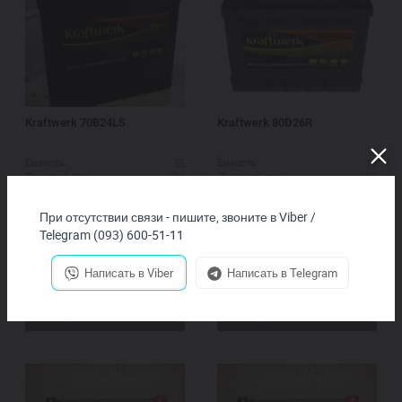
Kraftwerk 70B24LS
Kraftwerk 80D26R
55
70
Ёмкость:
Ёмкость:
480
600
Пусковой ток:
Пусковой ток:
R+
L+
Схема выводов:
Схема выводов:
235*127*220
258*172*220
ДШВ (мм):
ДШВ (мм):
При отсутствии связи - пишите, звоните в Viber /
2 500
грн.
2 810
грн.
Telegram (093) 600-51-11
Купить
Купить
Написать в Viber
Написать в Telegram