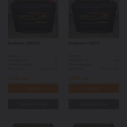
Kraftwerk 125D31R
Kraftwerk 115D31L
105
95
Ёмкость:
Ёмкость:
850
800
Пусковой ток:
Пусковой ток:
L+
R+
Схема выводов:
Схема выводов:
303*172*220
303*172*220
ДШВ (мм):
ДШВ (мм):
4 530
грн.
4 530
грн.
Купить
Купить