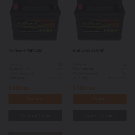
Kraftwerk 70B24RS
Kraftwerk 46B19R
55
42
Ёмкость:
Ёмкость:
480
370
Пусковой ток:
Пусковой ток:
L+
L+
Схема выводов:
Схема выводов:
235*127*220
187*127*220
ДШВ (мм):
ДШВ (мм):
2 450
грн.
1 930
грн.
Купить
Купить