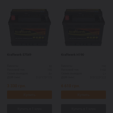
Kraftwerk 57549
Kraftwerk H190
80
190
Ёмкость:
Ёмкость:
780
1150
Пусковой ток:
Пусковой ток:
R+
L+
Схема выводов:
Схема выводов:
315*173*175
513*223*223
ДШВ (мм):
ДШВ (мм):
3 330
грн.
6 610
грн.
Купить
Купить