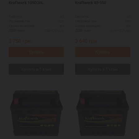
Kraftwerk 105D26L
Kraftwerk 85-550
85
95
Ёмкость:
Ёмкость:
720
980
Пусковой ток:
Пусковой ток:
R+
R+
Схема выводов:
Схема выводов:
258*172*220
231*172*200
ДШВ (мм):
ДШВ (мм):
3 750
грн.
3 640
грн.
Купить
Купить