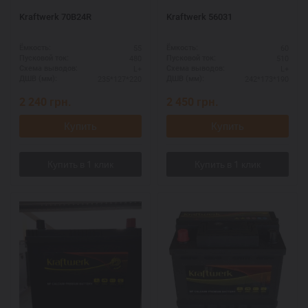
Kraftwerk 70B24R
Kraftwerk 56031
55
60
Ёмкость:
Ёмкость:
480
510
Пусковой ток:
Пусковой ток:
L+
L+
Схема выводов:
Схема выводов:
235*127*220
242*173*190
ДШВ (мм):
ДШВ (мм):
2 240
грн.
2 450
грн.
Купить
Купить