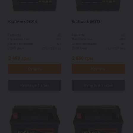
Kraftwerk 58014
Kraftwerk 56513
80
65
Ёмкость:
Ёмкость:
780
650
Пусковой ток:
Пусковой ток:
R+
R+
Схема выводов:
Схема выводов:
276*173*190
242*173*190
ДШВ (мм):
ДШВ (мм):
3 490
грн.
2 860
грн.
Купить
Купить