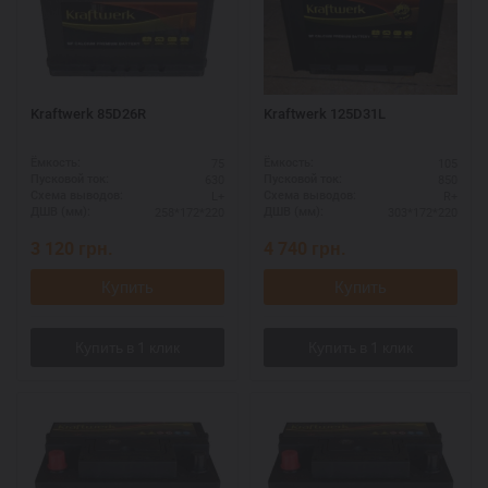
Kraftwerk 85D26R
Kraftwerk 125D31L
75
105
Ёмкость:
Ёмкость:
630
850
Пусковой ток:
Пусковой ток:
L+
R+
Схема выводов:
Схема выводов:
258*172*220
303*172*220
ДШВ (мм):
ДШВ (мм):
3 120
грн.
4 740
грн.
Купить
Купить