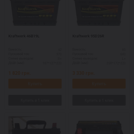
Kraftwerk 46B19L
Kraftwerk 95D26R
42
80
Ёмкость:
Ёмкость:
370
680
Пусковой ток:
Пусковой ток:
R+
L+
Схема выводов:
Схема выводов:
187*127*220
258*172*220
ДШВ (мм):
ДШВ (мм):
1 820
грн.
3 330
грн.
Купить
Купить