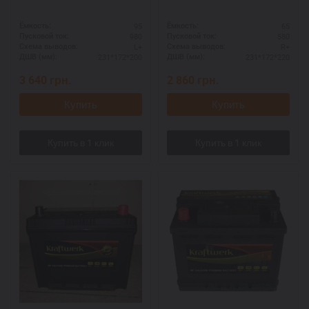
95
65
Ёмкость:
Ёмкость:
980
580
Пусковой ток:
Пусковой ток:
L+
R+
Схема выводов:
Схема выводов:
231*172*200
231*172*220
ДШВ (мм):
ДШВ (мм):
3 640
грн.
2 860
грн.
Купить
Купить