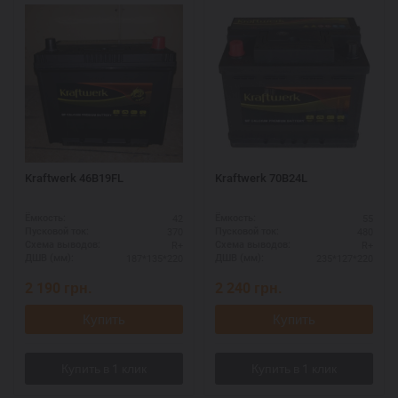
Kraftwerk 46B19FL
Kraftwerk 70B24L
42
55
Ёмкость:
Ёмкость:
370
480
Пусковой ток:
Пусковой ток:
R+
R+
Схема выводов:
Схема выводов:
187*135*220
235*127*220
ДШВ (мм):
ДШВ (мм):
2 190
грн.
2 240
грн.
Купить
Купить