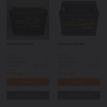
Kraftwerk 105D26R
Kraftwerk 60B24RS
85
45
Ёмкость:
Ёмкость:
720
430
Пусковой ток:
Пусковой ток:
L+
L+
Схема выводов:
Схема выводов:
258*172*220
235*127*220
ДШВ (мм):
ДШВ (мм):
3 750
грн.
2 340
грн.
Купить
Купить