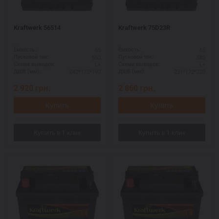
Kraftwerk 56514
Kraftwerk 75D23R
65
65
Ёмкость:
Ёмкость:
650
580
Пусковой ток:
Пусковой ток:
L+
L+
Схема выводов:
Схема выводов:
242*173*190
231*172*220
ДШВ (мм):
ДШВ (мм):
2 920
грн.
2 860
грн.
Купить
Купить