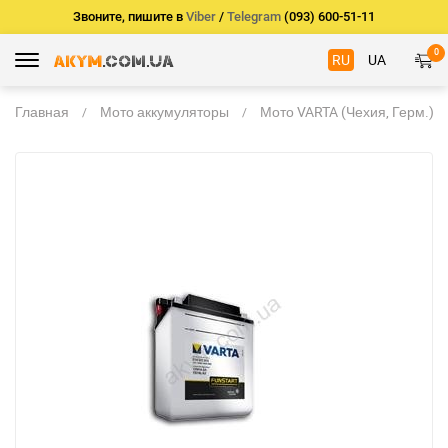
Звоните, пишите в
Viber
/
Telegram
(093) 600-51-11
0
RU
UA
Главная
Мото аккумуляторы
Мото VARTA (Чехия, Герм.)