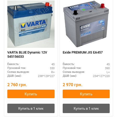
При отсутствии связи - пишите, звоните в Viber /
Telegram (093) 600-51-11
Написать в Viber
Написать в Telegram
VARTA BLUE Dynamic 12V
Exide PREMIUM JIS EA457
545156033
45
45
Ёмкость:
Ёмкость:
330
390
Пусковой ток:
Пусковой ток:
R+
L+
Схема выводов:
Схема выводов:
238*129*227
234*127*220
ДШВ (мм):
ДШВ (мм):
2 760
грн.
2 970
грн.
Купить
Купить