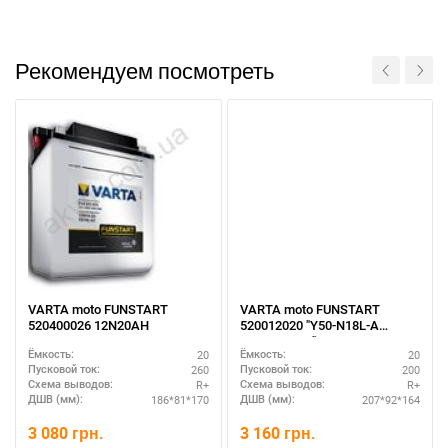
Рекомендуем посмотреть
VARTA moto FUNSTART
VARTA moto FUNSTART
520400026 12N20AH
520012020 "Y50-N18L-A
Y50N18L-A2"
20
20
Ёмкость:
Ёмкость:
260
200
Пусковой ток:
Пусковой ток:
R+
R+
Схема выводов:
Схема выводов:
186*81*170
207*92*164
ДШВ (мм):
ДШВ (мм):
3 080
грн.
3 160
грн.