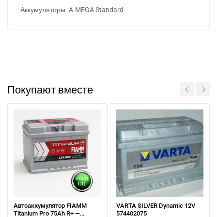
Аккумуляторы -A-MEGA Standard
Покупают вместе
При отсутствии связи - пишите, звоните в Viber /
Telegram (093) 600-51-11
Написать в Viber
Написать в Telegram
Автоаккумулятор FIAMM
VARTA SILVER Dynamic 12V
Titanium Pro 75Ah R+ —
574402075