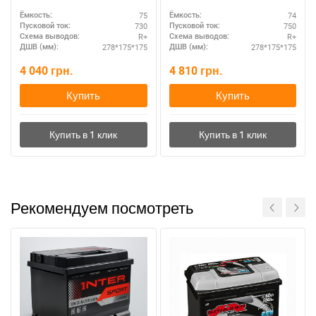
выгодная покупка
75
74
Ёмкость:
Ёмкость:
730
750
Пусковой ток:
Пусковой ток:
R+
R+
Схема выводов:
Схема выводов:
278*175*175
278*175*175
ДШВ (мм):
ДШВ (мм):
4 040
грн.
4 810
грн.
Купить
Купить
Рекомендуем посмотреть