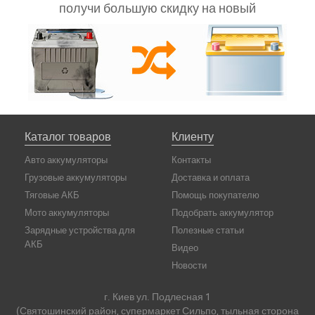
получи большую скидку на новый
Каталог товаров
Клиенту
Авто аккумуляторы
Контакты
Грузовые аккумуляторы
Доставка и оплата
Тяговые АКБ
Помощь покупателю
Мото аккумуляторы
Подобрать аккумулятор
Зарядные устройства для
Полезные статьи
АКБ
Видео
Новости
г. Киев ул. Подлесная 1
(Святошинский район, супермаркет Сильпо, тыльная сторона