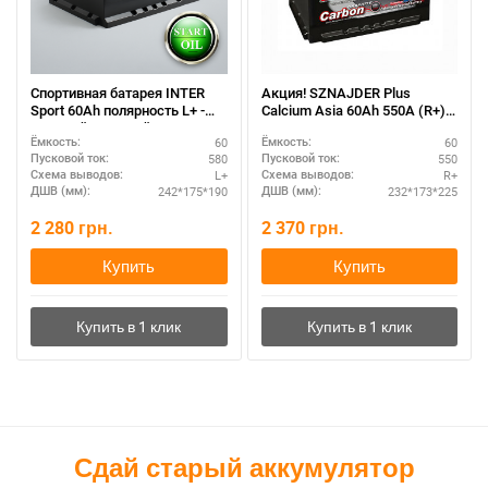
Спортивная батарея INTER
Акция! SZNAJDER Plus
Sport 60Ah полярность L+ -
Calcium Asia 60Аh 550А (R+) –
высокий пусковой ток
кальциевая технология для
60
60
Ёмкость:
Ёмкость:
азиатских авто
580
550
Пусковой ток:
Пусковой ток:
L+
R+
Схема выводов:
Схема выводов:
242*175*190
232*173*225
ДШВ (мм):
ДШВ (мм):
2 280
грн.
2 370
грн.
Купить
Купить
Сдай старый аккумулятор