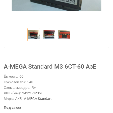
A-MEGA Standard M3 6СТ-60 AзE
Ёмкость:
60
Пусковой ток:
540
Схема выводов:
R+
ДШВ (мм):
242*174*190
Марка АКБ:
A-MEGA Standard
Под заказ