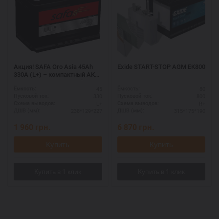
Акция! SAFA Oro Asia 45Ah
Exide START-STOP AGM EK800
330A (L+) – компактный АКБ
для азиатских моделей
45
80
Ёмкость:
Ёмкость:
330
800
Пусковой ток:
Пусковой ток:
L+
R+
Схема выводов:
Схема выводов:
238*129*227
315*175*190
ДШВ (мм):
ДШВ (мм):
1 960
грн.
6 870
грн.
Купить
Купить