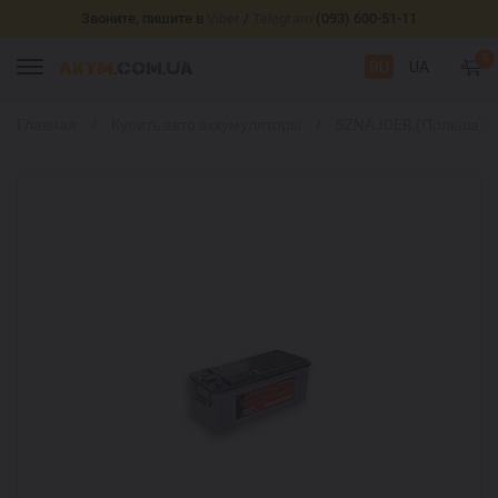
Звоните, пишите в
Viber
/
Telegram
(093) 600-51-11
0
RU
UA
Главная
Купить авто аккумуляторы
SZNAJDER (Польша)