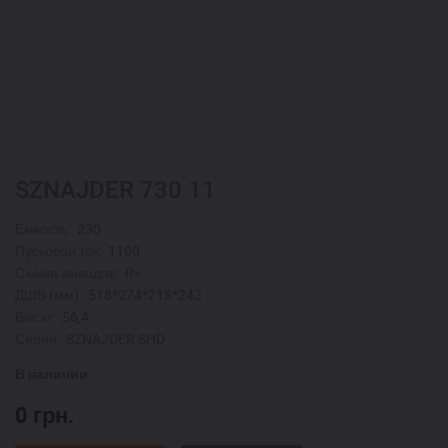
SZNAJDER 730 11
Ёмкость:
230
Пусковой ток:
1100
Схема выводов:
R+
ДШВ (мм):
518*274*215*243
Вес кг:
56,4
Серия:
SZNAJDER SHD
В наличии
0
грн.