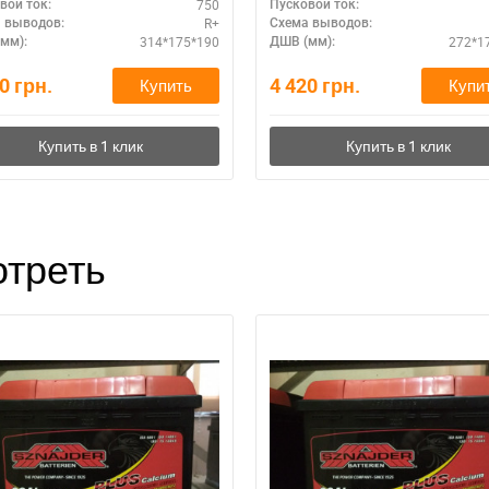
750
вой ток:
Пусковой ток:
R+
 выводов:
Схема выводов:
314*175*190
272*1
мм):
ДШВ (мм):
60
грн.
4 420
грн.
Купить
Купи
треть