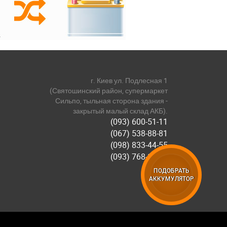
г. Киев ул. Подлесная 1
(Святошинский район, супермаркет
Сильпо, тыльная сторона здания -
закрытый малый склад АКБ).
(093) 600-51-11
(067) 538-88-81
(098) 833-44-55
(093) 768-11-61
ПОДОБРАТЬ
АККУМУЛЯТОР