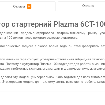
Оплата
Отзывы
0
ор стартерний Plazma 6СТ-10
ернизации продемонстрировала потребительскому рынку ус
azma 100 ампер часов покорил целевую аудиторию.
пособностью запуска в любое время года, он стал фаворитом ав
.
ой линейки гарантирует усовершенствованная гибридная технолог
кта. Поэтому аккумулятор Плазма 100 подходит для работы в маши
бладают стойкостью к сильным разрядам и фактически нулевым сам
 делают эту модель универсальной. Она годится для всех типов ав
. Это хорошая модель для тех, кому важны высокие потребительские