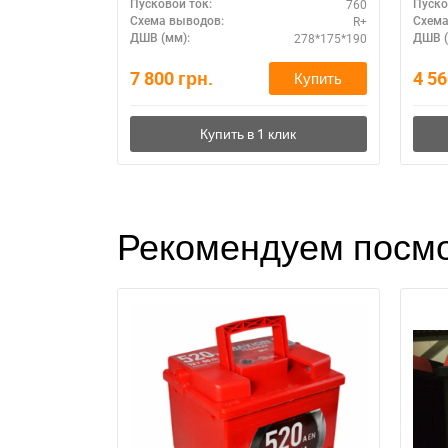
760
Пусковой ток:
Пуско
R+
Схема выводов:
Схема
278*175*190
ДШВ (мм):
ДШВ (
7 800
грн.
4 5
Купить
Рекомендуем посмо