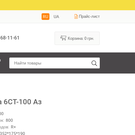
RU
UA
Прайс-лист
68-11-61
Корзина:
0
грн.
я
a 6CT-100 Aз
00
к:
800
одов:
R+
352*175*190