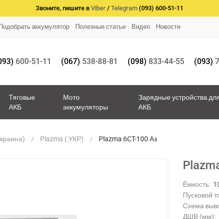
Звоните, пишите в
Viber
/
Telegram
(093) 600-51-11
Подобрать аккумулятор
Полезные статьи
Видео
Новости
093)
600-51-11
(067)
538-88-81
(098)
833-44-55
(093)
7
Тяговые
Мото
Зарядные устройства дл
АКБ
аккумуляторы
АКБ
Украина)
Plazma ( УКР)
Plazma 6CT-100 Aз
Plazm
Ёмкость:
1
Пусковой то
Схема выв
ДШВ (мм):