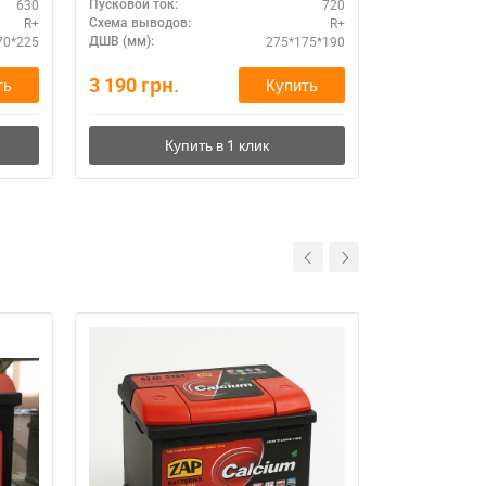
630
720
Пусковой ток:
Пусковой ток:
R+
R+
Схема выводов:
Схема выводо
70*225
275*175*190
ДШВ (мм):
ДШВ (мм):
3 190
грн.
9 150
грн.
ть
Купить