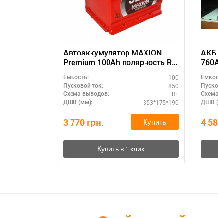
Автоаккумулятор MAXION
АКБ 
Premium 100Ah полярность R+
760А
– зимний пуск
дизе
100
Ёмкость:
Ёмкос
850
Пусковой ток:
Пуско
R+
Схема выводов:
Схема
353*175*190
ДШВ (мм):
ДШВ (
3 770
грн.
4 5
Купить