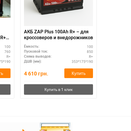
АКБ ZAP Plus 100Ah R+ – для
АКБ SZNAJ
R+),
кроссоверов и внедорожников
850А (R+)
12V
аккумулят
100
100
Ёмкость:
Ёмкость:
760
850
Пусковой ток:
Пусковой ток:
R+
R+
Схема выводов:
Схема выводо
75*190
353*175*190
ДШВ (мм):
ДШВ (мм):
4 610
грн.
4 660
грн.
ть
Купить