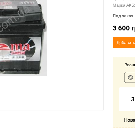
Марка АКБ:
Под заказ
3 600
г
Добавить
Звони
3
Нова