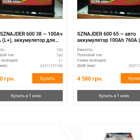
SZNAJDER 600 38 — 100Ач
SZNAJDER 600 65 — авто
 (L+), аккумулятор для
аккумулятор 100Ah 760A (
ля, высокие нагрузки
максимальная мощность 
100
ть:
Ёмкость:
760
вой ток:
Пусковой ток:
L+
 выводов:
Схема выводов:
353*175*190
353*1
мм):
ДШВ (мм):
80
грн.
4 580
грн.
Купить
Купи