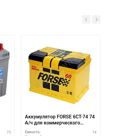
11
Аккумулятор FORSE 6СТ-74 74
Exide STA
А/ч для коммерческого
транспорта
75
74
Ёмкость:
Ёмкость: