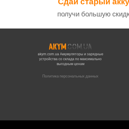
Сдай старый акк
получи большую скидк
akym.com.ua Аккумуляторы и зарядные
устройства со склада по максимально
выгодным ценам
Политика персональных данных