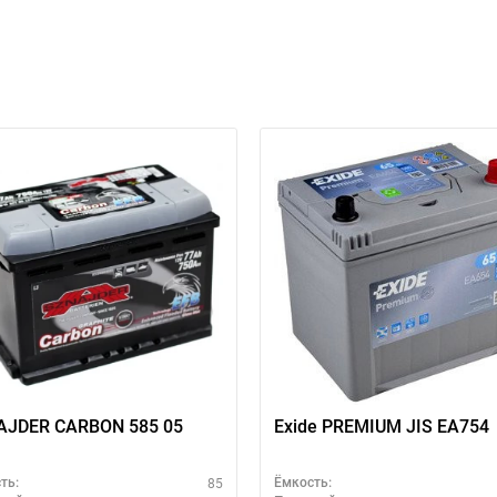
ри отсутствии связи - пишите, звоните в Viber / Telegram (093) 600-51-
Написать в Viber
Написать в Telegram
AJDER CARBON 585 05
Exide PREMIUM JIS EA754
85
ть:
Ёмкость: