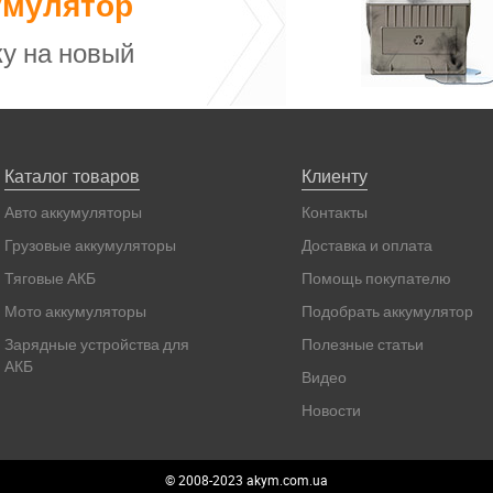
умулятор
у на новый
Каталог товаров
Клиенту
Авто аккумуляторы
Контакты
Грузовые аккумуляторы
Доставка и оплата
Тяговые АКБ
Помощь покупателю
Мото аккумуляторы
Подобрать аккумулятор
Зарядные устройства для
Полезные статьи
АКБ
Видео
Новости
© 2008-2023 akym.com.ua