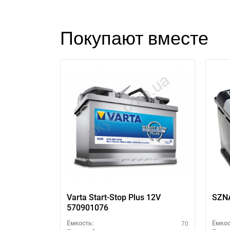
Покупают вместе
П
Varta Start-Stop Plus 12V
SZN
570901076
70
Ёмкость:
Ёмкос