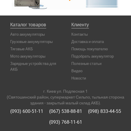
Каталог товаров
Клиенту
Авто аккумуляторы
Контакты
Грузовые аккумуляторы
Доставка и оплата
Тяговые АКБ
Помощь покупателю
Мото аккумуляторы
Подобрать аккумулятор
Зарядные устройства для
Полезные статьи
АКБ
Видео
Новости
г. Киев ул. Подлесная 1
(Святошинский район, супермаркет Сильпо, тыльная сторона
здания - закрытый малый склад АКБ).
(093) 600-51-11
(067) 538-88-81
(098) 833-44-55
(093) 768-11-61