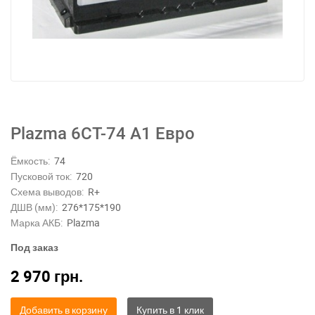
Plazma 6СТ-74 А1 Eвро
Ёмкость:
74
Пусковой ток:
720
Схема выводов:
R+
ДШВ (мм):
276*175*190
Марка АКБ:
Plazma
Под заказ
2 970
грн.
Добавить в корзину