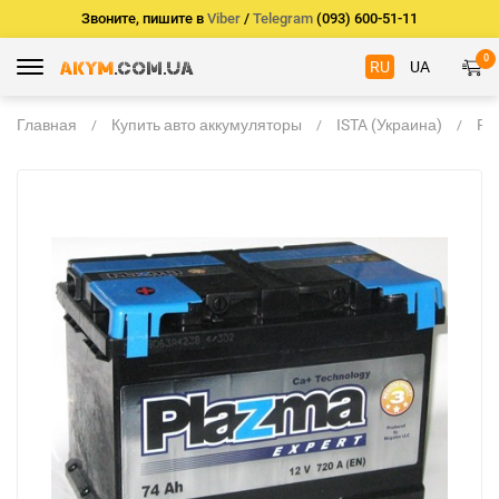
Звоните, пишите в
Viber
/
Telegram
(093) 600-51-11
0
RU
UA
Главная
Купить авто аккумуляторы
ISTA (Украина)
Pl