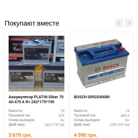
Покупают вместе
При отсутствии связи - пишите, звоните в Viber /
Аккумулятор PLATIN Silver 70
BOSCH 0092S40080
Telegram (093) 600-51-11
Ah 670 A R+ 242*175*190
70
74
Ёмкость:
Ёмкость:
Написать в Viber
Написать в Telegram
670
680 А
Пусковой ток:
Пусковой ток:
R+
R+
Схема выводов:
Схема выводов:
242*175*190
278*175*190
ДШВ (мм):
ДШВ (мм):
3 670
грн.
4 590
грн.