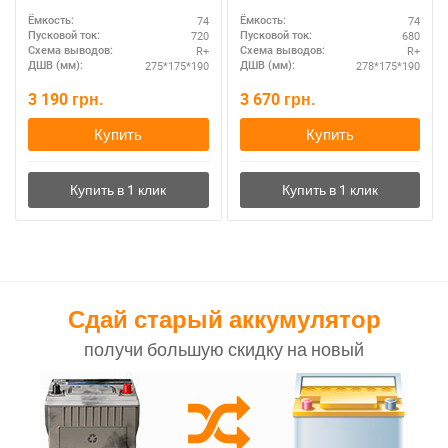
транспорта
74
74
Ёмкость:
Ёмкость:
720
680
Пусковой ток:
Пусковой ток:
R+
R+
Схема выводов:
Схема выводов:
275*175*190
278*175*190
ДШВ (мм):
ДШВ (мм):
3 190
грн.
3 670
грн.
Купить
Купить
Сдай старый аккумулятор
получи большую скидку на новый