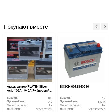
При отсутствии связи - пишите, звоните в Viber /
Покупают вместе
Telegram (093) 600-51-11
Написать в Viber
Написать в Telegram
Аккумулятор PLATIN Silver
BOSCH 0092S40210
Asia 105Ah 940A R+ (правый
+)
105
45
Ёмкость:
Ёмкость:
940
330 А
Пусковой ток:
Пусковой ток:
R+
R+
Схема выводов:
Схема выводов:
305*176*222
238*129*227
ДШВ (мм):
ДШВ (мм):