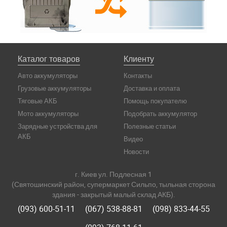
Каталог товаров
Клиенту
Авто аккумуляторы
Контакты
Грузовые аккумуляторы
Доставка и оплата
Тяговые АКБ
Помощь покупателю
Мото аккумуляторы
Подобрать аккумулятор
Зарядные устройства для
Полезные статьи
АКБ
Видео
Новости
г. Киев ул. Подлесная 1
(Святошинский район, супермаркет Сильпо, тыльная сторона
здания - закрытый малый склад АКБ).
(093) 600-51-11
(067) 538-88-81
(098) 833-44-55