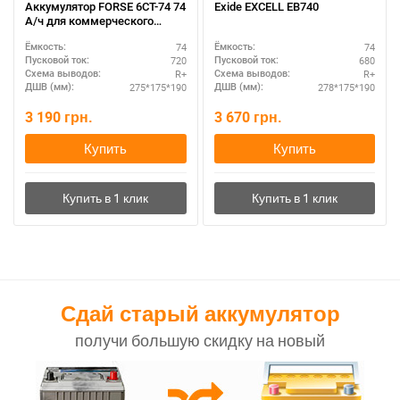
Аккумулятор FORSE 6СТ-74 74
Exide EXCELL EB740
А/ч для коммерческого
транспорта
74
74
Ёмкость:
Ёмкость:
720
680
Пусковой ток:
Пусковой ток:
R+
R+
Схема выводов:
Схема выводов:
275*175*190
278*175*190
ДШВ (мм):
ДШВ (мм):
3 190
грн.
3 670
грн.
Купить
Купить
Сдай старый аккумулятор
получи большую скидку на новый