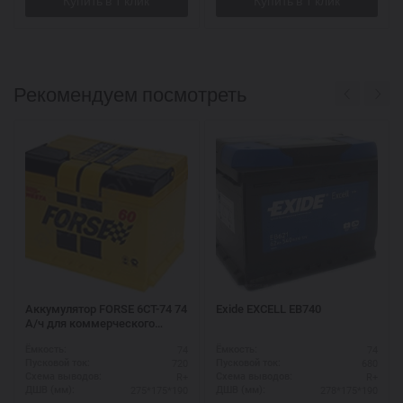
Рекомендуем посмотреть
Аккумулятор FORSE 6СТ-74 74
Exide EXCELL EB740
А/ч для коммерческого
транспорта
74
74
Ёмкость:
Ёмкость:
720
680
Пусковой ток:
Пусковой ток:
R+
R+
Схема выводов:
Схема выводов:
275*175*190
278*175*190
ДШВ (мм):
ДШВ (мм):