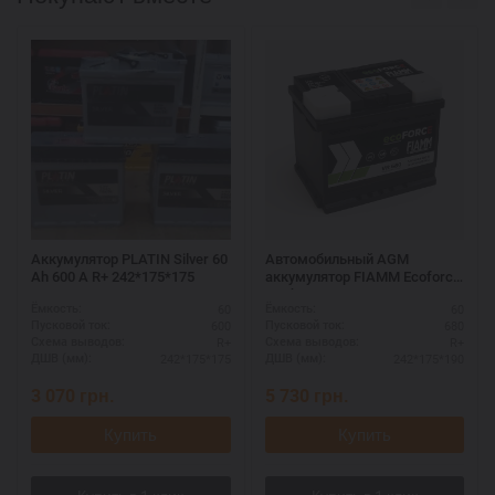
Аккумулятор PLATIN Silver 60
Автомобильный AGM
Ah 600 A R+ 242*175*175
аккумулятор FIAMM Ecoforce
60Ah R+ — купить в Украине
60
60
Ёмкость:
Ёмкость:
600
680
Пусковой ток:
Пусковой ток:
R+
R+
Схема выводов:
Схема выводов:
242*175*175
242*175*190
ДШВ (мм):
ДШВ (мм):
3 070
грн.
5 730
грн.
Купить
Купить