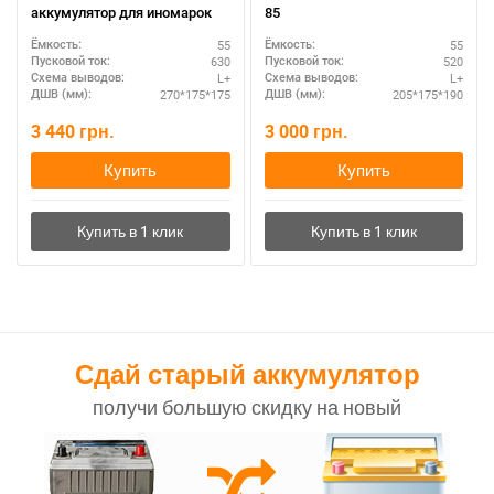
аккумулятор для иномарок
85
55
55
Ёмкость:
Ёмкость:
630
520
Пусковой ток:
Пусковой ток:
L+
L+
Схема выводов:
Схема выводов:
270*175*175
205*175*190
ДШВ (мм):
ДШВ (мм):
3 440
грн.
3 000
грн.
Купить
Купить
Сдай старый аккумулятор
получи большую скидку на новый