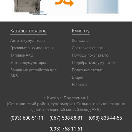
Каталог товаров
Клиенту
Авто аккумуляторы
Контакты
Грузовые аккумуляторы
Доставка и оплата
Тяговые АКБ
Помощь покупателю
Мото аккумуляторы
Подобрать аккумулятор
Зарядные устройства для
Полезные статьи
АКБ
Видео
Новости
г. Киев ул. Подлесная 1
(Святошинский район, супермаркет Сильпо, тыльная сторона
здания - закрытый малый склад АКБ).
(093) 600-51-11
(067) 538-88-81
(098) 833-44-55
(093) 768-11-61