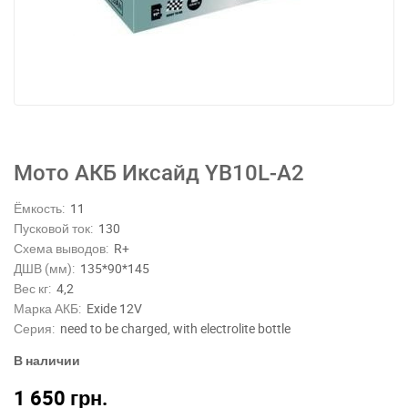
Мото АКБ Иксайд YB10L-A2
Ёмкость:
11
Пусковой ток:
130
Схема выводов:
R+
ДШВ (мм):
135*90*145
Вес кг:
4,2
Марка АКБ:
Exide 12V
Серия:
need to be charged, with electrolite bottle
В наличии
1 650
грн.