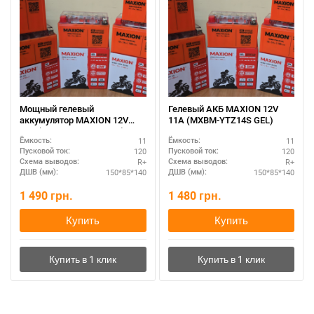
Мощный гелевый
Гелевый АКБ MAXION 12V
аккумулятор MAXION 12V
11A (MXBM-YTZ14S GEL)
11A (MXBM-YTZ12S GEL)
11
11
Ёмкость:
Ёмкость:
120
120
Пусковой ток:
Пусковой ток:
R+
R+
Схема выводов:
Схема выводов:
150*85*140
150*85*140
ДШВ (мм):
ДШВ (мм):
1 490
грн.
1 480
грн.
Купить
Купить