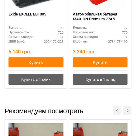
Exide EXCELL EB1005
Автомобильная батарея
MAXION Premium 77Ah
полярность R+ – усиленные
100
77
Ёмкость:
Ёмкость:
пластины
720
770
Пусковой ток:
Пусковой ток:
L+
R+
Схема выводов:
Схема выводов:
302*172*223
278*175*190
ДШВ (мм):
ДШВ (мм):
5 140
грн.
3 240
грн.
Купить
Купить
Рекомендуем посмотреть