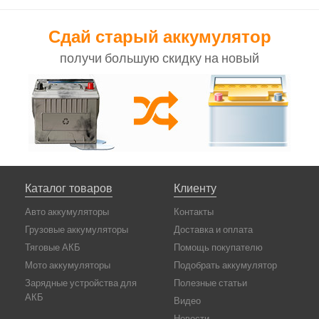
Сдай старый аккумулятор
получи большую скидку на новый
Каталог товаров
Клиенту
Авто аккумуляторы
Контакты
Грузовые аккумуляторы
Доставка и оплата
Тяговые АКБ
Помощь покупателю
Мото аккумуляторы
Подобрать аккумулятор
Зарядные устройства для
Полезные статьи
АКБ
Видео
Новости