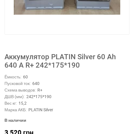
Аккумулятор PLATIN Silver 60 Ah
640 A R+ 242*175*190
Ёмкость:
60
Пусковой ток:
640
Схема выводов:
R+
ДШВ (мм):
242*175*190
Вес кг:
15,2
Марка АКБ:
PLATIN Silver
В наличии
3 520
грн.