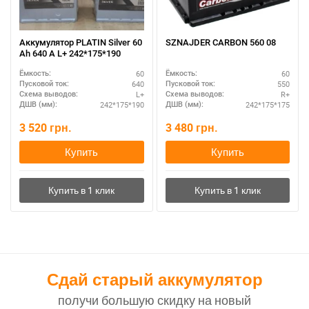
Аккумулятор PLATIN Silver 60
SZNAJDER CARBON 560 08
Ah 640 A L+ 242*175*190
60
60
Ёмкость:
Ёмкость:
640
550
Пусковой ток:
Пусковой ток:
L+
R+
Схема выводов:
Схема выводов:
242*175*190
242*175*175
ДШВ (мм):
ДШВ (мм):
3 520
грн.
3 480
грн.
Купить
Купить
Сдай старый аккумулятор
получи большую скидку на новый