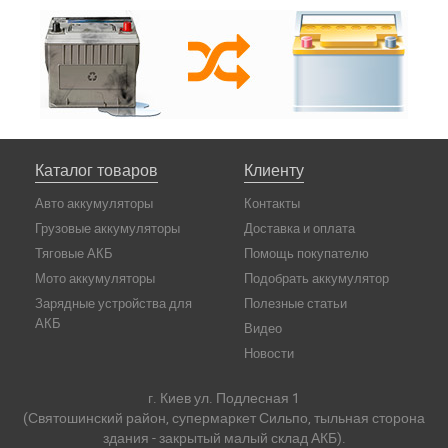
Каталог товаров
Клиенту
Авто аккумуляторы
Контакты
Грузовые аккумуляторы
Доставка и оплата
Тяговые АКБ
Помощь покупателю
Мото аккумуляторы
Подобрать аккумулятор
Зарядные устройства для
Полезные статьи
АКБ
Видео
Новости
г. Киев ул. Подлесная 1
(Святошинский район, супермаркет Сильпо, тыльная сторона
здания - закрытый малый склад АКБ).