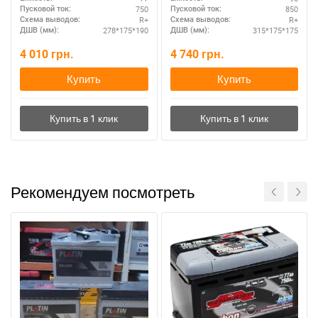
750
850
Пусковой ток:
Пусковой ток:
R+
R+
Схема выводов:
Схема выводов:
278*175*190
315*175*175
ДШВ (мм):
ДШВ (мм):
4 010
грн.
4 740
грн.
Купить
Купить
Рекомендуем посмотреть