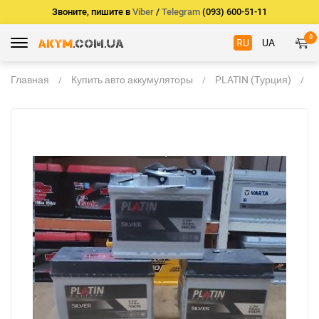
Звоните, пишите в
Viber
/
Telegram
(093) 600-51-11
0
RU
UA
Главная
Купить авто аккумуляторы
PLATIN (Турция)
А
P
6
2