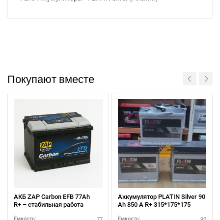
Покупают вместе
При отсутствии связи - пишите, звоните в Viber /
Telegram (093) 600-51-11
АКБ ZAP Carbon EFB 77Аh
Аккумулятор PLATIN Silver 90
Написать в Viber
Написать в Telegram
R+ – стабильная работа
Ah 850 A R+ 315*175*175
77
90
Ёмкость:
Ёмкость: