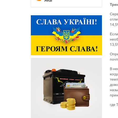
АКБ
Тре
Серв
отли
14,5
Если
необ
13,5
Опре
почт
В не
когд
темп
дово
назы
прин
г
де