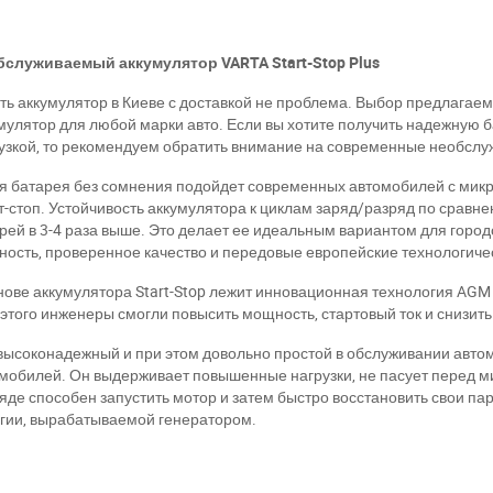
служиваемый аккумулятор VARTA Start-Stop Plus
ть аккумулятор в Киеве с доставкой не проблема. Выбор предлагаем
мулятор для любой марки авто. Если вы хотите получить надежную б
узкой, то рекомендуем обратить внимание на современные необслуж
я батарея без сомнения подойдет современных автомобилей с ми
т-стоп. Устойчивость аккумулятора к циклам заряд/разряд по срав
рей в 3-4 раза выше. Это делает ее идеальным вариантом для городск
ость, проверенное качество и передовые европейские технологиче
нове аккумулятора Start-Stop лежит инновационная технология AGM
 этого инженеры смогли повысить мощность, стартовый ток и снизит
высоконадежный и при этом довольно простой в обслуживании авт
мобилей. Он выдерживает повышенные нагрузки, не пасует перед м
яде способен запустить мотор и затем быстро восстановить свои п
гии, вырабатываемой генератором.