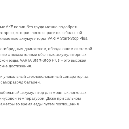
ых АКБ велик, без труда можно подобрать
атарею, которая легко справится с большой
иваемые аккумуляторы VARTA Start-Stop Plus.
крогибридным двигателем, обладающим системой
нению с показателями обычных аккумуляторных
ой езды. VARTA Start-Stop Plus – это высокая
ские достижения.
 и уникальный стекловолоконный сепаратор, за
ь саморазряд батареи.
омобильный аккумулятор для мощных легковых
инусовой температурой. Даже при сильном
араметры во время езды путем поглощения