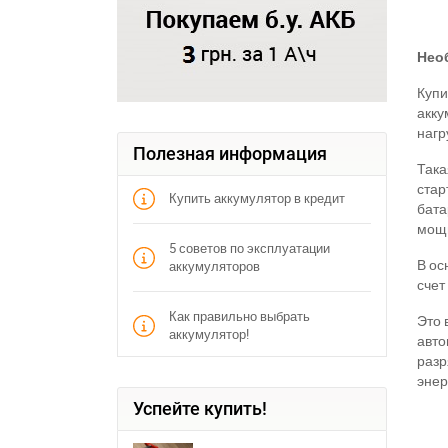
Необ
Купи
акку
нагр
Полезная информация
Така
стар
Купить аккумулятор в кредит
бата
мощн
5 советов по эксплуатации
В ос
аккумуляторов
счет
Как правильно выбрать
Это 
аккумулятор!
авто
разр
энер
Успейте купить!