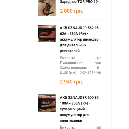
Зарядное TOR PRO 10
2 000
грн.
АКБ SZNAJDER 562 95
62Ач 580А (R+) -
аккумулятор шнайдер
для дизельных
двигателей
62
Ёмкость:
580
Пусковой ток:
R+
Схема выводов:
242*175*190
ДШВ (мм):
2 940
грн.
АКБ SZNAJDER 600 95
100Ач 850А (R+) -
супермощный
аккумулятор для
спецтехники
100
Ёмкость: