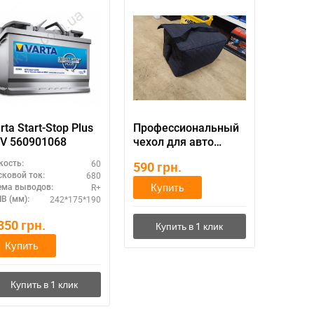
rta Start-Stop Plus
Профессиональный
V 560901068
чехол для авто
аккумулятора
60
кость:
590
грн.
680
сковой ток:
Купить
R+
ема выводов:
242*175*190
В (мм):
 350
грн.
Купить