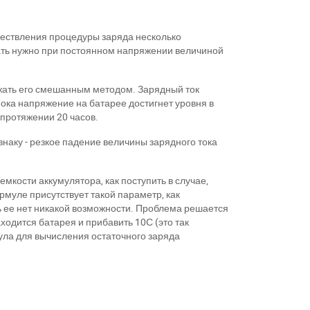
ествления процедуры заряда несколько
ать нужно при постоянном напряжении величиной
яжать его смешанным методом. Зарядный ток
пока напряжение на батарее достигнет уровня в
протяжении 20 часов.
наку - резкое падение величины зарядного тока
мкости аккумулятора, как поступить в случае,
ормуле присутствует такой параметр, как
ь ее нет никакой возможности. Проблема решается
ходится батарея и прибавить 10С (это так
ула для вычисления остаточного заряда