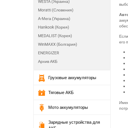
WESTA (Украина)
выбо
Moratti (Словения)
Авто
А-Мега (Украина)
акку
обес
Hankook (Корея)
MEDALIST (Корея)
Если
его 
WinMAXX (Болгария)
ENERGIZER
Архив АКБ
Грузовые аккумуляторы
Тяговые АКБ
Имен
Мото аккумуляторы
потр
П
Зарядные устройства для