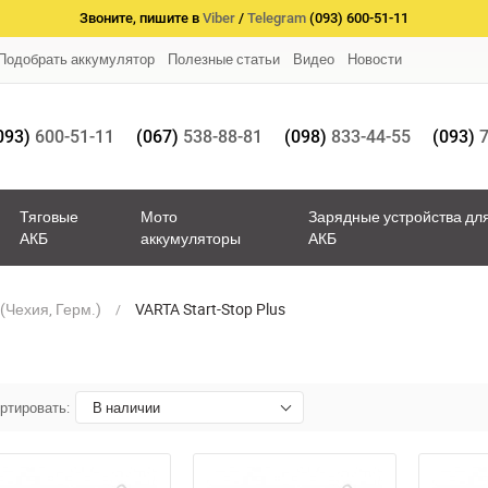
Звоните, пишите в
Viber
/
Telegram
(093) 600-51-11
Подобрать аккумулятор
Полезные статьи
Видео
Новости
093)
600-51-11
(067)
538-88-81
(098)
833-44-55
(093)
7
Тяговые
Мото
Зарядные устройства дл
АКБ
аккумуляторы
АКБ
(Чехия, Герм.)
VARTA Start-Stop Plus
ртировать:
В наличии