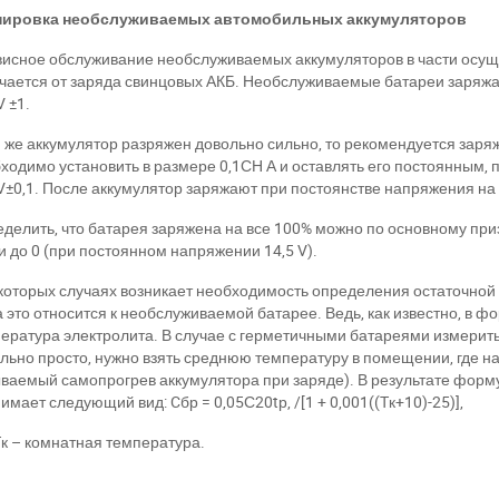
нировка необслуживаемых автомобильных аккумуляторов
Написать в Viber
Написать в Telegram
исное обслуживание необслуживаемых аккумуляторов в части осущ
чается от заряда свинцовых АКБ. Необслуживаемые батареи заряж
V
±1.
 же аккумулятор разряжен довольно сильно, то рекомендуется зар
ходимо установить в размере 0,1СН А и оставлять его постоянным, 
V
±0,1
.
После аккумулятор заряжают при постоянстве напряжения на 
делить, что батарея заряжена на все 100% можно по основному приз
и до 0 (при постоянном напряжении 14,5
V
).
которых случаях возникает необходимость определения остаточной е
а это относится к необслуживаемой батарее. Ведь, как известно, в ф
ература электролита. В случае с герметичными батареями измерит
льно просто, нужно взять среднюю температуру в помещении, где на
ваемый самопрогрев аккумулятора при заряде). В результате форм
имает следующий вид:
C
бр = 0,05С20tр, /[1 + 0,001((
T
к+10)-25)],
T
к – комнатная температура.