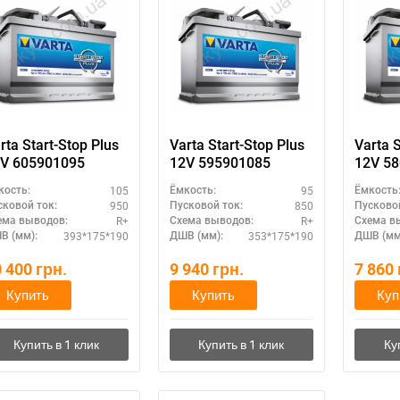
rta Start-Stop Plus
Varta Start-Stop Plus
Varta S
V 605901095
12V 595901085
12V 5
105
95
кость:
Ёмкость:
Ёмкость
950
850
сковой ток:
Пусковой ток:
Пусковой
R+
R+
ема выводов:
Схема выводов:
Схема в
393*175*190
353*175*190
В (мм):
ДШВ (мм):
ДШВ (мм
0 400
грн.
9 940
грн.
7 860
Купить
Купить
Куп