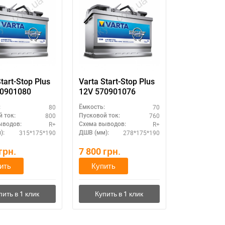
tart-Stop Plus
Varta Start-Stop Plus
80901080
12V 570901076
80
70
:
Ёмкость:
800
760
 ток:
Пусковой ток:
R+
R+
ыводов:
Схема выводов:
315*175*190
278*175*190
):
ДШВ (мм):
грн.
7 800
грн.
ить
Купить