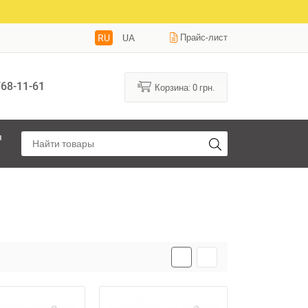
RU
UA
Прайс-лист
68-11-61
Корзина:
0
грн.
я