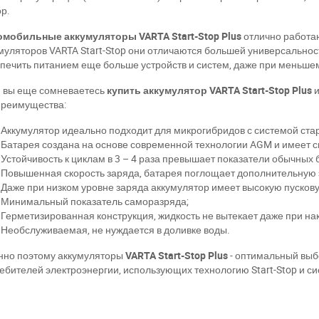
р.
мобильные аккумуляторы VARTA Start-Stop Plus
отлично работаю
муляторов VARTA Start-Stop они отличаются большей универсально
печить питанием еще больше устройств и систем, даже при меньшем
 вы еще сомневаетесь
купить аккумулятор VARTA Start-Stop Plus
и
преимущества:
Аккумулятор идеально подходит для микрогибридов с системой стар
Батарея создана на основе современной технологии AGM и имеет с
Устойчивость к циклам в 3 – 4 раза превышает показатели обычных 
Повышенная скорость заряда, батарея поглощает дополнительную 
Даже при низком уровне заряда аккумулятор имеет высокую пусков
Минимальный показатель саморазряда;
Герметизированная конструкция, жидкость не вытекает даже при нак
Необслуживаемая, не нуждается в доливке воды.
но поэтому аккумуляторы
VARTA Start-Stop Plus
- оптимальный выб
ебителей электроэнергии, использующих технологию Start-Stop и си
ри отсутствии связи - пишите, звоните в Viber / Telegram (093) 600-51-