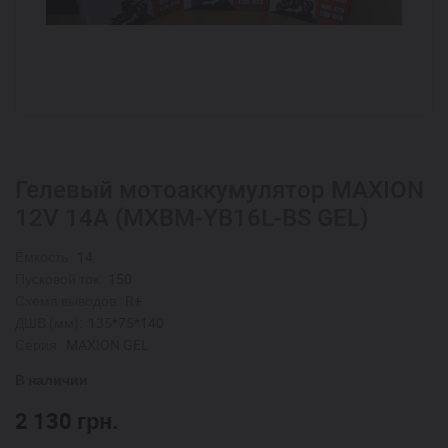
Гелевый мотоаккумулятор MAXION
12V 14A (MXBM-YB16L-BS GEL)
Ёмкость:
14
Пусковой ток:
150
Схема выводов:
R+
ДШВ (мм):
135*75*140
Серия:
MAXION GEL
В наличии
2 130
грн.