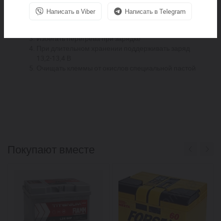
зарядить
Написать в Viber
Написать в Telegram
Использовать зарядные устройства с
температурной компенсацией
Избегать перегрева при зарядке
При длительном хранении поддерживать заряд
13,2-13,4 В
Очищать клеммы от окислов специальной пастой
Покупают вместе