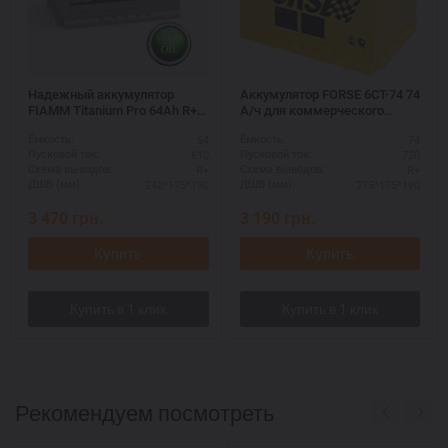
Надежный аккумулятор
Аккумулятор FORSE 6СТ-74 74
FIAMM Titanium Pro 64Ah R+
А/ч для коммерческого
— премиум качество
транспорта
64
74
Ёмкость:
Ёмкость:
610
720
Пусковой ток:
Пусковой ток:
R+
R+
Схема выводов:
Схема выводов:
242*175*190
275*175*190
ДШВ (мм):
ДШВ (мм):
3 470
грн.
3 190
грн.
Купить
Купить
Рекомендуем посмотреть