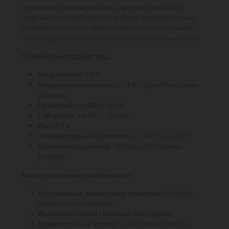
мотоциклов премиум-класса, где важны высокая
надежность и стабильность работы электросистемы.
Гелевая технология обеспечивает исключительную
производительность в любых условиях эксплуатации.
Технические параметры:
Напряжение:
12 В
Номинальная емкость:
14 А·ч (при 20-часовом
разряде)
Пусковой ток (EN):
180 А
Габариты:
150?87?105 мм
Вес:
4,7 кг
Температурный диапазон:
от -40°C до +60°C
Количество циклов:
700 при 50% глубине
разряда
Конструктивные особенности:
Утолщенные свинцовые пластины
(3,0 мм) с
добавлением серебра
Высокоплотный гелевый электролит
Ударопрочный корпус
с ребрами жесткости