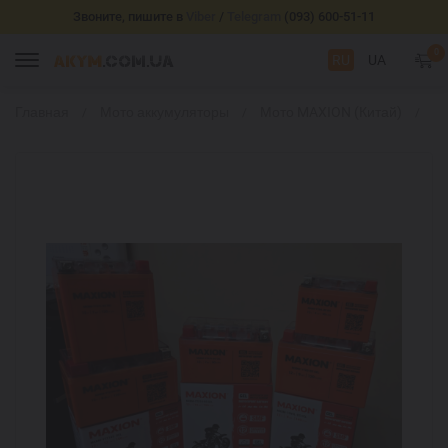
Звоните, пишите в
Viber
/
Telegram
(093) 600-51-11
0
RU
UA
Главная
Мото аккумуляторы
Мото MAXION (Китай)
M