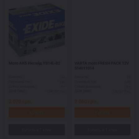
Мото АКБ Иксайд YB14L-B2
VARTA moto FRESH PACK 12V
514011014
14
14
Ёмкость:
Ёмкость:
145
140
Пусковой ток:
Пусковой ток:
R+
R+
Схема выводов:
Схема выводов:
134*89*166
136*90*166
ДШВ (мм):
ДШВ (мм):
2 070
грн.
2 060
грн.
Купить
Купить