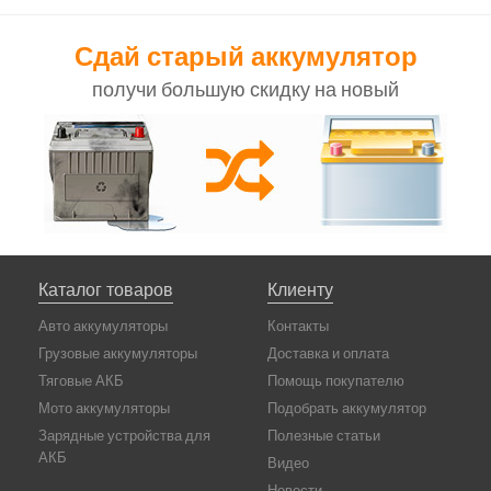
Сдай старый аккумулятор
получи большую скидку на новый
Каталог товаров
Клиенту
Авто аккумуляторы
Контакты
Грузовые аккумуляторы
Доставка и оплата
Тяговые АКБ
Помощь покупателю
Мото аккумуляторы
Подобрать аккумулятор
Зарядные устройства для
Полезные статьи
АКБ
Видео
Новости