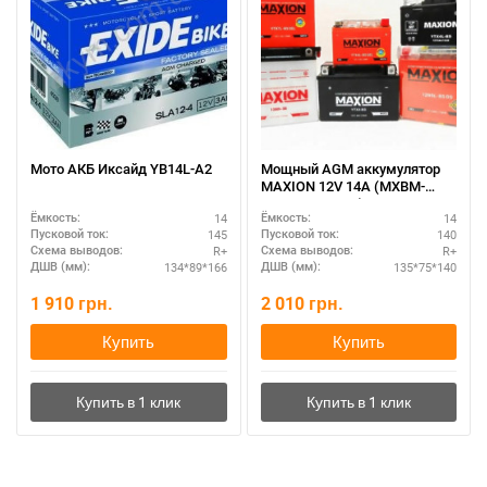
Мото АКБ Иксайд YB14L-A2
Мощный AGM аккумулятор
MAXION 12V 14A (MXBM-
YTX16-BS AGM)
14
14
Ёмкость:
Ёмкость:
145
140
Пусковой ток:
Пусковой ток:
R+
R+
Схема выводов:
Схема выводов:
134*89*166
135*75*140
ДШВ (мм):
ДШВ (мм):
1 910
грн.
2 010
грн.
Купить
Купить