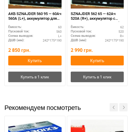
АКБ SZNAJDER 560 95 — 60Ач
SZNAJDER 562 65 — 62Ач
560А (L+), аккумулятор для
520А (R+), аккумулятор с
дизельных авто
длительным сроком службы
60
62
Ёмкость:
Ёмкость:
560
520
Пусковой ток:
Пусковой ток:
L+
R+
Схема выводов:
Схема выводов:
242*175*190
242*175*190
ДШВ (мм):
ДШВ (мм):
2 850
грн.
2 990
грн.
Купить
Купить
Рекомендуем посмотреть