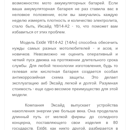
возможностях мото аккумуляторных батарей. Если
ваша аккумуляторная батарея не раз ставила вас в
неловкое положение, если вы замучались каждую
неделю измерять плотность и количество электролита,
стало быть, Иксайд YB14-A2 - то, что поможет вам
избавиться от этих проблем.
Модель Exide YB14-A2 (14Ач) способна обесечить
нужды самых разных мотолюбителей - и асов, и
новичков. Невозможно не оценить оперативный и
четкий пуск движка на протяжении длительного срока
службы. Для любой технологии изготовления, будь то
гелевая или кислотная батарея создается особая
антикоррозийная схема защиты. Это делает
эксплуатацию акб Эксайд легкой и долгой. Разумная
стоимость - еще одно весомое преимущество для этой
модели.
Компания Эксайд выпускает устройства
накопления энергии уже больше века. Она проделала
длинный путь от мелкой фирмы до солидного
концерна, поставляющего свои изделия в 80
государств. Exide, как никто другой, разбирается в