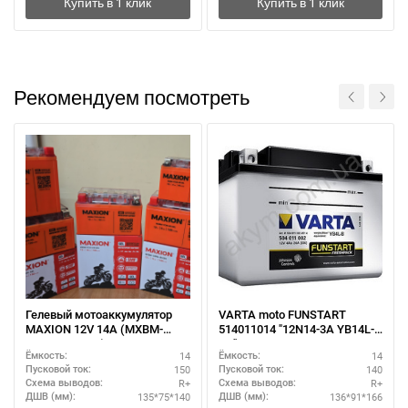
Рекомендуем посмотреть
Гелевый мотоаккумулятор
VARTA moto FUNSTART
MAXION 12V 14A (MXBM-
514011014 "12N14-3A YB14L-
YB16L-BS GEL)
A2"
14
14
Ёмкость:
Ёмкость:
150
140
Пусковой ток:
Пусковой ток:
R+
R+
Схема выводов:
Схема выводов:
135*75*140
136*91*166
ДШВ (мм):
ДШВ (мм):