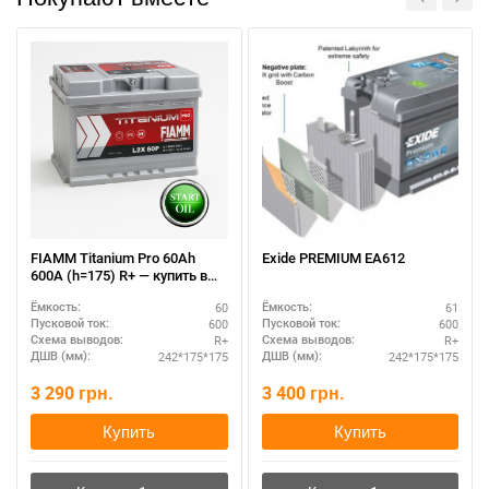
При отсутствии связи - пишите, звоните в Viber /
Telegram (093) 600-51-11
Написать в Viber
Написать в Telegram
FIAMM Titanium Pro 60Ah
Exide PREMIUM EA612
600A (h=175) R+ — купить в
Украине
60
61
Ёмкость:
Ёмкость:
600
600
Пусковой ток:
Пусковой ток:
R+
R+
Схема выводов:
Схема выводов:
242*175*175
242*175*175
ДШВ (мм):
ДШВ (мм):
3 290
грн.
3 400
грн.
Купить
Купить