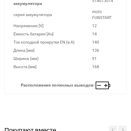
514013014
аккумулятора
moto
серия аккумулятора
FUNSTART
Напряжение [V]
12
Емкость батареи [Ач]
14
Ток холодной прокрутки EN (в А)
140
Длина [мм]
136
Ширина (мм)
91
Высота [мм]
168
Расположение полюсных выводов:
Покупают вместе