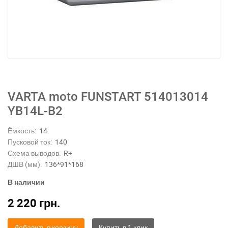
VARTA moto FUNSTART 514013014
YB14L-B2
Ёмкость:
14
Пусковой ток:
140
Схема выводов:
R+
ДШВ (мм):
136*91*168
В наличии
2 220
грн.
Добавить в корзину