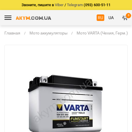
Звоните, пишите в
Viber
/
Telegram
(093) 600-51-11
0
RU
UA
Главная
Мото аккумуляторы
Мото VARTA (Чехия, Герм.)