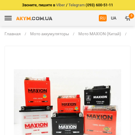
Звоните, пишите в
Viber
/
Telegram
(093) 600-51-11
0
RU
UA
Главная
Мото аккумуляторы
Мото MAXION (Китай)
M