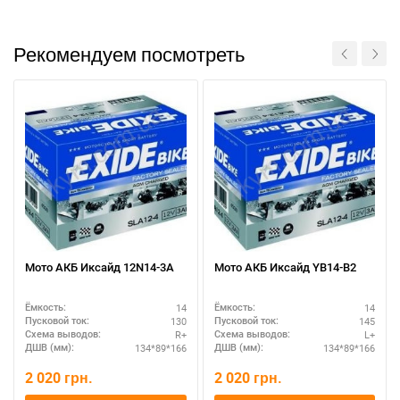
Рекомендуем посмотреть
Мото АКБ Иксайд 12N14-3A
Мото АКБ Иксайд YB14-B2
14
14
Ёмкость:
Ёмкость:
130
145
Пусковой ток:
Пусковой ток:
R+
L+
Схема выводов:
Схема выводов:
134*89*166
134*89*166
ДШВ (мм):
ДШВ (мм):
2 020
грн.
2 020
грн.