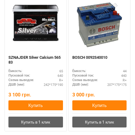
При отсутствии связи - пишите, звоните в Viber /
Telegram (093) 600-51-11
Написать в Viber
Написать в Telegram
SZNAJDER Silver Calcium 565
BOSCH 0092S40010
83
65
44
Ёмкость:
Ёмкость:
640
440
Пусковой ток:
Пусковой ток:
R+
R+
Схема выводов:
Схема выводов:
242*175*190
207*175*175
ДШВ (мм):
ДШВ (мм):
3 100
грн.
3 000
грн.
Купить
Купить