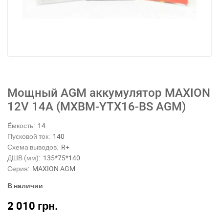
Мощный AGM аккумулятор MAXION
12V 14A (MXBM-YTX16-BS AGM)
Ёмкость:
14
Пусковой ток:
140
Схема выводов:
R+
ДШВ (мм):
135*75*140
Серия:
MAXION AGM
В наличии
2 010
грн.