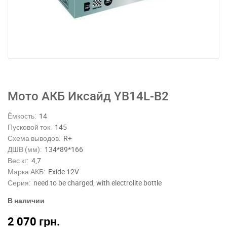
Мото АКБ Иксайд YB14L-B2
Ёмкость:
14
Пусковой ток:
145
Схема выводов:
R+
ДШВ (мм):
134*89*166
Вес кг:
4,7
Марка АКБ:
Exide 12V
Серия:
need to be charged, with electrolite bottle
В наличии
2 070
грн.