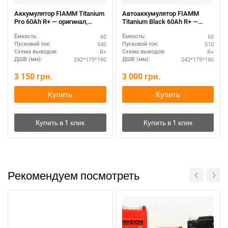
Аккумулятор FIAMM Titanium
Автоаккумулятор FIAMM
Pro 60Ah R+ — оригинал,
Titanium Black 60Ah R+ —
доставка
проверенное качество
60
60
Ёмкость:
Ёмкость:
540
510
Пусковой ток:
Пусковой ток:
R+
R+
Схема выводов:
Схема выводов:
242*175*190
242*175*190
ДШВ (мм):
ДШВ (мм):
3 150
грн.
3 000
грн.
Купить
Купить
Рекомендуем посмотреть