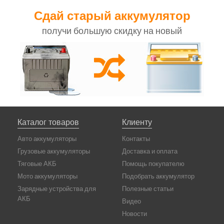
Сдай старый аккумулятор
получи большую скидку на новый
Каталог товаров
Клиенту
Авто аккумуляторы
Контакты
Грузовые аккумуляторы
Доставка и оплата
Тяговые АКБ
Помощь покупателю
Мото аккумуляторы
Подобрать аккумулятор
Зарядные устройства для
Полезные статьи
АКБ
Видео
Новости