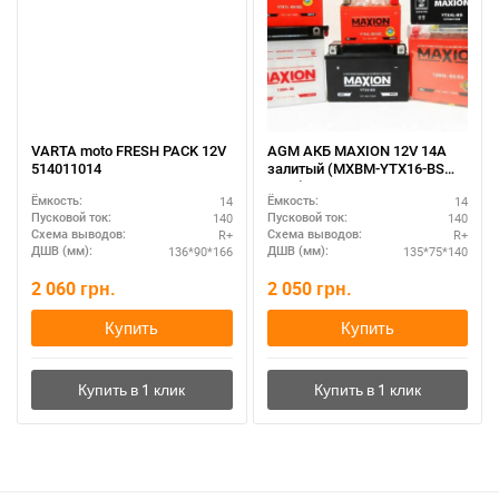
VARTA moto FRESH PACK 12V
AGM АКБ MAXION 12V 14A
514011014
залитый (MXBM-YTX16-BS
AGM)
14
14
Ёмкость:
Ёмкость:
140
140
Пусковой ток:
Пусковой ток:
R+
R+
Схема выводов:
Схема выводов:
136*90*166
135*75*140
ДШВ (мм):
ДШВ (мм):
2 060
грн.
2 050
грн.
Купить
Купить